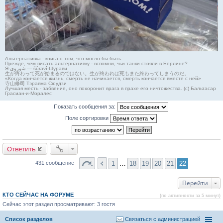
Альтернативка - книга о том, что могло бы быть.
Прежде, чем писать альтернативку - вспомни, чьи танки стояли в Берлине?
Я-شوروی — šûravî-Шурави
生が終わって死が始まるのではない。生が終われば死もまた終わってしまうのだ。
«Когда кончается жизнь, смерть не начинается, смерть кончается вместе с ней»
寺山修司 Тэраяма Сюудзи
Лучшая месть - забвение, оно похоронит врага в прахе его ничтожества. (с) Бальтасар
Грасиан-и-Моралес
Показать сообщения за:
Поле сортировки
Ответить
1
…
18
19
20
21
22
431 сообщение
Перейти
КТО СЕЙЧАС НА ФОРУМЕ
(по активности за 5 минут)
Сейчас этот раздел просматривают: 3 гостя
Список разделов
Связаться с администрацией