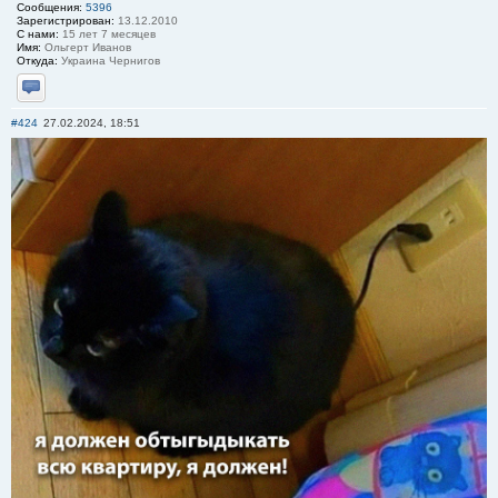
Сообщения:
5396
Зарегистрирован:
13.12.2010
С нами:
15 лет 7 месяцев
Имя:
Ольгерт Иванов
Откуда:
Украина Чернигов
Отправить личное сообщение
#424
27.02.2024, 18:51