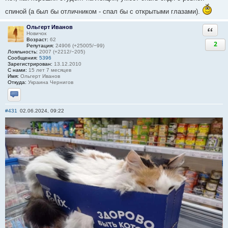
спиной (а был бы отличником - спал бы с открытыми глазами).
Ольгерт Иванов
Ответи
Новичок
Возраст:
62
2
Репутация:
24906 (+25005/−99)
Лояльность:
2007 (+2212/−205)
Сообщения:
5396
Зарегистрирован:
13.12.2010
С нами:
15 лет 7 месяцев
Имя:
Ольгерт Иванов
Откуда:
Украина Чернигов
Отправить личное сообщение
#431
02.06.2024, 09:22