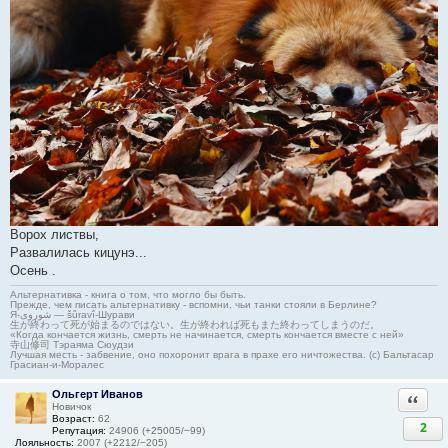
Ворох листвы,
Развалилась кицунэ...
Осень .
Альтернативка - книга о том, что могло бы быть.
Прежде, чем писать альтернативку - вспомни, чьи танки стояли в Берлине?
Я-شوروی — šûravî-Шурави
生が終わって死が始まるのではない。生が終われば死もまた終わってしまうのだ。
«Когда кончается жизнь, смерть не начинается, смерть кончается вместе с ней»
寺山修司 Тэраяма Сюудзи
Лучшая месть - забвение, оно похоронит врага в прахе его ничтожества. (с) Бальтасар
Грасиан-и-Моралес
Ольгерт Иванов
Ответи
Новичок
Возраст:
62
2
Репутация:
24906 (+25005/−99)
Лояльность:
2007 (+2212/−205)