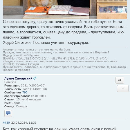
Совершая покупку, сразу же точно указывай, что тебе нужно. Если
это слишком дорого, то откажись от покупки. Быть расточительным -
пошло, а торговаться, сбивая цену до предела, - преступление, ибо
лавочник живёт торговлей.
Ходзё Сигэтоки. Послание учителя Гокуракудзи.
Альтернативка - книга о том, что могло бы быть.
Прежде, чем писать альтернативку - вспомни, чьи танки стояли в Берлине?
Я-شوروی — šûravî-Шурави
生が終わって死が始まるのではない。生が終われば死もまた終わってしまうのだ。
«Когда кончается жизнь, смерть не начинается, смерть кончается вместе с ней»
寺山修司 Тэраяма Сюудзи
Лучшая месть - забвение, оно похоронит врага в прахе его ничтожества. (с) Бальтасар
Грасиан-и-Моралес
Лукич Самарский
Ответи
Новичок
Репутация:
2031 (+2056/−25)
−
Лояльность:
1456 (+1469/−13)
Сообщения:
795
Зарегистрирован:
15.01.2011
С нами:
15 лет 6 месяцев
Имя:
Борис
Откуда:
Самара
Отправить личное сообщение
#430
23.04.2024, 11:37
Кот, как хороший студент на лекции, умеет спать сидя с ровной