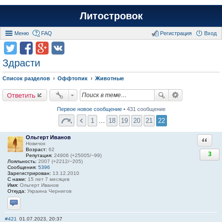
Литостровок
Меню
FAQ
Регистрация
Вход
Здрасти
Список разделов
Оффтопик
Животные
Ответить
Первое новое сообщение
• 431 сообщение
1
…
18
19
20
21
22
Ольгерт Иванов
Ответи
Новичок
Возраст:
62
3
Репутация:
24906 (+25005/−99)
Лояльность:
2007 (+2212/−205)
Сообщения:
5396
Зарегистрирован:
13.12.2010
С нами:
15 лет 7 месяцев
Имя:
Ольгерт Иванов
Откуда:
Украина Чернигов
Отправить личное сообщение
#421
01.07.2023, 20:37