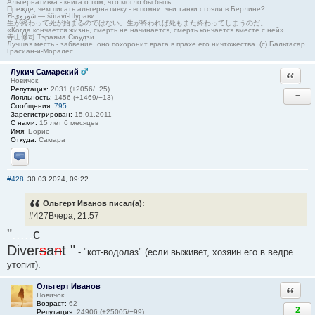
Альтернативка - книга о том, что могло бы быть.
Прежде, чем писать альтернативку - вспомни, чьи танки стояли в Берлине?
Я-شوروی — šûravî-Шурави
生が終わって死が始まるのではない。生が終われば死もまた終わってしまうのだ。
«Когда кончается жизнь, смерть не начинается, смерть кончается вместе с ней»
寺山修司 Тэраяма Сюудзи
Лучшая месть - забвение, оно похоронит врага в прахе его ничтожества. (с) Бальтасар
Грасиан-и-Моралес
Лукич Самарский
Ответи
Новичок
Репутация:
2031 (+2056/−25)
−
Лояльность:
1456 (+1469/−13)
Сообщения:
795
Зарегистрирован:
15.01.2011
С нами:
15 лет 6 месяцев
Имя:
Борис
Откуда:
Самара
Отправить личное сообщение
#428
30.03.2024, 09:22
Ольгерт Иванов писал(а):
#427Вчера, 21:57
"
.....
c
Diver
s
a
n
t "
- "кот-водолаз" (если выживет, хозяин его в ведре
утопит).
Ольгерт Иванов
Ответи
Новичок
Возраст:
62
2
Репутация:
24906 (+25005/−99)