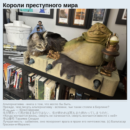
Короли преступного мира
Альтернативка - книга о том, что могло бы быть.
Прежде, чем писать альтернативку - вспомни, чьи танки стояли в Берлине?
Я-شوروی — šûravî-Шурави
生が終わって死が始まるのではない。生が終われば死もまた終わってしまうのだ。
«Когда кончается жизнь, смерть не начинается, смерть кончается вместе с ней»
寺山修司 Тэраяма Сюудзи
Лучшая месть - забвение, оно похоронит врага в прахе его ничтожества. (с) Бальтасар
Грасиан-и-Моралес