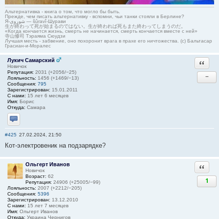
Альтернативка - книга о том, что могло бы быть.
Прежде, чем писать альтернативку - вспомни, чьи танки стояли в Берлине?
Я-شوروی — šûravî-Шурави
生が終わって死が始まるのではない。生が終われば死もまた終わってしまうのだ。
«Когда кончается жизнь, смерть не начинается, смерть кончается вместе с ней»
寺山修司 Тэраяма Сюудзи
Лучшая месть - забвение, оно похоронит врага в прахе его ничтожества. (с) Бальтасар
Грасиан-и-Моралес
Лукич Самарский
Ответи
Новичок
Репутация:
2031 (+2056/−25)
−
Лояльность:
1456 (+1469/−13)
Сообщения:
795
Зарегистрирован:
15.01.2011
С нами:
15 лет 6 месяцев
Имя:
Борис
Откуда:
Самара
Отправить личное сообщение
#425
27.02.2024, 21:50
Кот-электровеник на подзарядке?
Ольгерт Иванов
Ответи
Новичок
Возраст:
62
1
Репутация:
24906 (+25005/−99)
Лояльность:
2007 (+2212/−205)
Сообщения:
5396
Зарегистрирован:
13.12.2010
С нами:
15 лет 7 месяцев
Имя:
Ольгерт Иванов
Откуда:
Украина Чернигов