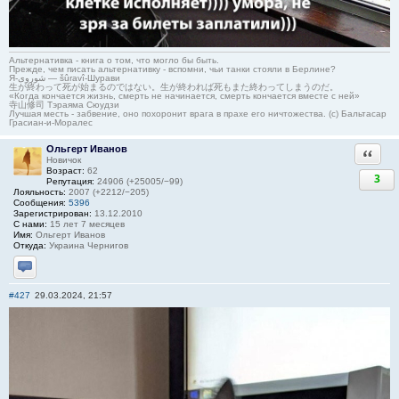
Альтернативка - книга о том, что могло бы быть.
Прежде, чем писать альтернативку - вспомни, чьи танки стояли в Берлине?
Я-شوروی — šûravî-Шурави
生が終わって死が始まるのではない。生が終われば死もまた終わってしまうのだ。
«Когда кончается жизнь, смерть не начинается, смерть кончается вместе с ней»
寺山修司 Тэраяма Сюудзи
Лучшая месть - забвение, оно похоронит врага в прахе его ничтожества. (с) Бальтасар
Грасиан-и-Моралес
Ольгерт Иванов
Ответи
Новичок
Возраст:
62
3
Репутация:
24906 (+25005/−99)
Лояльность:
2007 (+2212/−205)
Сообщения:
5396
Зарегистрирован:
13.12.2010
С нами:
15 лет 7 месяцев
Имя:
Ольгерт Иванов
Откуда:
Украина Чернигов
Отправить личное сообщение
#427
29.03.2024, 21:57