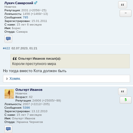
Лукич Самарский
Ответи
Новичок
Репутация:
2031 (+2056/−25)
−
Лояльность:
1456 (+1469/−13)
Сообщения:
795
Зарегистрирован:
15.01.2011
С нами:
15 лет 6 месяцев
Имя:
Борис
Откуда:
Самара
Отправить личное сообщение
#422
02.07.2023, 01:21
Ольгерт Иванов писал(а):
Короли преступного мира
Но тогда вместо Кота должен быть
Хомяк.
Ольгерт Иванов
Ответи
Новичок
Возраст:
62
5
Репутация:
24906 (+25005/−99)
Лояльность:
2007 (+2212/−205)
Сообщения:
5396
Зарегистрирован:
13.12.2010
С нами:
15 лет 7 месяцев
Имя:
Ольгерт Иванов
Откуда:
Украина Чернигов