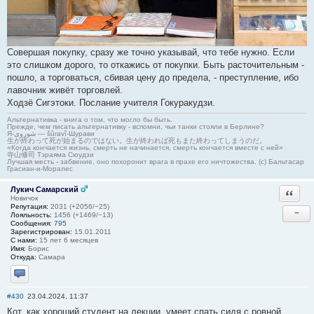
Совершая покупку, сразу же точно указывай, что тебе нужно. Если
это слишком дорого, то откажись от покупки. Быть расточительным -
пошло, а торговаться, сбивая цену до предела, - преступление, ибо
лавочник живёт торговлей.
Ходзё Сигэтоки. Послание учителя Гокуракудзи.
Альтернативка - книга о том, что могло бы быть.
Прежде, чем писать альтернативку - вспомни, чьи танки стояли в Берлине?
Я-شوروی — šûravî-Шурави
生が終わって死が始まるのではない。生が終われば死もまた終わってしまうのだ。
«Когда кончается жизнь, смерть не начинается, смерть кончается вместе с ней»
寺山修司 Тэраяма Сюудзи
Лучшая месть - забвение, оно похоронит врага в прахе его ничтожества. (с) Бальтасар
Грасиан-и-Моралес
Лукич Самарский
Ответи
Новичок
Репутация:
2031 (+2056/−25)
−
Лояльность:
1456 (+1469/−13)
Сообщения:
795
Зарегистрирован:
15.01.2011
С нами:
15 лет 6 месяцев
Имя:
Борис
Откуда:
Самара
Отправить личное сообщение
#430
23.04.2024, 11:37
Кот, как хороший студент на лекции, умеет спать сидя с ровной