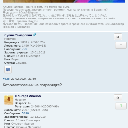
Альтернативка - книга о том, что могло бы быть.
Прежде, чем писать альтернативку - вспомни, чьи танки стояли в Берлине?
Я-شوروی — šûravî-Шурави
生が終わって死が始まるのではない。生が終われば死もまた終わってしまうのだ。
«Когда кончается жизнь, смерть не начинается, смерть кончается вместе с ней»
寺山修司 Тэраяма Сюудзи
Лучшая месть - забвение, оно похоронит врага в прахе его ничтожества. (с) Бальтасар
Грасиан-и-Моралес
Лукич Самарский
Ответи
Новичок
Репутация:
2031 (+2056/−25)
−
Лояльность:
1456 (+1469/−13)
Сообщения:
795
Зарегистрирован:
15.01.2011
С нами:
15 лет 6 месяцев
Имя:
Борис
Откуда:
Самара
Отправить личное сообщение
#425
27.02.2024, 21:50
Кот-электровеник на подзарядке?
Ольгерт Иванов
Ответи
Новичок
Возраст:
62
1
Репутация:
24906 (+25005/−99)
Лояльность:
2007 (+2212/−205)
Сообщения:
5396
Зарегистрирован:
13.12.2010
С нами:
15 лет 7 месяцев
Имя:
Ольгерт Иванов
Откуда:
Украина Чернигов