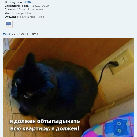
Сообщения:
5396
Зарегистрирован:
13.12.2010
С нами:
15 лет 7 месяцев
Имя:
Ольгерт Иванов
Откуда:
Украина Чернигов
Отправить личное сообщение
#424
27.02.2024, 18:51