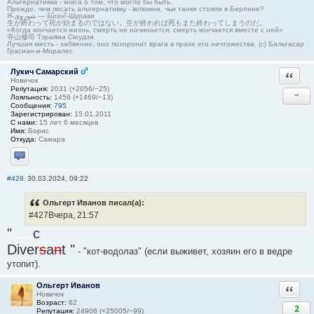
Альтернативка - книга о том, что могло бы быть.
Прежде, чем писать альтернативку - вспомни, чьи танки стояли в Берлине?
Я-شوروی — šûravî-Шурави
生が終わって死が始まるのではない。生が終われば死もまた終わってしまうのだ。
«Когда кончается жизнь, смерть не начинается, смерть кончается вместе с ней»
寺山修司 Тэраяма Сюудзи
Лучшая месть - забвение, оно похоронит врага в прахе его ничтожества. (с) Бальтасар
Грасиан-и-Моралес
Лукич Самарский
Ответи
Новичок
Репутация:
2031 (+2056/−25)
−
Лояльность:
1456 (+1469/−13)
Сообщения:
795
Зарегистрирован:
15.01.2011
С нами:
15 лет 6 месяцев
Имя:
Борис
Откуда:
Самара
Отправить личное сообщение
#428
30.03.2024, 09:22
Ольгерт Иванов писал(а):
#427Вчера, 21:57
"
.....
c
Diver
s
a
n
t "
- "кот-водолаз" (если выживет, хозяин его в ведре
утопит).
Ольгерт Иванов
Ответи
Новичок
Возраст:
62
2
Репутация:
24906 (+25005/−99)