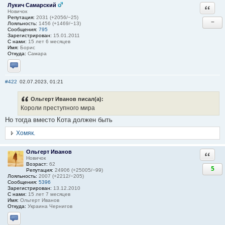
Лукич Самарский
Ответи
Новичок
Репутация:
2031 (+2056/−25)
−
Лояльность:
1456 (+1469/−13)
Сообщения:
795
Зарегистрирован:
15.01.2011
С нами:
15 лет 6 месяцев
Имя:
Борис
Откуда:
Самара
Отправить личное сообщение
#422
02.07.2023, 01:21
Ольгерт Иванов писал(а):
Короли преступного мира
Но тогда вместо Кота должен быть
Хомяк.
Ольгерт Иванов
Ответи
Новичок
Возраст:
62
5
Репутация:
24906 (+25005/−99)
Лояльность:
2007 (+2212/−205)
Сообщения:
5396
Зарегистрирован:
13.12.2010
С нами:
15 лет 7 месяцев
Имя:
Ольгерт Иванов
Откуда:
Украина Чернигов