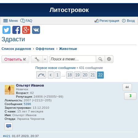
Литостровок
Меню
FAQ
Регистрация
Вход
Здрасти
Список разделов
Оффтопик
Животные
Ответить
Первое новое сообщение
• 431 сообщение
1
…
18
19
20
21
22
Ольгерт Иванов
Ответи
Новичок
Возраст:
62
3
Репутация:
24906 (+25005/−99)
Лояльность:
2007 (+2212/−205)
Сообщения:
5396
Зарегистрирован:
13.12.2010
С нами:
15 лет 7 месяцев
Имя:
Ольгерт Иванов
Откуда:
Украина Чернигов
Отправить личное сообщение
#421
01.07.2023, 20:37