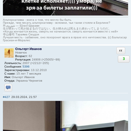
Альтернативка - книга о том, что могло бы быть.
Прежде, чем писать альтернативку - вспомни, чьи танки стояли в Берлине?
Я-شوروی — šûravî-Шурави
生が終わって死が始まるのではない。生が終われば死もまた終わってしまうのだ。
«Когда кончается жизнь, смерть не начинается, смерть кончается вместе с ней»
寺山修司 Тэраяма Сюудзи
Лучшая месть - забвение, оно похоронит врага в прахе его ничтожества. (с) Бальтасар
Грасиан-и-Моралес
Ольгерт Иванов
Ответи
Новичок
Возраст:
62
3
Репутация:
24906 (+25005/−99)
Лояльность:
2007 (+2212/−205)
Сообщения:
5396
Зарегистрирован:
13.12.2010
С нами:
15 лет 7 месяцев
Имя:
Ольгерт Иванов
Откуда:
Украина Чернигов
Отправить личное сообщение
#427
29.03.2024, 21:57