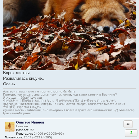
Ворох листвы,
Развалилась кицунэ...
Осень .
Альтернативка - книга о том, что могло бы быть.
Прежде, чем писать альтернативку - вспомни, чьи танки стояли в Берлине?
Я-شوروی — šûravî-Шурави
生が終わって死が始まるのではない。生が終われば死もまた終わってしまうのだ。
«Когда кончается жизнь, смерть не начинается, смерть кончается вместе с ней»
寺山修司 Тэраяма Сюудзи
Лучшая месть - забвение, оно похоронит врага в прахе его ничтожества. (с) Бальтасар
Грасиан-и-Моралес
Ольгерт Иванов
Ответи
Новичок
Возраст:
62
2
Репутация:
24906 (+25005/−99)
Лояльность:
2007 (+2212/−205)