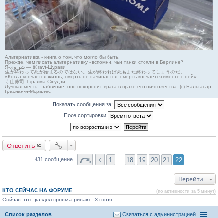
Альтернативка - книга о том, что могло бы быть.
Прежде, чем писать альтернативку - вспомни, чьи танки стояли в Берлине?
Я-شوروی — šûravî-Шурави
生が終わって死が始まるのではない。生が終われば死もまた終わってしまうのだ。
«Когда кончается жизнь, смерть не начинается, смерть кончается вместе с ней»
寺山修司 Тэраяма Сюудзи
Лучшая месть - забвение, оно похоронит врага в прахе его ничтожества. (с) Бальтасар
Грасиан-и-Моралес
Показать сообщения за:
Поле сортировки
Ответить
1
…
18
19
20
21
22
431 сообщение
Перейти
КТО СЕЙЧАС НА ФОРУМЕ
(по активности за 5 минут)
Сейчас этот раздел просматривают: 3 гостя
Список разделов
Связаться с администрацией