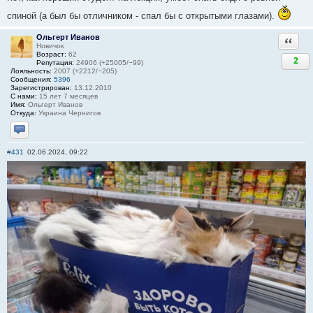
спиной (а был бы отличником - спал бы с открытыми глазами).
Ольгерт Иванов
Ответи
Новичок
Возраст:
62
2
Репутация:
24906 (+25005/−99)
Лояльность:
2007 (+2212/−205)
Сообщения:
5396
Зарегистрирован:
13.12.2010
С нами:
15 лет 7 месяцев
Имя:
Ольгерт Иванов
Откуда:
Украина Чернигов
Отправить личное сообщение
#431
02.06.2024, 09:22