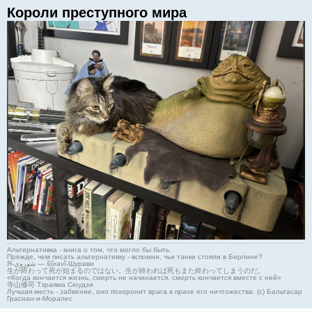
Короли преступного мира
Альтернативка - книга о том, что могло бы быть.
Прежде, чем писать альтернативку - вспомни, чьи танки стояли в Берлине?
Я-شوروی — šûravî-Шурави
生が終わって死が始まるのではない。生が終われば死もまた終わってしまうのだ。
«Когда кончается жизнь, смерть не начинается, смерть кончается вместе с ней»
寺山修司 Тэраяма Сюудзи
Лучшая месть - забвение, оно похоронит врага в прахе его ничтожества. (с) Бальтасар
Грасиан-и-Моралес