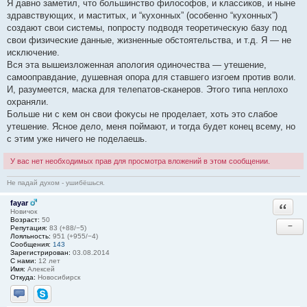
Я давно заметил, что большинство философов, и классиков, и ныне
здравствующих, и маститых, и “кухонных” (особенно “кухонных”)
создают свои системы, попросту подводя теоретическую базу под
свои физические данные, жизненные обстоятельства, и т.д. Я — не
исключение.
Вся эта вышеизложенная апология одиночества — утешение,
самооправдание, душевная опора для ставшего изгоем против воли.
И, разумеется, маска для телепатов-сканеров. Этого типа неплохо
охраняли.
Больше ни с кем он свои фокусы не проделает, хоть это слабое
утешение. Ясное дело, меня поймают, и тогда будет конец всему, но
с этим уже ничего не поделаешь.
У вас нет необходимых прав для просмотра вложений в этом сообщении.
Не падай духом - ушибёшься.
fayar
Ответи
Новичок
Возраст:
50
−
Репутация:
83 (+88/−5)
Лояльность:
951 (+955/−4)
Сообщения:
143
Зарегистрирован:
03.08.2014
С нами:
12 лет
Имя:
Алексей
Откуда:
Новосибирск
Отправить личное сообщение
Skype