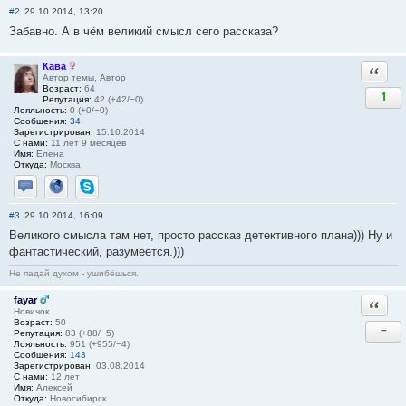
#2
29.10.2014, 13:20
Забавно. А в чём великий смысл сего рассказа?
Кава
Ответи
Автор темы, Автор
Возраст:
64
1
Репутация:
42 (+42/−0)
Лояльность:
0 (+0/−0)
Сообщения:
34
Зарегистрирован:
15.10.2014
С нами:
11 лет 9 месяцев
Имя:
Елена
Откуда:
Москва
Отправить личное сообщение
Сайт
Skype
#3
29.10.2014, 16:09
Великого смысла там нет, просто рассказ детективного плана))) Ну и
фантастический, разумеется.)))
Не падай духом - ушибёшься.
fayar
Ответи
Новичок
Возраст:
50
−
Репутация:
83 (+88/−5)
Лояльность:
951 (+955/−4)
Сообщения:
143
Зарегистрирован:
03.08.2014
С нами:
12 лет
Имя:
Алексей
Откуда:
Новосибирск