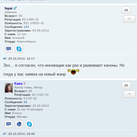
fayar
Ответи
Новичок
Возраст:
50
−
Репутация:
83 (+88/−5)
Лояльность:
951 (+955/−4)
Сообщения:
143
Зарегистрирован:
03.08.2014
С нами:
12 лет
Имя:
Алексей
Откуда:
Новосибирск
Отправить личное сообщение
Skype
#6
29.10.2014, 18:17
Эээ... я согласен, что инновации как раз и развивают каноны. Но
тогда у вас заявка на новый жанр
Кава
Ответи
Автор темы, Автор
Возраст:
64
−
Репутация:
42 (+42/−0)
Лояльность:
0 (+0/−0)
Сообщения:
34
Зарегистрирован:
15.10.2014
С нами:
11 лет 9 месяцев
Имя:
Елена
Откуда:
Москва
Отправить личное сообщение
Сайт
Skype
#7
29.10.2014, 19:46