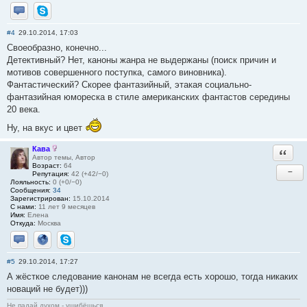
Отправить личное сообщение
Skype
#4
29.10.2014, 17:03
Своеобразно, конечно...
Детективный? Нет, каноны жанра не выдержаны (поиск причин и
мотивов совершенного поступка, самого виновника).
Фантастический? Скорее фантазийный, этакая социально-
фантазийная юмореска в стиле американских фантастов середины
20 века.
Ну, на вкус и цвет
Кава
Ответи
Автор темы, Автор
Возраст:
64
−
Репутация:
42 (+42/−0)
Лояльность:
0 (+0/−0)
Сообщения:
34
Зарегистрирован:
15.10.2014
С нами:
11 лет 9 месяцев
Имя:
Елена
Откуда:
Москва
Отправить личное сообщение
Сайт
Skype
#5
29.10.2014, 17:27
А жёсткое следование канонам не всегда есть хорошо, тогда никаких
новаций не будет)))
Не падай духом - ушибёшься.