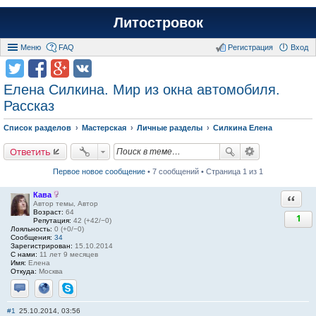
Литостровок
Меню
FAQ
Регистрация
Вход
Елена Силкина. Мир из окна автомобиля.
Рассказ
Список разделов
Мастерская
Личные разделы
Силкина Елена
Ответить
Первое новое сообщение
• 7 сообщений • Страница 1 из 1
Кава
Ответи
Автор темы, Автор
Возраст:
64
1
Репутация:
42 (+42/−0)
Лояльность:
0 (+0/−0)
Сообщения:
34
Зарегистрирован:
15.10.2014
С нами:
11 лет 9 месяцев
Имя:
Елена
Откуда:
Москва
Отправить личное сообщение
Сайт
Skype
#1
25.10.2014, 03:56