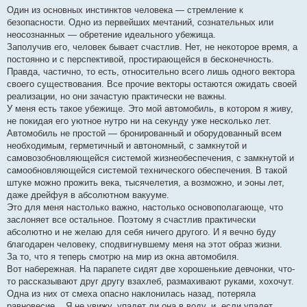
Один из основных инстинктов человека — стремление к
безопасности. Одно из первейших мечтаний, сознательных или
неосознанных — обретение идеального убежища.
Заполучив его, человек бывает счастлив. Нет, не некоторое время, а
постоянно и с перспективой, простирающейся в бесконечность.
Правда, частично, то есть, относительно всего лишь одного вектора
своего существования. Все прочие векторы остаются ожидать своей
реализации, но они зачастую практически не важны.
У меня есть такое убежище. Это мой автомобиль, в котором я живу,
не покидая его уютное нутро ни на секунду уже несколько лет.
Автомобиль не простой — бронированный и оборудованный всем
необходимым, герметичный и автономный, с замкнутой и
самовозобновляющейся системой жизнеобеспечения, с замкнутой и
самообновляющейся системой технического обеспечения. В такой
штуке можно прожить века, тысячелетия, а возможно, и эоны лет,
даже дрейфуя в абсолютном вакууме.
Это для меня настолько важно, настолько основополагающе, что
заслоняет все остальное. Поэтому я счастлив практически
абсолютно и не желаю для себя ничего другого. И я вечно буду
благодарен человеку, сподвигнувшему меня на этот образ жизни.
За то, что я теперь смотрю на мир из окна автомобиля.
Вот набережная. На парапете сидят две хорошенькие девчонки, что-
то рассказывают друг другу взахлеб, размахивают руками, хохочут.
Одна из них от смеха опасно наклонилась назад, потеряла
равновесие... Я не увижу, упадет ли она в воду, и, если упадет,