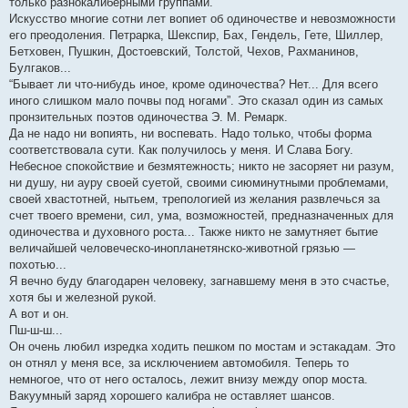
только разнокалиберными группами.
Искусство многие сотни лет вопиет об одиночестве и невозможности
его преодоления. Петрарка, Шекспир, Бах, Гендель, Гете, Шиллер,
Бетховен, Пушкин, Достоевский, Толстой, Чехов, Рахманинов,
Булгаков...
“Бывает ли что-нибудь иное, кроме одиночества? Нет... Для всего
иного слишком мало почвы под ногами”. Это сказал один из самых
пронзительных поэтов одиночества Э. М. Ремарк.
Да не надо ни вопиять, ни воспевать. Надо только, чтобы форма
соответствовала сути. Как получилось у меня. И Слава Богу.
Небесное спокойствие и безмятежность; никто не засоряет ни разум,
ни душу, ни ауру своей суетой, своими сиюминутными проблемами,
своей хвастотней, нытьем, трепологией из желания развлечься за
счет твоего времени, сил, ума, возможностей, предназначенных для
одиночества и духовного роста... Также никто не замутняет бытие
величайшей человеческо-инопланетянско-животной грязью —
похотью...
Я вечно буду благодарен человеку, загнавшему меня в это счастье,
хотя бы и железной рукой.
А вот и он.
Пш-ш-ш...
Он очень любил изредка ходить пешком по мостам и эстакадам. Это
он отнял у меня все, за исключением автомобиля. Теперь то
немногое, что от него осталось, лежит внизу между опор моста.
Вакуумный заряд хорошего калибра не оставляет шансов.