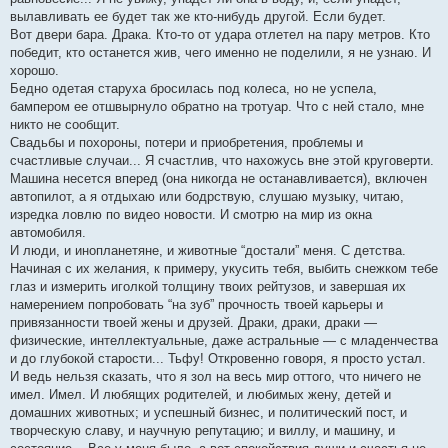
вылавливать ее будет так же кто-нибудь другой. Если будет.
Вот двери бара. Драка. Кто-то от удара отлетел на пару метров. Кто
победит, кто останется жив, чего именно не поделили, я не узнаю. И
хорошо.
Бедно одетая старуха бросилась под колеса, но не успела,
бампером ее отшвырнуло обратно на тротуар. Что с ней стало, мне
никто не сообщит.
Свадьбы и похороны, потери и приобретения, проблемы и
счастливые случаи... Я счастлив, что нахожусь вне этой круговерти.
Машина несется вперед (она никогда не останавливается), включен
автопилот, а я отдыхаю или бодрствую, слушаю музыку, читаю,
изредка ловлю по видео новости. И смотрю на мир из окна
автомобиля.
И люди, и инопланетяне, и животные “достали” меня. С детства.
Начиная с их желания, к примеру, укусить тебя, выбить снежком тебе
глаз и измерить иголкой толщину твоих рейтузов, и завершая их
намерением попробовать “на зуб” прочность твоей карьеры и
привязанности твоей жены и друзей. Драки, драки, драки —
физические, интеллектуальные, даже астральные — с младенчества
и до глубокой старости... Тьфу! Откровенно говоря, я просто устал.
И ведь нельзя сказать, что я зол на весь мир оттого, что ничего не
имел. Имел. И любящих родителей, и любимых жену, детей и
домашних животных; и успешный бизнес, и политический пост, и
творческую славу, и научную репутацию; и виллу, и машину, и