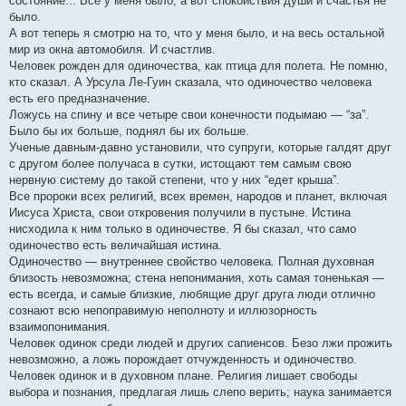
состояние... Все у меня было, а вот спокойствия души и счастья не
было.
А вот теперь я смотрю на то, что у меня было, и на весь остальной
мир из окна автомобиля. И счастлив.
Человек рожден для одиночества, как птица для полета. Не помню,
кто сказал. А Урсула Ле-Гуин сказала, что одиночество человека
есть его предназначение.
Ложусь на спину и все четыре свои конечности подымаю — “за”.
Было бы их больше, поднял бы их больше.
Ученые давным-давно установили, что супруги, которые галдят друг
с другом более получаса в сутки, истощают тем самым свою
нервную систему до такой степени, что у них “едет крыша”.
Все пророки всех религий, всех времен, народов и планет, включая
Иисуса Христа, свои откровения получили в пустыне. Истина
нисходила к ним только в одиночестве. Я бы сказал, что само
одиночество есть величайшая истина.
Одиночество — внутреннее свойство человека. Полная духовная
близость невозможна; стена непонимания, хоть самая тоненькая —
есть всегда, и самые близкие, любящие друг друга люди отлично
сознают всю непоправимую неполноту и иллюзорность
взаимопонимания.
Человек одинок среди людей и других сапиенсов. Безо лжи прожить
невозможно, а ложь порождает отчужденность и одиночество.
Человек одинок и в духовном плане. Религия лишает свободы
выбора и познания, предлагая лишь слепо верить; наука занимается