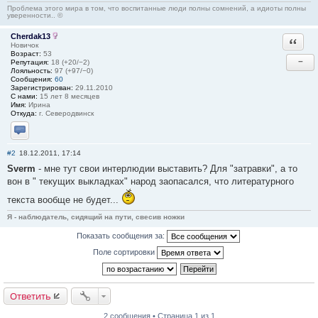
Проблема этого мира в том, что воспитанные люди полны сомнений, а идиоты полны
уверенности.. ©
Cherdak13
Ответи
Новичок
Возраст:
53
−
Репутация:
18 (+20/−2)
Лояльность:
97 (+97/−0)
Сообщения:
60
Зарегистрирован:
29.11.2010
С нами:
15 лет 8 месяцев
Имя:
Ирина
Откуда:
г. Северодвинск
Отправить личное сообщение
#2
18.12.2011, 17:14
Sverm
- мне тут свои интерлюдии выставить? Для "затравки", а то
вон в " текущих выкладках" народ заопасался, что литературного
текста вообще не будет...
Я - наблюдатель, сидящий на пути, свесив ножки
Показать сообщения за:
Поле сортировки
Ответить
2 сообщения • Страница 1 из 1