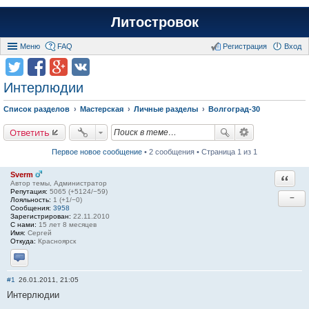
Литостровок
Меню
FAQ
Регистрация
Вход
Интерлюдии
Список разделов
Мастерская
Личные разделы
Волгоград-30
Ответить
Первое новое сообщение
• 2 сообщения • Страница 1 из 1
Sverm
Ответи
Автор темы, Администратор
Репутация:
5065 (+5124/−59)
−
Лояльность:
1 (+1/−0)
Сообщения:
3958
Зарегистрирован:
22.11.2010
С нами:
15 лет 8 месяцев
Имя:
Сергей
Откуда:
Красноярск
Отправить личное сообщение
#1
26.01.2011, 21:05
Интерлюдии