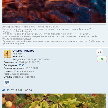
Альтернативка - книга о том, что могло бы быть.
Прежде, чем писать альтернативку - вспомни, чьи танки стояли в Берлине?
Я-شوروی — šûravî-Шурави
生が終わって死が始まるのではない。生が終われば死もまた終わってしまうのだ。
«Когда кончается жизнь, смерть не начинается, смерть кончается вместе с ней»
寺山修司 Тэраяма Сюудзи
Лучшая месть - забвение, оно похоронит врага в прахе его ничтожества. (с) Бальтасар
Грасиан-и-Моралес
Ольгерт Иванов
Ответи
Новичок
Возраст:
62
6
Репутация:
24906 (+25005/−99)
Лояльность:
2007 (+2212/−205)
Сообщения:
5396
Зарегистрирован:
13.12.2010
С нами:
15 лет 7 месяцев
Имя:
Ольгерт Иванов
Откуда:
Украина Чернигов
Отправить личное сообщение
#1195
07.11.2021, 08:56