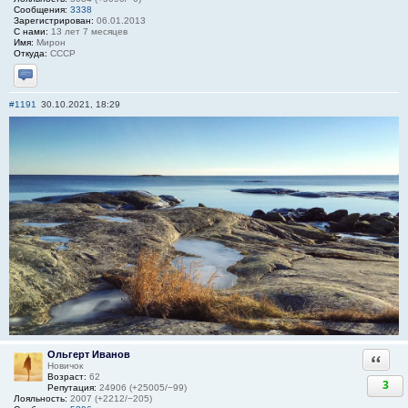
Сообщения:
3338
Зарегистрирован:
06.01.2013
С нами:
13 лет 7 месяцев
Имя:
Мирон
Откуда:
СССР
Отправить личное сообщение
#1191
30.10.2021, 18:29
Ольгерт Иванов
Ответи
Новичок
Возраст:
62
3
Репутация:
24906 (+25005/−99)
Лояльность:
2007 (+2212/−205)