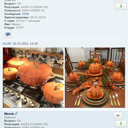
Новичок
Возраст:
54
3
Репутация:
14254 (+14309/−55)
Лояльность:
5084 (+5090/−6)
Сообщения:
3338
Зарегистрирован:
06.01.2013
С нами:
13 лет 7 месяцев
Имя:
Мирон
Откуда:
СССР
Отправить личное сообщение
#1190
30.10.2021, 14:28
Morok
Ответи
Новичок
Возраст:
54
2
Репутация:
14254 (+14309/−55)
Лояльность:
5084 (+5090/−6)