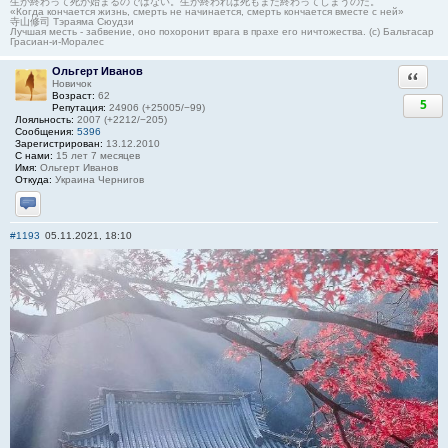
生が終わって死が始まるのではない。生が終われば死もまた終わってしまうのだ。
«Когда кончается жизнь, смерть не начинается, смерть кончается вместе с ней»
寺山修司 Тэраяма Сюудзи
Лучшая месть - забвение, оно похоронит врага в прахе его ничтожества. (с) Бальтасар
Грасиан-и-Моралес
Ольгерт Иванов
Ответи
Новичок
Возраст:
62
5
Репутация:
24906 (+25005/−99)
Лояльность:
2007 (+2212/−205)
Сообщения:
5396
Зарегистрирован:
13.12.2010
С нами:
15 лет 7 месяцев
Имя:
Ольгерт Иванов
Откуда:
Украина Чернигов
Отправить личное сообщение
#1193
05.11.2021, 18:10