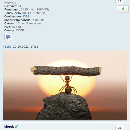
Новичок
Возраст:
54
4
Репутация:
14254 (+14309/−55)
Лояльность:
5084 (+5090/−6)
Сообщения:
3338
Зарегистрирован:
06.01.2013
С нами:
13 лет 7 месяцев
Имя:
Мирон
Откуда:
СССР
Отправить личное сообщение
#1189
29.10.2021, 17:11
Morok
Ответи