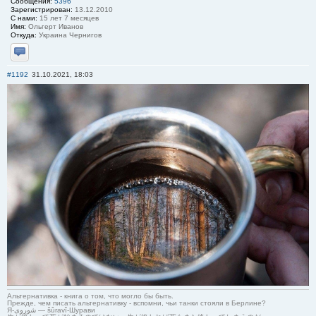
Сообщения:
5396
Зарегистрирован:
13.12.2010
С нами:
15 лет 7 месяцев
Имя:
Ольгерт Иванов
Откуда:
Украина Чернигов
Отправить личное сообщение
#1192
31.10.2021, 18:03
Альтернативка - книга о том, что могло бы быть.
Прежде, чем писать альтернативку - вспомни, чьи танки стояли в Берлине?
Я-شوروی — šûravî-Шурави