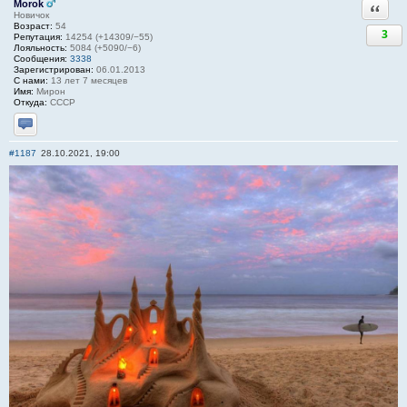
Morok
Ответи
Новичок
Возраст:
54
3
Репутация:
14254 (+14309/−55)
Лояльность:
5084 (+5090/−6)
Сообщения:
3338
Зарегистрирован:
06.01.2013
С нами:
13 лет 7 месяцев
Имя:
Мирон
Откуда:
СССР
Отправить личное сообщение
#1187
28.10.2021, 19:00