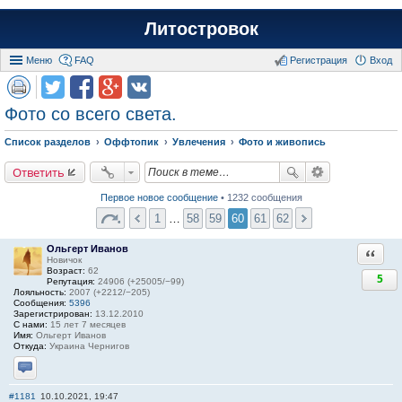
Литостровок
Меню
FAQ
Регистрация
Вход
Фото со всего света.
Список разделов
Оффтопик
Увлечения
Фото и живопись
Ответить
Первое новое сообщение
• 1232 сообщения
1
…
58
59
60
61
62
Ольгерт Иванов
Ответи
Новичок
Возраст:
62
5
Репутация:
24906 (+25005/−99)
Лояльность:
2007 (+2212/−205)
Сообщения:
5396
Зарегистрирован:
13.12.2010
С нами:
15 лет 7 месяцев
Имя:
Ольгерт Иванов
Откуда:
Украина Чернигов
Отправить личное сообщение
#1181
10.10.2021, 19:47