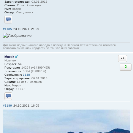
Зарегистрирован:
03.01.2015
С нами:
11 лет 7 месяцев
Имя:
Павел
Откуда:
Свердловск
Отправить личное сообщение
#1185
23.10.2021, 21:29
Для меня подвиг нашего народа в победе в Великой Отечественной является
основанием вечной гордости за то, что я их потомок.
Morok
Ответи
Новичок
Возраст:
54
2
Репутация:
14254 (+14309/−55)
Лояльность:
5084 (+5090/−6)
Сообщения:
3338
Зарегистрирован:
06.01.2013
С нами:
13 лет 7 месяцев
Имя:
Мирон
Откуда:
СССР
Отправить личное сообщение
#1186
24.10.2021, 16:05