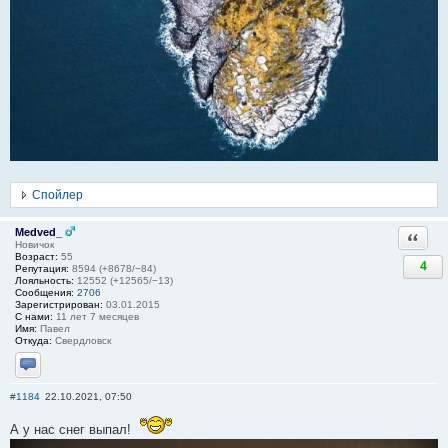
Спойлер
Medved_
Ответи
Новичок
Возраст:
55
4
Репутация:
8594 (+8678/−84)
Лояльность:
12552 (+12565/−13)
Сообщения:
2706
Зарегистрирован:
03.01.2015
С нами:
11 лет 7 месяцев
Имя:
Павел
Откуда:
Свердловск
Отправить личное сообщение
#1184
22.10.2021, 07:50
А у нас снег выпал!