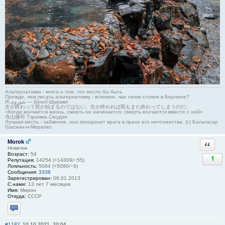
Альтернативка - книга о том, что могло бы быть.
Прежде, чем писать альтернативку - вспомни, чьи танки стояли в Берлине?
Я-شوروی — šûravî-Шурави
生が終わって死が始まるのではない。生が終われば死もまた終わってしまうのだ。
«Когда кончается жизнь, смерть не начинается, смерть кончается вместе с ней»
寺山修司 Тэраяма Сюудзи
Лучшая месть - забвение, оно похоронит врага в прахе его ничтожества. (с) Бальтасар
Грасиан-и-Моралес
Morok
Ответи
Новичок
Возраст:
54
1
Репутация:
14254 (+14309/−55)
Лояльность:
5084 (+5090/−6)
Сообщения:
3338
Зарегистрирован:
06.01.2013
С нами:
13 лет 7 месяцев
Имя:
Мирон
Откуда:
СССР
Отправить личное сообщение
#1182
10.10.2021, 20:04