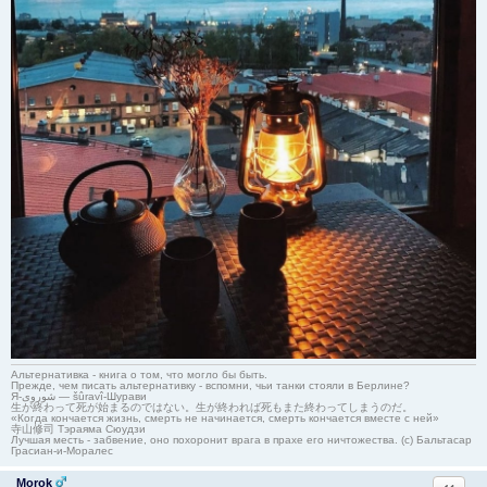
Альтернативка - книга о том, что могло бы быть.
Прежде, чем писать альтернативку - вспомни, чьи танки стояли в Берлине?
Я-شوروی — šûravî-Шурави
生が終わって死が始まるのではない。生が終われば死もまた終わってしまうのだ。
«Когда кончается жизнь, смерть не начинается, смерть кончается вместе с ней»
寺山修司 Тэраяма Сюудзи
Лучшая месть - забвение, оно похоронит врага в прахе его ничтожества. (с) Бальтасар
Грасиан-и-Моралес
Morok
Ответи