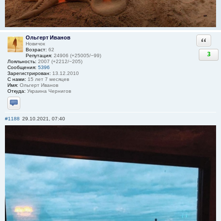
Ольгерт Иванов
Ответи
Новичок
Возраст:
62
3
Репутация:
24906 (+25005/−99)
Лояльность:
2007 (+2212/−205)
Сообщения:
5396
Зарегистрирован:
13.12.2010
С нами:
15 лет 7 месяцев
Имя:
Ольгерт Иванов
Откуда:
Украина Чернигов
Отправить личное сообщение
#1188
29.10.2021, 07:40