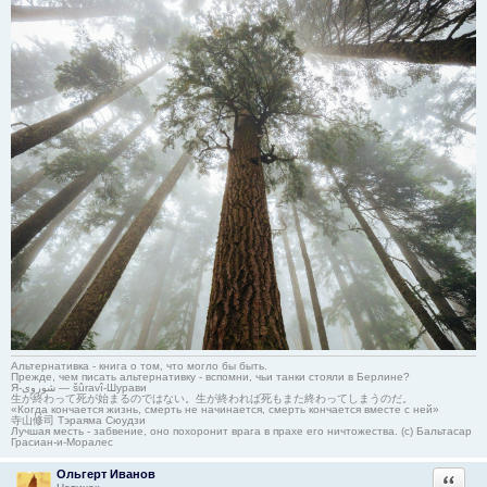
Альтернативка - книга о том, что могло бы быть.
Прежде, чем писать альтернативку - вспомни, чьи танки стояли в Берлине?
Я-شوروی — šûravî-Шурави
生が終わって死が始まるのではない。生が終われば死もまた終わってしまうのだ。
«Когда кончается жизнь, смерть не начинается, смерть кончается вместе с ней»
寺山修司 Тэраяма Сюудзи
Лучшая месть - забвение, оно похоронит врага в прахе его ничтожества. (с) Бальтасар
Грасиан-и-Моралес
Ольгерт Иванов
Ответи