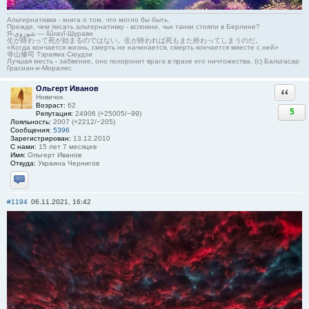
Альтернативка - книга о том, что могло бы быть.
Прежде, чем писать альтернативку - вспомни, чьи танки стояли в Берлине?
Я-شوروی — šûravî-Шурави
生が終わって死が始まるのではない。生が終われば死もまた終わってしまうのだ。
«Когда кончается жизнь, смерть не начинается, смерть кончается вместе с ней»
寺山修司 Тэраяма Сюудзи
Лучшая месть - забвение, оно похоронит врага в прахе его ничтожества. (с) Бальтасар
Грасиан-и-Моралес
Ольгерт Иванов
Ответи
Новичок
Возраст:
62
5
Репутация:
24906 (+25005/−99)
Лояльность:
2007 (+2212/−205)
Сообщения:
5396
Зарегистрирован:
13.12.2010
С нами:
15 лет 7 месяцев
Имя:
Ольгерт Иванов
Откуда:
Украина Чернигов
Отправить личное сообщение
#1194
06.11.2021, 16:42