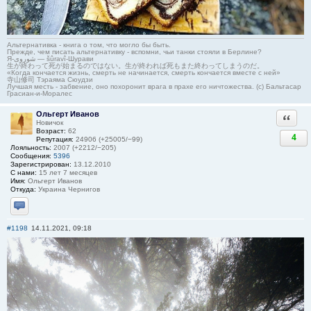
Альтернативка - книга о том, что могло бы быть.
Прежде, чем писать альтернативку - вспомни, чьи танки стояли в Берлине?
Я-شوروی — šûravî-Шурави
生が終わって死が始まるのではない。生が終われば死もまた終わってしまうのだ。
«Когда кончается жизнь, смерть не начинается, смерть кончается вместе с ней»
寺山修司 Тэраяма Сюудзи
Лучшая месть - забвение, оно похоронит врага в прахе его ничтожества. (с) Бальтасар
Грасиан-и-Моралес
Ольгерт Иванов
Ответи
Новичок
Возраст:
62
4
Репутация:
24906 (+25005/−99)
Лояльность:
2007 (+2212/−205)
Сообщения:
5396
Зарегистрирован:
13.12.2010
С нами:
15 лет 7 месяцев
Имя:
Ольгерт Иванов
Откуда:
Украина Чернигов
Отправить личное сообщение
#1198
14.11.2021, 09:18