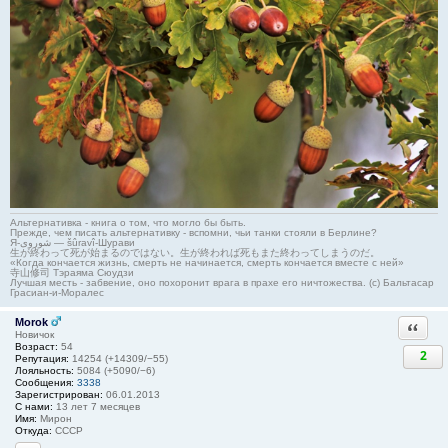
Альтернативка - книга о том, что могло бы быть.
Прежде, чем писать альтернативку - вспомни, чьи танки стояли в Берлине?
Я-شوروی — šûravî-Шурави
生が終わって死が始まるのではない。生が終われば死もまた終わってしまうのだ。
«Когда кончается жизнь, смерть не начинается, смерть кончается вместе с ней»
寺山修司 Тэраяма Сюудзи
Лучшая месть - забвение, оно похоронит врага в прахе его ничтожества. (с) Бальтасар
Грасиан-и-Моралес
Morok
Ответи
Новичок
Возраст:
54
2
Репутация:
14254 (+14309/−55)
Лояльность:
5084 (+5090/−6)
Сообщения:
3338
Зарегистрирован:
06.01.2013
С нами:
13 лет 7 месяцев
Имя:
Мирон
Откуда:
СССР