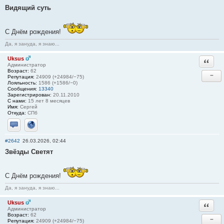
Видящий суть
С Днём рождения!
Да, я зануда, я знаю...
Uksus
Ответи
Администратор
Возраст:
62
−
Репутация:
24909 (+24984/−75)
Лояльность:
1586 (+1586/−0)
Сообщения:
13340
Зарегистрирован:
20.11.2010
С нами:
15 лет 8 месяцев
Имя:
Сергей
Откуда:
СПб
Отправить личное сообщение
Сайт
#2642
26.03.2026, 02:44
Звёзды Светят
С Днём рождения!
Да, я зануда, я знаю...
Uksus
Ответи
Администратор
Возраст:
62
−
Репутация:
24909 (+24984/−75)