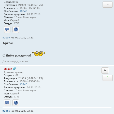
Возраст:
62
−
Репутация:
24909 (+24984/−75)
Лояльность:
1586 (+1586/−0)
Сообщения:
13340
Зарегистрирован:
20.11.2010
С нами:
15 лет 8 месяцев
Имя:
Сергей
Откуда:
СПб
Отправить личное сообщение
Сайт
#2657
03.06.2026, 03:21
Аркон
С Днём рождения!
Да, я зануда, я знаю...
Uksus
Ответи
Администратор
Возраст:
62
1
Репутация:
24909 (+24984/−75)
Лояльность:
1586 (+1586/−0)
Сообщения:
13340
Зарегистрирован:
20.11.2010
С нами:
15 лет 8 месяцев
Имя:
Сергей
Откуда:
СПб
Отправить личное сообщение
Сайт
#2658
10.06.2026, 03:31