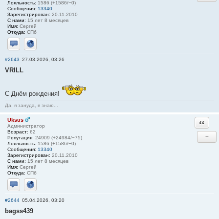
Лояльность:
1586 (+1586/−0)
Сообщения:
13340
Зарегистрирован:
20.11.2010
С нами:
15 лет 8 месяцев
Имя:
Сергей
Откуда:
СПб
Отправить личное сообщение
Сайт
#2643
27.03.2026, 03:26
VRILL
С Днём рождения!
Да, я зануда, я знаю...
Uksus
Ответи
Администратор
Возраст:
62
−
Репутация:
24909 (+24984/−75)
Лояльность:
1586 (+1586/−0)
Сообщения:
13340
Зарегистрирован:
20.11.2010
С нами:
15 лет 8 месяцев
Имя:
Сергей
Откуда:
СПб
Отправить личное сообщение
Сайт
#2644
05.04.2026, 03:20
bagss439