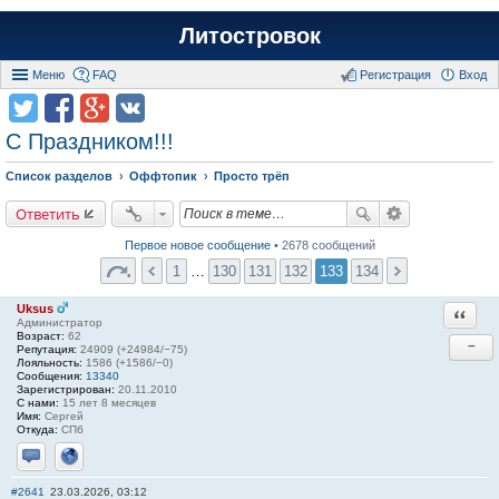
Литостровок
Меню
FAQ
Регистрация
Вход
С Праздником!!!
Список разделов
Оффтопик
Просто трёп
Ответить
Первое новое сообщение
• 2678 сообщений
1
…
130
131
132
133
134
Uksus
Ответи
Администратор
Возраст:
62
−
Репутация:
24909 (+24984/−75)
Лояльность:
1586 (+1586/−0)
Сообщения:
13340
Зарегистрирован:
20.11.2010
С нами:
15 лет 8 месяцев
Имя:
Сергей
Откуда:
СПб
Отправить личное сообщение
Сайт
#2641
23.03.2026, 03:12