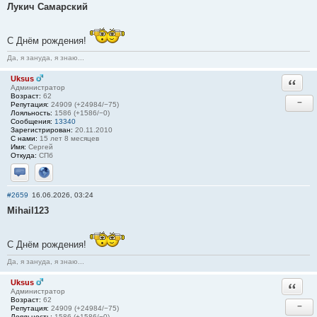
Лукич Самарский
С Днём рождения!
Да, я зануда, я знаю...
Uksus
Ответи
Администратор
Возраст:
62
−
Репутация:
24909 (+24984/−75)
Лояльность:
1586 (+1586/−0)
Сообщения:
13340
Зарегистрирован:
20.11.2010
С нами:
15 лет 8 месяцев
Имя:
Сергей
Откуда:
СПб
Отправить личное сообщение
Сайт
#2659
16.06.2026, 03:24
Mihail123
С Днём рождения!
Да, я зануда, я знаю...
Uksus
Ответи
Администратор
Возраст:
62
−
Репутация:
24909 (+24984/−75)
Лояльность:
1586 (+1586/−0)