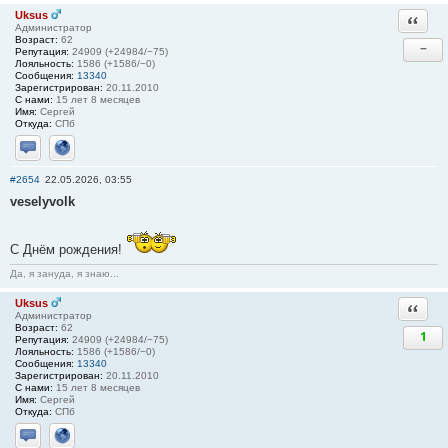
Uksus
Ответи
Администратор
Возраст:
62
−
Репутация:
24909 (+24984/−75)
Лояльность:
1586 (+1586/−0)
Сообщения:
13340
Зарегистрирован:
20.11.2010
С нами:
15 лет 8 месяцев
Имя:
Сергей
Откуда:
СПб
Отправить личное сообщение
Сайт
#2654
22.05.2026, 03:55
veselyvolk
С Днём рождения!
Да, я зануда, я знаю...
Uksus
Ответи
Администратор
Возраст:
62
1
Репутация:
24909 (+24984/−75)
Лояльность:
1586 (+1586/−0)
Сообщения:
13340
Зарегистрирован:
20.11.2010
С нами:
15 лет 8 месяцев
Имя:
Сергей
Откуда:
СПб