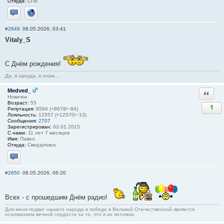
Откуда:
СПб
Отправить личное сообщение
Сайт
#2649
08.05.2026, 03:41
Vitaly_S
С Днём рождения!
Да, я зануда, я знаю...
Medved_
Ответи
Новичок
Возраст:
55
1
Репутация:
8594 (+8678/−84)
Лояльность:
12557 (+12570/−13)
Сообщения:
2707
Зарегистрирован:
03.01.2015
С нами:
11 лет 7 месяцев
Имя:
Павел
Откуда:
Свердловск
Отправить личное сообщение
#2650
08.05.2026, 06:20
Всех - с прошедшим Днём радио!
Для меня подвиг нашего народа в победе в Великой Отечественной является
основанием вечной гордости за то, что я их потомок.