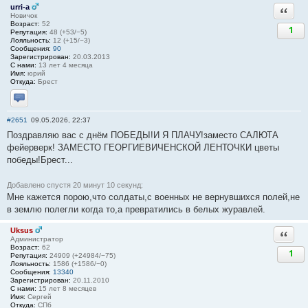
urri-a
Ответи
Новичок
Возраст:
52
1
Репутация:
48 (+53/−5)
Лояльность:
12 (+15/−3)
Сообщения:
90
Зарегистрирован:
20.03.2013
С нами:
13 лет 4 месяца
Имя:
юрий
Откуда:
Брест
Отправить личное сообщение
#2651
09.05.2026, 22:37
Поздравляю вас с днём ПОБЕДЫ!И Я ПЛАЧУ!заместо САЛЮТА
фейерверк! ЗАМЕСТО ГЕОРГИЕВИЧЕНСКОЙ ЛЕНТОЧКИ цветы
победы!Брест...
Добавлено спустя 20 минут 10 секунд:
Мне кажется порою,что солдаты,с военных не вернувшихся полей,не
в землю полегли когда то,а превратились в белых журавлей.
Uksus
Ответи
Администратор
Возраст:
62
1
Репутация:
24909 (+24984/−75)
Лояльность:
1586 (+1586/−0)
Сообщения:
13340
Зарегистрирован:
20.11.2010
С нами:
15 лет 8 месяцев
Имя:
Сергей
Откуда:
СПб