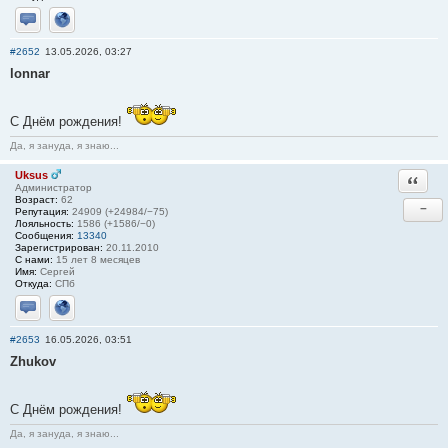
Отправить личное сообщение
Сайт
#2652
13.05.2026, 03:27
lonnar
С Днём рождения!
Да, я зануда, я знаю...
Uksus
Ответи
Администратор
Возраст:
62
−
Репутация:
24909 (+24984/−75)
Лояльность:
1586 (+1586/−0)
Сообщения:
13340
Зарегистрирован:
20.11.2010
С нами:
15 лет 8 месяцев
Имя:
Сергей
Откуда:
СПб
Отправить личное сообщение
Сайт
#2653
16.05.2026, 03:51
Zhukov
С Днём рождения!
Да, я зануда, я знаю...