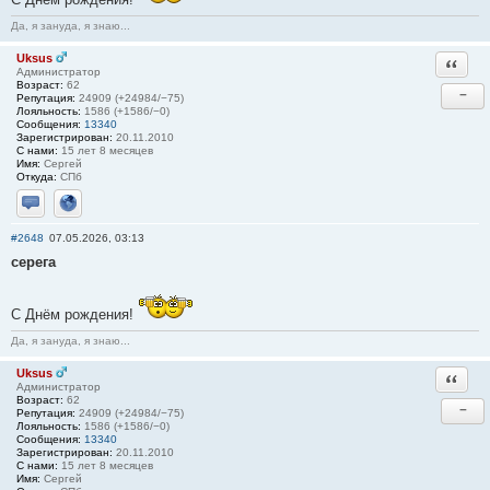
Да, я зануда, я знаю...
Uksus
Ответи
Администратор
Возраст:
62
−
Репутация:
24909 (+24984/−75)
Лояльность:
1586 (+1586/−0)
Сообщения:
13340
Зарегистрирован:
20.11.2010
С нами:
15 лет 8 месяцев
Имя:
Сергей
Откуда:
СПб
Отправить личное сообщение
Сайт
#2648
07.05.2026, 03:13
серега
С Днём рождения!
Да, я зануда, я знаю...
Uksus
Ответи
Администратор
Возраст:
62
−
Репутация:
24909 (+24984/−75)
Лояльность:
1586 (+1586/−0)
Сообщения:
13340
Зарегистрирован:
20.11.2010
С нами:
15 лет 8 месяцев
Имя:
Сергей