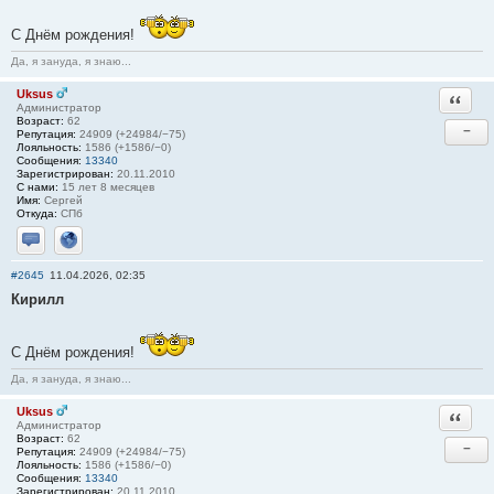
С Днём рождения!
Да, я зануда, я знаю...
Uksus
Ответи
Администратор
Возраст:
62
−
Репутация:
24909 (+24984/−75)
Лояльность:
1586 (+1586/−0)
Сообщения:
13340
Зарегистрирован:
20.11.2010
С нами:
15 лет 8 месяцев
Имя:
Сергей
Откуда:
СПб
Отправить личное сообщение
Сайт
#2645
11.04.2026, 02:35
Кирилл
С Днём рождения!
Да, я зануда, я знаю...
Uksus
Ответи
Администратор
Возраст:
62
−
Репутация:
24909 (+24984/−75)
Лояльность:
1586 (+1586/−0)
Сообщения:
13340
Зарегистрирован:
20.11.2010