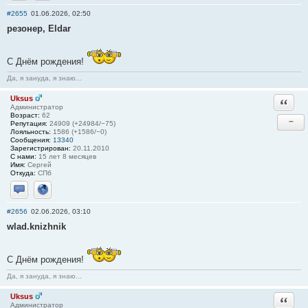
Отправить личное сообщение
Сайт
#2655
01.06.2026, 02:50
резонер, Eldar
С Днём рождения!
Да, я зануда, я знаю...
Uksus
Ответи
Администратор
Возраст:
62
−
Репутация:
24909 (+24984/−75)
Лояльность:
1586 (+1586/−0)
Сообщения:
13340
Зарегистрирован:
20.11.2010
С нами:
15 лет 8 месяцев
Имя:
Сергей
Откуда:
СПб
Отправить личное сообщение
Сайт
#2656
02.06.2026, 03:10
wlad.knizhnik
С Днём рождения!
Да, я зануда, я знаю...
Uksus
Ответи
Администратор