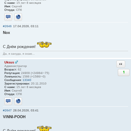
С нами:
15 лет 8 месяцев
Имя:
Сергей
Откуда:
СПб
Отправить личное сообщение
Сайт
#2646
17.04.2026, 03:11
Nox
С Днём рождения!
Да, я зануда, я знаю...
Uksus
Ответи
Администратор
Возраст:
62
1
Репутация:
24909 (+24984/−75)
Лояльность:
1586 (+1586/−0)
Сообщения:
13340
Зарегистрирован:
20.11.2010
С нами:
15 лет 8 месяцев
Имя:
Сергей
Откуда:
СПб
Отправить личное сообщение
Сайт
#2647
28.04.2026, 03:41
VINNI-POOH
С Днём рождения!