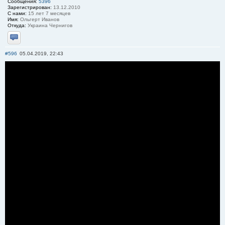
Сообщения:
5396
Зарегистрирован:
13.12.2010
С нами:
15 лет 7 месяцев
Имя:
Ольгерт Иванов
Откуда:
Украина Чернигов
Отправить личное сообщение
#596
05.04.2019, 22:43