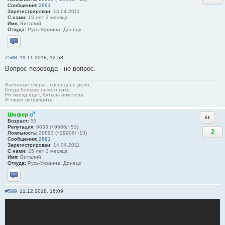
Сообщения:
2691
Зарегистрирован:
14.04.2011
С нами:
15 лет 3 месяца
Имя:
Виталий
Откуда:
Русь-Украина, Донецк
Отправить личное сообщение
#588
19.11.2018, 12:58
Вопрос перевода - не вопрос.
Вагонные споры - последнее дело,
Когда больше нечего пить,
Но поезд идет, бутыль опустела,
И тянет поговорить.
Шифер
Ответи
Возраст:
55
Репутация:
9633 (+9686/−53)
2
Лояльность:
29893 (+29906/−13)
Сообщения:
2691
Зарегистрирован:
14.04.2011
С нами:
15 лет 3 месяца
Имя:
Виталий
Откуда:
Русь-Украина, Донецк
Отправить личное сообщение
#589
11.12.2018, 16:09