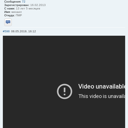
Сообщения:
72
Зарегистрирован:
16.02.2013
С нами:
13 лет 5 месяцев
Имя:
михаил
Откуда:
ПМР
Отправить личное сообщение
#598
08.05.2019, 16:12