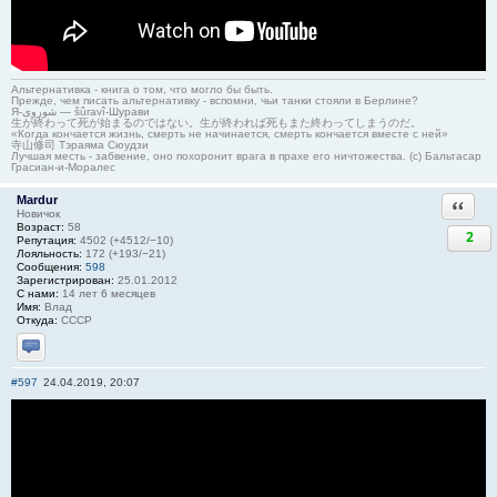
Альтернативка - книга о том, что могло бы быть.
Прежде, чем писать альтернативку - вспомни, чьи танки стояли в Берлине?
Я-شوروی — šûravî-Шурави
生が終わって死が始まるのではない。生が終われば死もまた終わってしまうのだ。
«Когда кончается жизнь, смерть не начинается, смерть кончается вместе с ней»
寺山修司 Тэраяма Сюудзи
Лучшая месть - забвение, оно похоронит врага в прахе его ничтожества. (с) Бальтасар
Грасиан-и-Моралес
Mardur
Ответи
Новичок
Возраст:
58
2
Репутация:
4502 (+4512/−10)
Лояльность:
172 (+193/−21)
Сообщения:
598
Зарегистрирован:
25.01.2012
С нами:
14 лет 6 месяцев
Имя:
Влад
Откуда:
СССР
Отправить личное сообщение
#597
24.04.2019, 20:07