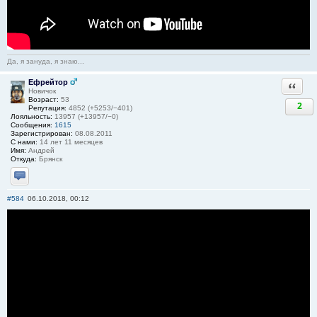
Да, я зануда, я знаю...
Ефрейтор
Ответи
Новичок
Возраст:
53
2
Репутация:
4852 (+5253/−401)
Лояльность:
13957 (+13957/−0)
Сообщения:
1615
Зарегистрирован:
08.08.2011
С нами:
14 лет 11 месяцев
Имя:
Андрей
Откуда:
Брянск
Отправить личное сообщение
#584
06.10.2018, 00:12