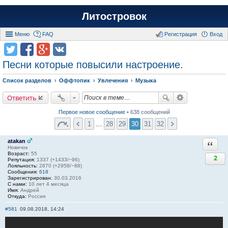
Литостровок
Меню
FAQ
Регистрация
Вход
Песни которые повысили настроение.
Список разделов
Оффтопик
Увлечения
Музыка
Ответить
Первое новое сообщение
• 638 сообщений
1
…
28
29
30
31
32
atakan
Ответи
Новичок
Возраст:
55
2
Репутация:
1337 (+1433/−96)
Лояльность:
2870 (+2958/−88)
Сообщения:
618
Зарегистрирован:
30.03.2016
С нами:
10 лет 4 месяца
Имя:
Андрей
Откуда:
Россия
#581
09.08.2018, 14:24