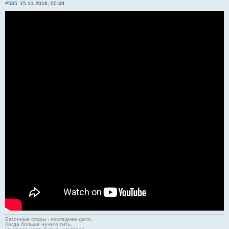
#585
15.11.2018, 00:49
Вагонные споры - последнее дело,
Когда больше нечего пить,