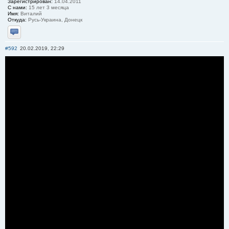
Зарегистрирован:
14.04.2011
С нами:
15 лет 3 месяца
Имя:
Виталий
Откуда:
Русь-Украина, Донецк
Отправить личное сообщение
#592
20.02.2019, 22:29