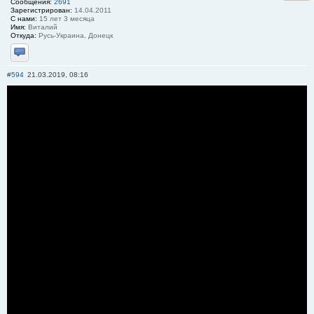
Сообщения:
2691
Зарегистрирован:
14.04.2011
С нами:
15 лет 3 месяца
Имя:
Виталий
Откуда:
Русь-Украина, Донецк
Отправить личное сообщение
#594
21.03.2019, 08:16