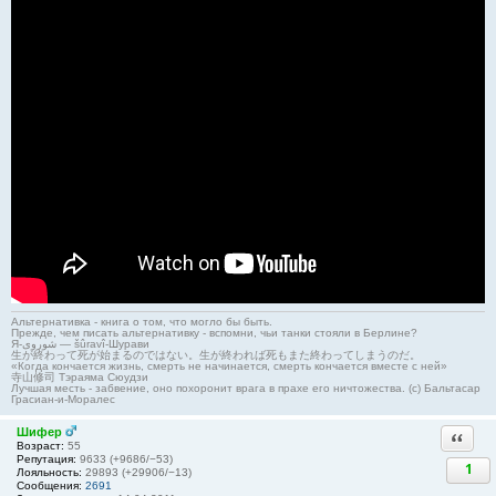
Альтернативка - книга о том, что могло бы быть.
Прежде, чем писать альтернативку - вспомни, чьи танки стояли в Берлине?
Я-شوروی — šûravî-Шурави
生が終わって死が始まるのではない。生が終われば死もまた終わってしまうのだ。
«Когда кончается жизнь, смерть не начинается, смерть кончается вместе с ней»
寺山修司 Тэраяма Сюудзи
Лучшая месть - забвение, оно похоронит врага в прахе его ничтожества. (с) Бальтасар
Грасиан-и-Моралес
Шифер
Ответи
Возраст:
55
Репутация:
9633 (+9686/−53)
1
Лояльность:
29893 (+29906/−13)
Сообщения:
2691