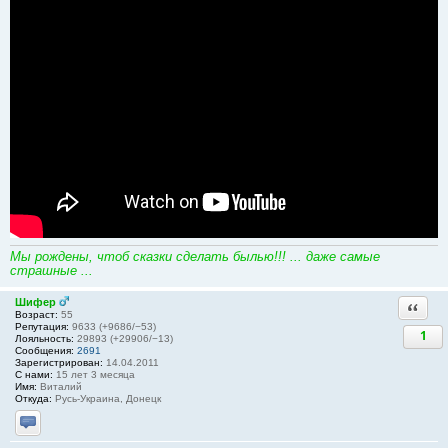
Мы рождены, чтоб сказки сделать былью!!! ... даже самые
страшные ...
Шифер
Ответи
Возраст:
55
Репутация:
9633 (+9686/−53)
1
Лояльность:
29893 (+29906/−13)
Сообщения:
2691
Зарегистрирован:
14.04.2011
С нами:
15 лет 3 месяца
Имя:
Виталий
Откуда:
Русь-Украина, Донецк
Отправить личное сообщение