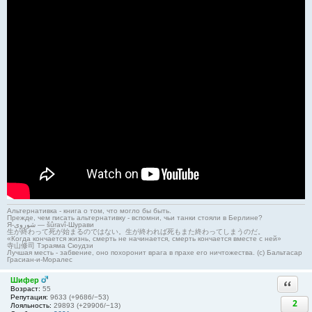
Альтернативка - книга о том, что могло бы быть.
Прежде, чем писать альтернативку - вспомни, чьи танки стояли в Берлине?
Я-شوروی — šûravî-Шурави
生が終わって死が始まるのではない。生が終われば死もまた終わってしまうのだ。
«Когда кончается жизнь, смерть не начинается, смерть кончается вместе с ней»
寺山修司 Тэраяма Сюудзи
Лучшая месть - забвение, оно похоронит врага в прахе его ничтожества. (с) Бальтасар
Грасиан-и-Моралес
Шифер
Ответи
Возраст:
55
Репутация:
9633 (+9686/−53)
2
Лояльность:
29893 (+29906/−13)