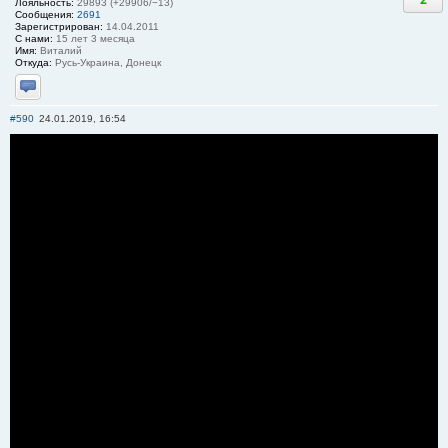
Лояльность:
29893 (+29906/−13)
Сообщения:
2691
Зарегистрирован:
14.04.2011
С нами:
15 лет 3 месяца
Имя:
Виталий
Откуда:
Русь-Украина, Донецк
Отправить личное сообщение
#590
24.01.2019, 16:54