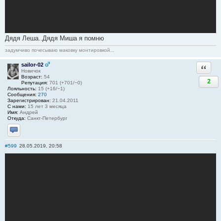
Дядя Леша..Дядя Миша я помню
задумчиво почесываю маковку монтировкой...
sailor-02
Ответи
Новичок
Возраст:
54
2
Репутация:
701 (+701/−0)
Лояльность:
15 (+16/−1)
Сообщения:
270
Зарегистрирован:
21.04.2011
С нами:
15 лет 3 месяца
Имя:
Андрей
Откуда:
Санкт-Петербург
Отправить личное сообщение
#599
28.05.2019, 20:58