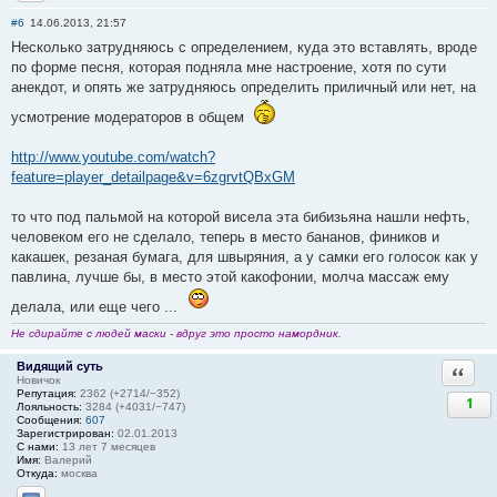
Отправить личное сообщение
#6
14.06.2013, 21:57
Несколько затрудняюсь с определением, куда это вставлять, вроде
по форме песня, которая подняла мне настроение, хотя по сути
анекдот, и опять же затрудняюсь определить приличный или нет, на
усмотрение модераторов в общем
http://www.youtube.com/watch?
feature=player_detailpage&v=6zgrvtQBxGM
то что под пальмой на которой висела эта бибизьяна нашли нефть,
человеком его не сделало, теперь в место бананов, фиников и
какашек, резаная бумага, для швыряния, а у самки его голосок как у
павлина, лучше бы, в место этой какофонии, молча массаж ему
делала, или еще чего ...
Не сдирайте с людей маски - вдруг это просто намордник.
Видящий суть
Ответи
Новичок
Репутация:
2362 (+2714/−352)
1
Лояльность:
3284 (+4031/−747)
Сообщения:
607
Зарегистрирован:
02.01.2013
С нами:
13 лет 7 месяцев
Имя:
Валерий
Откуда:
москва