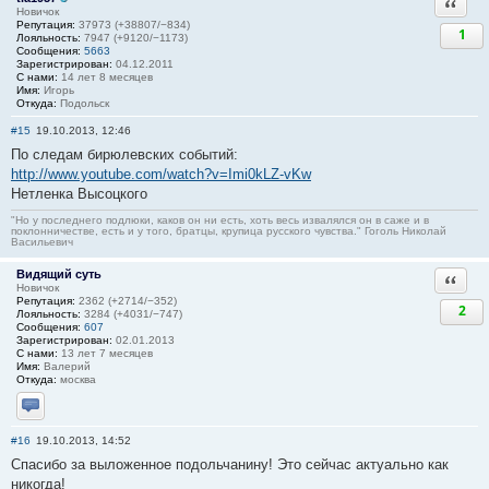
Ответи
Новичок
Репутация:
37973 (+38807/−834)
1
Лояльность:
7947 (+9120/−1173)
Сообщения:
5663
Зарегистрирован:
04.12.2011
С нами:
14 лет 8 месяцев
Имя:
Игорь
Откуда:
Подольск
#15
19.10.2013, 12:46
По следам бирюлевских событий:
http://www.youtube.com/watch?v=Imi0kLZ-vKw
Нетленка Высоцкого
"Но у последнего подлюки, каков он ни есть, хоть весь извалялся он в саже и в
поклонничестве, есть и у того, братцы, крупица русского чувства." Гоголь Николай
Васильевич
Видящий суть
Ответи
Новичок
Репутация:
2362 (+2714/−352)
2
Лояльность:
3284 (+4031/−747)
Сообщения:
607
Зарегистрирован:
02.01.2013
С нами:
13 лет 7 месяцев
Имя:
Валерий
Откуда:
москва
Отправить личное сообщение
#16
19.10.2013, 14:52
Спасибо за выложенное подольчанину! Это сейчас актуально как
никогда!