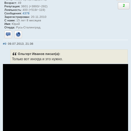
Возраст:
49
2
Репутация:
3601 (+3893/−292)
Лояльность:
400 (+519/−119)
Сообщения:
4378
Зарегистрирован:
20.11.2010
С нами:
15 лет 8 месяцев
Имя:
Юрий
Откуда:
Русь-Сталинград.
Отправить личное сообщение
Сайт
#9
09.07.2013, 21:36
Ольгерт Иванов писал(а):
Только вот иногда и это нужно.