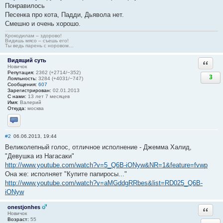
Понравилось
Песенка про кота, Падди, Дьявола нет.
Смешно и очень хорошо.
Крокодилам – здорово!
Видишь мясо – съешь его!
Ты ведь парень с норовом…
Видящий суть
Ответи
Новичок
Репутация:
2362 (+2714/−352)
3
Лояльность:
3284 (+4031/−747)
Сообщения:
607
Зарегистрирован:
02.01.2013
С нами:
13 лет 7 месяцев
Имя:
Валерий
Откуда:
москва
Отправить личное сообщение
#2
06.06.2013, 19:44
Великолепный голос, отличное исполнение - Джемма Халид,
"Девушка из Нагасаки"
http://www.youtube.com/watch?v=5_Q6B-iONyw&NR=1&feature=fvwp
Она же: исполняет "Купите папиросы..."
http://www.youtube.com/watch?v=aMGddgRRbes&list=RD025_Q6B-
iONyw
onestjonhes
Ответи
Новичок
Возраст:
55