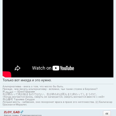
Только вот иногда и это нужно.
Альтернативка - книга о том, что могло бы быть.
Прежде, чем писать альтернативку - вспомни, чьи танки стояли в Берлине?
Я-شوروی — šûravî-Шурави
生が終わって死が始まるのではない。生が終われば死もまた終わってしまうのだ。
«Когда кончается жизнь, смерть не начинается, смерть кончается вместе с ней»
寺山修司 Тэраяма Сюудзи
Лучшая месть - забвение, оно похоронит врага в прахе его ничтожества. (с) Бальтасар
Грасиан-и-Моралес
ZLOY_GAD
Ответи
Автор темы, Супермодератор