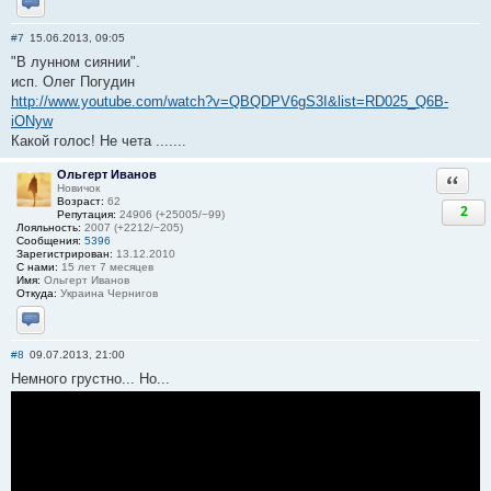
Отправить личное сообщение
#7
15.06.2013, 09:05
"В лунном сиянии".
исп. Олег Погудин
http://www.youtube.com/watch?v=QBQDPV6gS3I&list=RD025_Q6B-
iONyw
Какой голос! Не чета .......
Ольгерт Иванов
Ответи
Новичок
Возраст:
62
2
Репутация:
24906 (+25005/−99)
Лояльность:
2007 (+2212/−205)
Сообщения:
5396
Зарегистрирован:
13.12.2010
С нами:
15 лет 7 месяцев
Имя:
Ольгерт Иванов
Откуда:
Украина Чернигов
Отправить личное сообщение
#8
09.07.2013, 21:00
Немного грустно... Но...