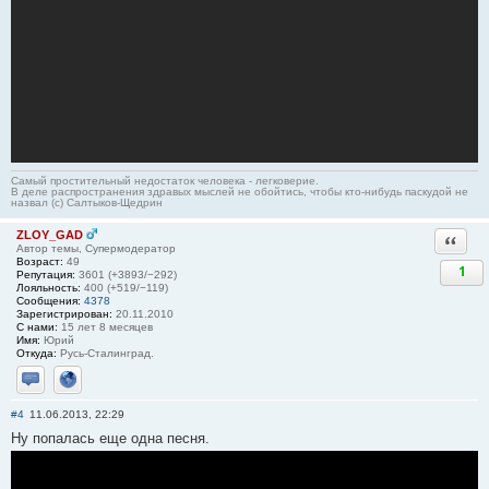
Самый простительный недостаток человека - легковерие.
В деле распространения здравых мыслей не обойтись, чтобы кто-нибудь паскудой не
назвал (c) Салтыков-Щедрин
ZLOY_GAD
Ответи
Автор темы, Супермодератор
Возраст:
49
1
Репутация:
3601 (+3893/−292)
Лояльность:
400 (+519/−119)
Сообщения:
4378
Зарегистрирован:
20.11.2010
С нами:
15 лет 8 месяцев
Имя:
Юрий
Откуда:
Русь-Сталинград.
Отправить личное сообщение
Сайт
#4
11.06.2013, 22:29
Ну попалась еще одна песня.