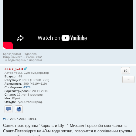
Крокодилам – здорово!
Видишь мясо – съешь его!
Ты ведь парень с норовом…
ZLOY_GAD
Ответи
Автор темы, Супермодератор
Возраст:
49
−
Репутация:
3601 (+3893/−292)
Лояльность:
400 (+519/−119)
Сообщения:
4378
Зарегистрирован:
20.11.2010
С нами:
15 лет 8 месяцев
Имя:
Юрий
Откуда:
Русь-Сталинград.
Отправить личное сообщение
Сайт
#10
20.07.2013, 18:14
Солист рок-группы "Король и Шут " Михаил Горшенёв скончался в
Санкт-Петербурге на 40-м году жизни, говорится в сообщении группы