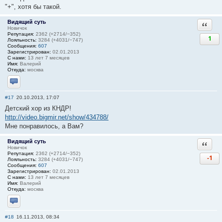
"+", хотя бы такой.
Видящий суть
Ответи
Новичок
Репутация:
2362 (+2714/−352)
1
Лояльность:
3284 (+4031/−747)
Сообщения:
607
Зарегистрирован:
02.01.2013
С нами:
13 лет 7 месяцев
Имя:
Валерий
Откуда:
москва
Отправить личное сообщение
#17
20.10.2013, 17:07
Детский хор из КНДР!
http://video.bigmir.net/show/434788/
Мне понравилось, а Вам?
Видящий суть
Ответи
Новичок
Репутация:
2362 (+2714/−352)
-1
Лояльность:
3284 (+4031/−747)
Сообщения:
607
Зарегистрирован:
02.01.2013
С нами:
13 лет 7 месяцев
Имя:
Валерий
Откуда:
москва
Отправить личное сообщение
#18
16.11.2013, 08:34