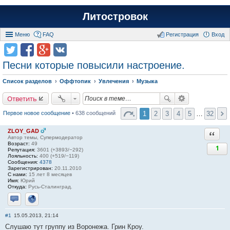
Литостровок
Меню
FAQ
Регистрация
Вход
Песни которые повысили настроение.
Список разделов
Оффтопик
Увлечения
Музыка
Ответить
1
2
3
4
5
…
32
Первое новое сообщение
• 638 сообщений
ZLOY_GAD
Ответи
Автор темы, Супермодератор
Возраст:
49
1
Репутация:
3601 (+3893/−292)
Лояльность:
400 (+519/−119)
Сообщения:
4378
Зарегистрирован:
20.11.2010
С нами:
15 лет 8 месяцев
Имя:
Юрий
Откуда:
Русь-Сталинград.
Отправить личное сообщение
Сайт
#1
15.05.2013, 21:14
Слушаю тут группу из Воронежа. Грин Кроу.