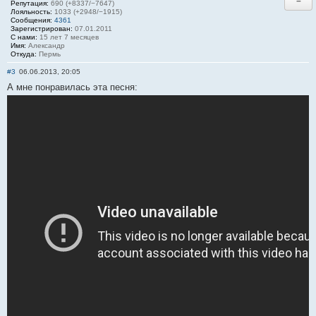
−
Репутация:
690 (+8337/−7647)
Лояльность:
1033 (+2948/−1915)
Сообщения:
4361
Зарегистрирован:
07.01.2011
С нами:
15 лет 7 месяцев
Имя:
Александр
Откуда:
Пермь
#3
06.06.2013, 20:05
А мне понравилась эта песня: