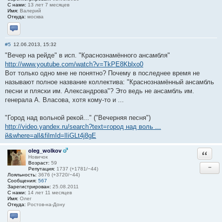
С нами:
13 лет 7 месяцев
Имя:
Валерий
Откуда:
москва
Отправить личное сообщение
#5
12.06.2013, 15:32
"Вечер на рейде" в исп. "Краснознамённого ансамбля"
http://www.youtube.com/watch?v=TkPE8Kblxo0
Вот только одно мне не понятно? Почему в последнее время не
называют полное название коллектива: "Краснознамённый ансамбль
песни и пляски им. Александрова"? Это ведь не ансамбль им.
генерала А. Власова, хотя кому-то и ...
"Город над вольной рекой..." ("Вечерняя песня")
http://video.yandex.ru/search?text=город над воль ...
й&where=all&filmId=lIiGLt4j8gE
oleg_wolkov
Ответи
Новичок
Возраст:
59
−
Репутация:
1737 (+1781/−44)
Лояльность:
3676 (+3720/−44)
Сообщения:
567
Зарегистрирован:
25.08.2011
С нами:
14 лет 11 месяцев
Имя:
Олег
Откуда:
Ростов-на-Дону