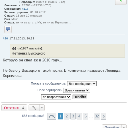
1
Репутация:
10006 (+10318/−312)
Лояльность:
28783 (+29538/−755)
Сообщения:
4118
Зарегистрирован:
01.10.2012
С нами:
13 лет 10 месяцев
Имя:
Макс
Откуда:
то ли из штата NY, то ли из Германии...
Отправить личное сообщение
#20
17.11.2013, 20:13
tia1957 писал(а):
Нетленка Высоцкого
Которую он спел аж в 2010 году...
Не было у Высоцкого такой песни. В комментах называют Леонида
Корнилова.
Показать сообщения за:
Поле сортировки
Ответить
1
2
3
4
5
…
32
638 сообщений
Перейти