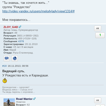
"Ты знаешь, так хочется жить..."
группа "Рождество"
http://video.yandex.ru/users/melodylady/view/1314/#
Мне понравилось...
ZLOY_GAD
Ответи
Автор темы, Супермодератор
Возраст:
49
1
Репутация:
3601 (+3893/−292)
Лояльность:
400 (+519/−119)
Сообщения:
4378
Зарегистрирован:
20.11.2010
С нами:
15 лет 8 месяцев
Имя:
Юрий
Откуда:
Русь-Сталинград.
Отправить личное сообщение
Сайт
#19
16.11.2013, 08:56
Видящий суть
,
У Рождества есть и Карандаши.
Крокодилам – здорово!
Видишь мясо – съешь его!
Ты ведь парень с норовом…
Road Warrior
Ответи
Новичок
Возраст:
62