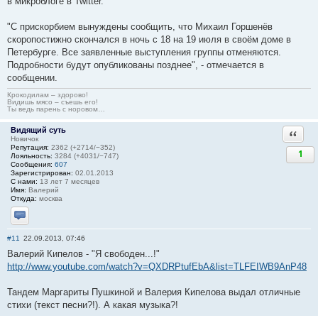
в микроблоге в Twitter.
"С прискорбием вынуждены сообщить, что Михаил Горшенёв
скоропостижно скончался в ночь с 18 на 19 июля в своём доме в
Петербурге. Все заявленные выступления группы отменяются.
Подробности будут опубликованы позднее", - отмечается в
сообщении.
Крокодилам – здорово!
Видишь мясо – съешь его!
Ты ведь парень с норовом…
Видящий суть
Ответи
Новичок
Репутация:
2362 (+2714/−352)
1
Лояльность:
3284 (+4031/−747)
Сообщения:
607
Зарегистрирован:
02.01.2013
С нами:
13 лет 7 месяцев
Имя:
Валерий
Откуда:
москва
Отправить личное сообщение
#11
22.09.2013, 07:46
Валерий Кипелов - "Я свободен...!"
http://www.youtube.com/watch?v=QXDRPtufEbA&list=TLFEIWB9AnP48
Тандем Маргариты Пушкиной и Валерия Кипелова выдал отличные
стихи (текст песни?!). А какая музыка?!