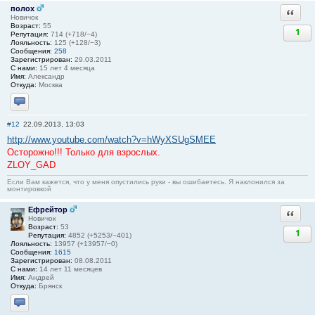
полох
Ответи
Новичок
Возраст:
55
1
Репутация:
714 (+718/−4)
Лояльность:
125 (+128/−3)
Сообщения:
258
Зарегистрирован:
29.03.2011
С нами:
15 лет 4 месяца
Имя:
Александр
Откуда:
Москва
Отправить личное сообщение
#12
22.09.2013, 13:03
http://www.youtube.com/watch?v=hWyXSUgSMEE
Осторожно!!! Только для взрослых.
ZLOY_GAD
Если Вам кажется, что у меня опустились руки - вы ошибаетесь. Я наклонился за
монтировкой
Ефрейтор
Ответи
Новичок
Возраст:
53
1
Репутация:
4852 (+5253/−401)
Лояльность:
13957 (+13957/−0)
Сообщения:
1615
Зарегистрирован:
08.08.2011
С нами:
14 лет 11 месяцев
Имя:
Андрей
Откуда:
Брянск
Отправить личное сообщение