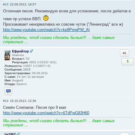
#13
22.09.2013, 19:57
Отличная песня. Рекомендую всем для успокоения, после дебатов в
теме пр успехи ВВП.
Проскакивает ненормативка но совсем чуток ("Ленинград" все ж)
http://www.youtube.com/watch?v=kp8PmgPW_AI
Мы рождены, чтоб сказки сделать былью!!! ... даже самые
страшные ...
Ефрейтор
Ответи
Новичок
Возраст:
53
1
Репутация:
4852 (+5253/−401)
Лояльность:
13957 (+13957/−0)
Сообщения:
1615
Зарегистрирован:
08.08.2011
С нами:
14 лет 11 месяцев
Имя:
Андрей
Откуда:
Брянск
Отправить личное сообщение
#14
19.10.2013, 12:36
Семён Слепаков: Песня про 9 мая
http://www.youtube.com/watch?v=6TdPwG83H60
Мы рождены, чтоб сказки сделать былью!!! ... даже самые
страшные ...
tia1957