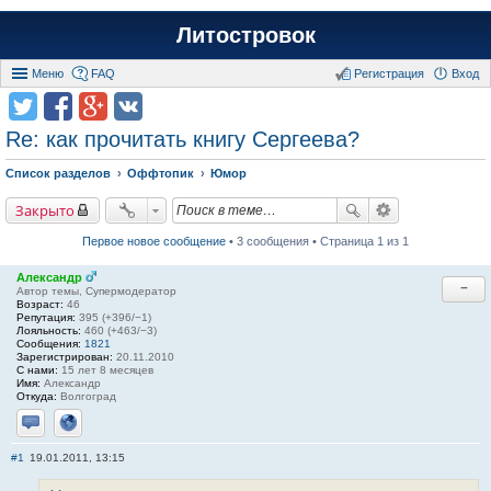
Литостровок
Меню
FAQ
Регистрация
Вход
Re: как прочитать книгу Сергеева?
Список разделов
Оффтопик
Юмор
Закрыто
Первое новое сообщение
• 3 сообщения • Страница 1 из 1
Александр
−
Автор темы, Супермодератор
Возраст:
46
Репутация:
395 (+396/−1)
Лояльность:
460 (+463/−3)
Сообщения:
1821
Зарегистрирован:
20.11.2010
С нами:
15 лет 8 месяцев
Имя:
Александр
Откуда:
Волгоград
Отправить личное сообщение
Сайт
#1
19.01.2011, 13:15