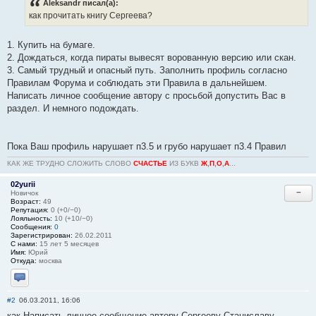
Aleksandr писал(а):
как прочитать книгу Сергеева?
1. Купить на бумаге.
2. Дождаться, когда пираты вывесят ворованную версию или скан.
3. Самый трудный и опасный путь. Заполнить профиль согласно
Правилам Форума и соблюдать эти Правила в дальнейшем.
Написать личное сообщение автору с просьбой допустить Вас в
раздел. И немного подождать.
Пока Ваш профиль нарушает п3.5 и грубо нарушает п3.4 Правил
КАК ЖЕ ТРУДНО СЛОЖИТЬ СЛОВО
СЧАСТЬЕ
ИЗ БУКВ
Ж
,
П
,
О
,
А
...
02yurii
−
Новичок
Возраст:
49
Репутация:
0 (+0/−0)
Лояльность:
10 (+10/−0)
Сообщения:
0
Зарегистрирован:
26.02.2011
С нами:
15 лет 5 месяцев
Имя:
Юрий
Откуда:
москва
Отправить личное сообщение
#2
06.03.2011, 16:06
как Написать личное сообщение автору Сергееву Станиславу