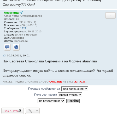
Сергеевичу???Юрий
Александр
−
Автор темы, Супермодератор
Возраст:
46
Репутация:
395 (+396/−1)
Лояльность:
460 (+463/−3)
Сообщения:
1821
Зарегистрирован:
20.11.2010
С нами:
15 лет 8 месяцев
Имя:
Александр
Откуда:
Волгоград
Отправить личное сообщение
Сайт
#3
06.03.2011, 19:01
Ник Сергеева Станислава Сергеевича на Форуме
stasvirus
Интересующиеся могут найти в списке пользователей. На первой
странице списка.
КАК ЖЕ ТРУДНО СЛОЖИТЬ СЛОВО
СЧАСТЬЕ
ИЗ БУКВ
Ж
,
П
,
О
,
А
...
Показать сообщения за:
Поле сортировки
Закрыто