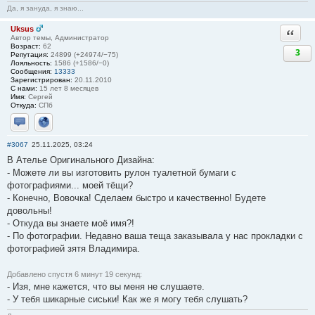
Да, я зануда, я знаю...
Uksus
Ответи
Автор темы, Администратор
Возраст:
62
3
Репутация:
24899 (+24974/−75)
Лояльность:
1586 (+1586/−0)
Сообщения:
13333
Зарегистрирован:
20.11.2010
С нами:
15 лет 8 месяцев
Имя:
Сергей
Откуда:
СПб
Отправить личное сообщение
Сайт
#3067
25.11.2025, 03:24
В Ателье Оригинального Дизайна:
- Можете ли вы изготовить рулон туалетной бумаги с
фотографиями... моей тёщи?
- Конечно, Вовочка! Сделаем быстро и качественно! Будете
довольны!
- Откуда вы знаете моё имя?!
- По фотографии. Недавно ваша теща заказывала у нас прокладки с
фотографией зятя Владимира.
Добавлено спустя 6 минут 19 секунд:
- Изя, мне кажется, что вы меня не слушаете.
- У тебя шикарные сиськи! Как же я могу тебя слушать?