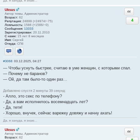
Да, я зануда, я знаю...
Uksus
Ответи
Автор темы, Администратор
Возраст:
62
4
Репутация:
24899 (+24974/−75)
Лояльность:
1586 (+1586/−0)
Сообщения:
13333
Зарегистрирован:
20.11.2010
С нами:
15 лет 8 месяцев
Имя:
Сергей
Откуда:
СПб
Отправить личное сообщение
Сайт
#3068
03.12.2025, 04:27
— Чтобы уснуть быстрее, считаю в уме женщин, с которыми спал.
— Почему не баранов?
— Ой, да там было-то один раз…
Добавлено спустя 2 минуты 39 секунд:
- Алло, это ceкс по телефону?
- Да, а вам исполнилось восемнадцать лет?
- Да, тетя!
- Хорошо, внучек, сейчас варежку довяжу и начну ахать!
Да, я зануда, я знаю...
Uksus
Ответи
Автор темы, Администратор
Возраст:
62