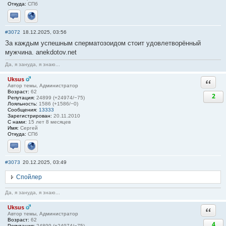
Откуда:
СПб
Отправить личное сообщение
Сайт
#3072
18.12.2025, 03:56
За каждым успешным сперматозоидом стоит удовлетворённый
мужчина. anekdotov.net
Да, я зануда, я знаю...
Uksus
Ответи
Автор темы, Администратор
Возраст:
62
2
Репутация:
24899 (+24974/−75)
Лояльность:
1586 (+1586/−0)
Сообщения:
13333
Зарегистрирован:
20.11.2010
С нами:
15 лет 8 месяцев
Имя:
Сергей
Откуда:
СПб
Отправить личное сообщение
Сайт
#3073
20.12.2025, 03:49
Спойлер
Да, я зануда, я знаю...
Uksus
Ответи
Автор темы, Администратор
Возраст:
62
4
Репутация:
24899 (+24974/−75)