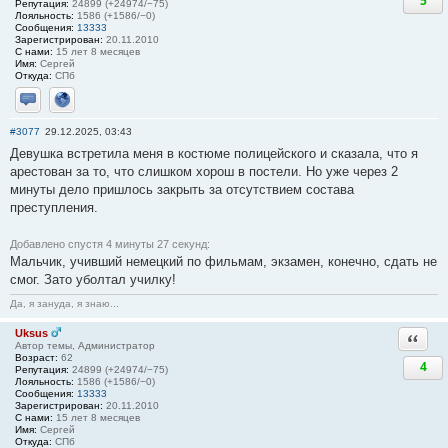
5
Репутация:
24899 (+24974/−75)
Лояльность:
1586 (+1586/−0)
Сообщения:
13333
Зарегистрирован:
20.11.2010
С нами:
15 лет 8 месяцев
Имя:
Сергей
Откуда:
СПб
Отправить личное сообщение
Сайт
#3077
29.12.2025, 03:43
Девушка встретила меня в костюме полицейского и сказала, что я
арестован за то, что слишком хорош в постели. Но уже через 2
минуты дело пришлось закрыть за отсутствием состава
преступления.
Добавлено спустя 4 минуты 27 секунд:
Мальчик, учивший немецкий по фильмам, экзамен, конечно, сдать не
смог. Зато уболтал училку!
Да, я зануда, я знаю...
Uksus
Ответи
Автор темы, Администратор
Возраст:
62
4
Репутация:
24899 (+24974/−75)
Лояльность:
1586 (+1586/−0)
Сообщения:
13333
Зарегистрирован:
20.11.2010
С нами:
15 лет 8 месяцев
Имя:
Сергей
Откуда:
СПб