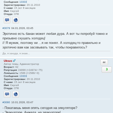
Сообщения:
13333
Зарегистрирован:
20.11.2010
С нами:
15 лет 8 месяцев
Имя:
Сергей
Откуда:
СПб
Отправить личное сообщение
Сайт
#3079
04.01.2026, 03:45
Эротично есть банан может любая дура. А вот ты попробуй томно и
призывно скушать холодец!
// Я мужик, поэтому ни ...я не понял. А холодец-то правильно и
эротично вам как засовывать так, чтобы понравилось?
Да, я зануда, я знаю...
Uksus
Ответи
Автор темы, Администратор
Возраст:
62
3
Репутация:
24899 (+24974/−75)
Лояльность:
1586 (+1586/−0)
Сообщения:
13333
Зарегистрирован:
20.11.2010
С нами:
15 лет 8 месяцев
Имя:
Сергей
Откуда:
СПб
Отправить личное сообщение
Сайт
#3080
10.01.2026, 03:47
- Покатаешь меня опять сегодня на эякуляторе?
- Эвакуаторе, Анжела, на эвакуаторе!