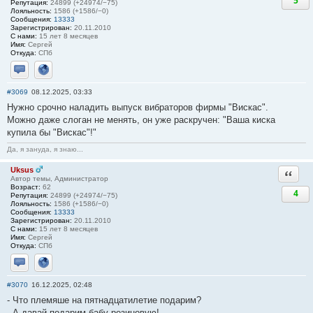
5
Репутация:
24899 (+24974/−75)
Лояльность:
1586 (+1586/−0)
Сообщения:
13333
Зарегистрирован:
20.11.2010
С нами:
15 лет 8 месяцев
Имя:
Сергей
Откуда:
СПб
Отправить личное сообщение
Сайт
#3069
08.12.2025, 03:33
Нужно срочно наладить выпуск вибраторов фирмы "Вискас".
Можно даже слоган не менять, он уже раскручен: "Ваша киска
купила бы "Вискас"!"
Да, я зануда, я знаю...
Uksus
Ответи
Автор темы, Администратор
Возраст:
62
4
Репутация:
24899 (+24974/−75)
Лояльность:
1586 (+1586/−0)
Сообщения:
13333
Зарегистрирован:
20.11.2010
С нами:
15 лет 8 месяцев
Имя:
Сергей
Откуда:
СПб
Отправить личное сообщение
Сайт
#3070
16.12.2025, 02:48
- Что племяше на пятнадцатилетие подарим?
- А давай подарим бабу резиновую!