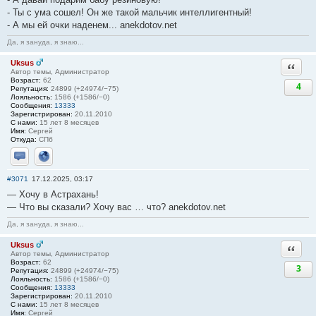
- Ты с ума сошел! Он же такой мальчик интеллигентный!
- А мы ей очки наденем... anekdotov.net
Да, я зануда, я знаю...
Uksus
Ответи
Автор темы, Администратор
Возраст:
62
4
Репутация:
24899 (+24974/−75)
Лояльность:
1586 (+1586/−0)
Сообщения:
13333
Зарегистрирован:
20.11.2010
С нами:
15 лет 8 месяцев
Имя:
Сергей
Откуда:
СПб
Отправить личное сообщение
Сайт
#3071
17.12.2025, 03:17
— Хочу в Астрахань!
— Что вы сказали? Хочу вас … что? anekdotov.net
Да, я зануда, я знаю...
Uksus
Ответи
Автор темы, Администратор
Возраст:
62
3
Репутация:
24899 (+24974/−75)
Лояльность:
1586 (+1586/−0)
Сообщения:
13333
Зарегистрирован:
20.11.2010
С нами:
15 лет 8 месяцев
Имя:
Сергей