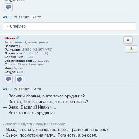
Отправить личное сообщение
#3065
21.11.2025, 21:22
Спойлер
Uksus
Ответи
Автор темы, Администратор
Возраст:
62
3
Репутация:
24899 (+24974/−75)
Лояльность:
1586 (+1586/−0)
Сообщения:
13333
Зарегистрирован:
20.11.2010
С нами:
15 лет 8 месяцев
Имя:
Сергей
Откуда:
СПб
Отправить личное сообщение
Сайт
#3066
22.11.2025, 04:29
— Василий Иваныч, а что такое эрудиция?
— Вот ты, Петька, знаешь, что такое нюанс?
— Знаю, Василий Иваныч...
— Вот это и есть эрудиция.
Добавлено спустя 2 минуты 11 секунд:
- Мама, а если у жирафа есть рога, разве он не олень?
- Сынок, посмотри на папу... Рога есть, а он осёл.