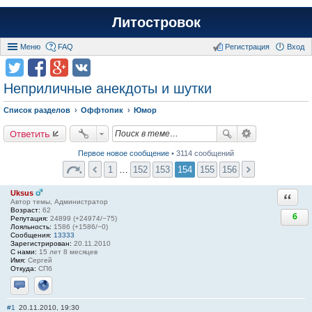
Литостровок
Меню
FAQ
Регистрация
Вход
Неприличные анекдоты и шутки
Список разделов
Оффтопик
Юмор
Ответить
Первое новое сообщение
• 3114 сообщений
1
…
152
153
154
155
156
Uksus
Ответи
Автор темы, Администратор
Возраст:
62
6
Репутация:
24899 (+24974/−75)
Лояльность:
1586 (+1586/−0)
Сообщения:
13333
Зарегистрирован:
20.11.2010
С нами:
15 лет 8 месяцев
Имя:
Сергей
Откуда:
СПб
Отправить личное сообщение
Сайт
#1
20.11.2010, 19:30