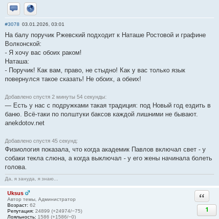
Отправить личное сообщение
Сайт
#3078
03.01.2026, 03:01
На балу поручик Ржевский подходит к Наташе Ростовой и графине
Волконской:
- Я хочу вас обоих раком!
Наташа:
- Поручик! Как вам, право, не стыдно! Как у вас только язык
повернулся такое сказать! Не обоих, а обеих!
Добавлено спустя 2 минуты 54 секунды:
— Есть у нас с подружками такая традиция: под Новый год ездить в
баню. Всё-таки по полштуки баксов каждой лишними не бывают.
anekdotov.net
Добавлено спустя 45 секунд:
Физиология показала, что когда академик Павлов включал свет - у
собаки текла слюна, а когда выключал - у его жены начинала болеть
голова.
Да, я зануда, я знаю...
Uksus
Ответи
Автор темы, Администратор
Возраст:
62
1
Репутация:
24899 (+24974/−75)
Лояльность:
1586 (+1586/−0)