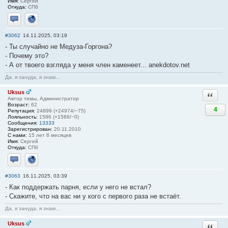
Имя:
Сергей
Откуда:
СПб
Отправить личное сообщение
Сайт
#3062
14.11.2025, 03:19
- Ты случайно не Медуза-Горгона?
- Почему это?
- А от твоего взгляда у меня член каменеет... anekdotov.net
Да, я зануда, я знаю...
Uksus
Ответи
Автор темы, Администратор
Возраст:
62
4
Репутация:
24899 (+24974/−75)
Лояльность:
1586 (+1586/−0)
Сообщения:
13333
Зарегистрирован:
20.11.2010
С нами:
15 лет 8 месяцев
Имя:
Сергей
Откуда:
СПб
Отправить личное сообщение
Сайт
#3063
16.11.2025, 03:39
- Как поддержать парня, если у него не встал?
- Скажите, что на вас ни у кого с первого раза не встаёт.
Да, я зануда, я знаю...
Uksus
Ответи