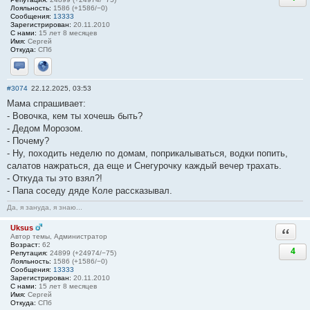
Лояльность:
1586 (+1586/−0)
Сообщения:
13333
Зарегистрирован:
20.11.2010
С нами:
15 лет 8 месяцев
Имя:
Сергей
Откуда:
СПб
Отправить личное сообщение
Сайт
#3074
22.12.2025, 03:53
Мама спрашивает:
- Вовочка, кем ты хочешь быть?
- Дедом Морозом.
- Почему?
- Ну, походить неделю по домам, поприкалываться, водки попить,
салатов нажраться, да еще и Снегурочку каждый вечер трахать.
- Откуда ты это взял?!
- Папа соседу дяде Коле рассказывал.
Да, я зануда, я знаю...
Uksus
Ответи
Автор темы, Администратор
Возраст:
62
4
Репутация:
24899 (+24974/−75)
Лояльность:
1586 (+1586/−0)
Сообщения:
13333
Зарегистрирован:
20.11.2010
С нами:
15 лет 8 месяцев
Имя:
Сергей
Откуда:
СПб