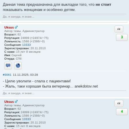
Данная тема предназначена для выкладки того, что
не стоит
показывать женщинам и особенно детям.
Да, я зануда, я знаю...
Uksus
Ответи
Автор темы, Администратор
Возраст:
62
3
Репутация:
24899 (+24974/−75)
Лояльность:
1586 (+1586/−0)
Сообщения:
13333
Зарегистрирован:
20.11.2010
С нами:
15 лет 8 месяцев
Имя:
Сергей
Откуда:
СПб
Отправить личное сообщение
Сайт
#3061
11.11.2025, 03:28
- Цилю уволили - спала с пациентами!
- Жаль, таки хорошая была ветеринар... anekdotov.net
Да, я зануда, я знаю...
Uksus
Ответи
Автор темы, Администратор
Возраст:
62
4
Репутация:
24899 (+24974/−75)
Лояльность:
1586 (+1586/−0)
Сообщения:
13333
Зарегистрирован:
20.11.2010
С нами:
15 лет 8 месяцев