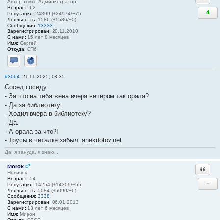
Автор темы, Администратор
Возраст:
62
4
Репутация:
24899 (+24974/−75)
Лояльность:
1586 (+1586/−0)
Сообщения:
13333
Зарегистрирован:
20.11.2010
С нами:
15 лет 8 месяцев
Имя:
Сергей
Откуда:
СПб
Отправить личное сообщение
Сайт
#3064
21.11.2025, 03:35
Сосед соседу:
- За что на тебя жена вчера вечером так орала?
- Да за библиотеку.
- Ходил вчера в библиотеку?
- Да.
- А орала за что?!
- Трусы в читалке забыл. anekdotov.net
Да, я зануда, я знаю...
Morok
Ответи
Новичок
Возраст:
54
−
Репутация:
14254 (+14309/−55)
Лояльность:
5084 (+5090/−6)
Сообщения:
3338
Зарегистрирован:
06.01.2013
С нами:
13 лет 6 месяцев
Имя:
Мирон
Откуда:
СССР