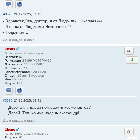
Отправить личное сообщение
Сайт
#3075
26.12.2025, 04:13
- Здравствуйте, доктор, я от Людмилы Николаевны…
- Что вы от Людмилы Николаевны?..
- Подцепил…
Да, я зануда, я знаю...
Uksus
Ответи
Автор темы, Администратор
Возраст:
62
3
Репутация:
24899 (+24974/−75)
Лояльность:
1586 (+1586/−0)
Сообщения:
13333
Зарегистрирован:
20.11.2010
С нами:
15 лет 8 месяцев
Имя:
Сергей
Откуда:
СПб
Отправить личное сообщение
Сайт
#3076
27.12.2025, 03:41
— Дорогая, а давай поиграем в космонавтов?
— Давай. Только чур надень скафандр!
Да, я зануда, я знаю...
Uksus
Ответи
Автор темы, Администратор
Возраст:
62