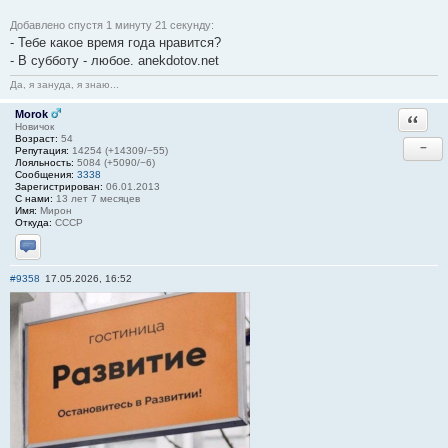
Добавлено спустя 1 минуту 21 секунду:
- Тебе какое время года нравится?
- В субботу - любое. anekdotov.net
Да, я зануда, я знаю...
Morok
Ответи
Новичок
Возраст:
54
−
Репутация:
14254 (+14309/−55)
Лояльность:
5084 (+5090/−6)
Сообщения:
3338
Зарегистрирован:
06.01.2013
С нами:
13 лет 7 месяцев
Имя:
Мирон
Откуда:
СССР
Отправить личное сообщение
#9358
17.05.2026, 16:52