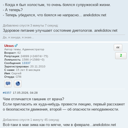
- Когда я был холостым, то очень боялся супружеской жизни.
- А теперь?
- Теперь убедился, что боялся не напрасно... anekdotov.net
Добавлено спустя 3 минуты 7 секунд:
Здоровое питание улучшает состояние диетологов. anekdotov.net
Да, я зануда, я знаю...
Uksus
Ответи
Автор темы, Администратор
Возраст:
62
2
Репутация:
24899 (+24974/−75)
Лояльность:
1586 (+1586/−0)
Сообщения:
13337
Зарегистрирован:
20.11.2010
С нами:
15 лет 8 месяцев
Имя:
Сергей
Откуда:
СПб
Отправить личное сообщение
Сайт
#9357
17.05.2026, 04:28
Чем отличается гаишник от врача?
Если пригласить их куда-нибудь провести лекцию, первый расскажет
о безопасности движения, второй — об опасности неподвижности.
Добавлено спустя 1 минуту 45 секунд:
Всё-таки в мае зима как-то мягче, чем в феврале...anekdotov.net