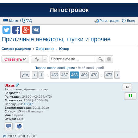
Литостровок
Меню
FAQ
Регистрация
Вход
Приличные анекдоты, шутки и прочее
Список разделов
Оффтопик
Юмор
Ответить
Первое новое сообщение
• 9445 сообщений
1
…
466
467
468
469
470
…
473
Uksus
Ответи
Автор темы, Администратор
Возраст:
62
11
Репутация:
24899 (+24974/−75)
Лояльность:
1586 (+1586/−0)
Сообщения:
13337
Зарегистрирован:
20.11.2010
С нами:
15 лет 8 месяцев
Имя:
Сергей
Откуда:
СПб
Отправить личное сообщение
Сайт
#1
20.11.2010, 19:28