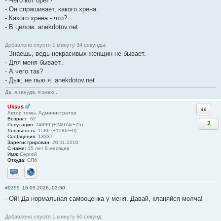
- Чего кот орёт?
- Он спрашивает, какого хрена.
- Какого хрена - что?
- В целом. anekdotov.net
Добавлено спустя 1 минуту 34 секунды:
- Знаешь, ведь некрасивых женщин не бывает.
- Для меня бывает..
- А чего так?
- Дык, не пью я. anekdotov.net
Да, я зануда, я знаю...
Uksus
Ответи
Автор темы, Администратор
Возраст:
62
2
Репутация:
24899 (+24974/−75)
Лояльность:
1586 (+1586/−0)
Сообщения:
13337
Зарегистрирован:
20.11.2010
С нами:
15 лет 8 месяцев
Имя:
Сергей
Откуда:
СПб
Отправить личное сообщение
Сайт
#9355
15.05.2026, 03:50
- Ой! Да нормальная самооценка у меня. Давай, кланяйся молча!
Добавлено спустя 1 минуту 50 секунд: