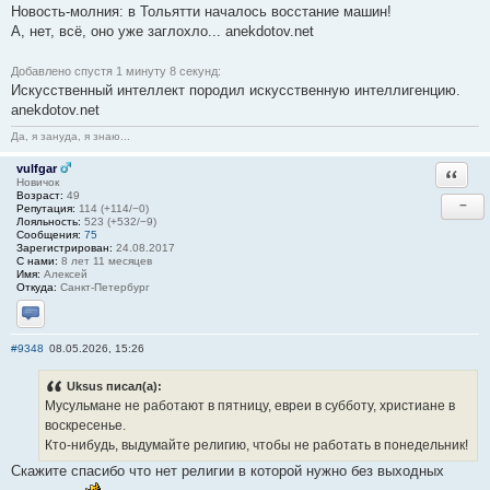
Новость-молния: в Тольятти началось восстание машин!
А, нет, всё, оно уже заглохло... anekdotov.net
Добавлено спустя 1 минуту 8 секунд:
Искусственный интеллект породил искусственную интеллигенцию.
anekdotov.net
Да, я зануда, я знаю...
vulfgar
Ответи
Новичок
Возраст:
49
−
Репутация:
114 (+114/−0)
Лояльность:
523 (+532/−9)
Сообщения:
75
Зарегистрирован:
24.08.2017
С нами:
8 лет 11 месяцев
Имя:
Алексей
Откуда:
Санкт-Петербург
Отправить личное сообщение
#9348
08.05.2026, 15:26
Uksus писал(а):
Мусульмане не работают в пятницу, евреи в субботу, христиане в
воскресенье.
Кто-нибудь, выдумайте религию, чтобы не работать в понедельник!
Скажите спасибо что нет религии в которой нужно без выходных