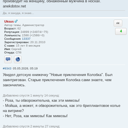
производит на женщину, обнаженный мужчина в носках.
anekdotov.net
Да, я зануда, я знаю...
Uksus
Ответи
Автор темы, Администратор
Возраст:
62
4
Репутация:
24899 (+24974/−75)
Лояльность:
1586 (+1586/−0)
Сообщения:
13337
Зарегистрирован:
20.11.2010
С нами:
15 лет 8 месяцев
Имя:
Сергей
Откуда:
СПб
Отправить личное сообщение
Сайт
#9343
05.05.2026, 05:19
Увидел детскую книжечку "Новые приключения Колобка". Был
заинтригован. Старые приключения Колобка сами знаете, чем
закончились.
Добавлено спустя 1 минуту 14 секунд:
- Роза, ты обворожительна, как эти мимозы!
- Мойша, а может, я обворожительна, как это бриллиантовое колье
на витрине?
- Нет, Роза, как мимозы! Как мимозы!
Добавлено спустя 2 минуты 27 секунд: