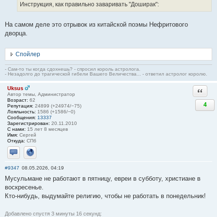
Инструкция, как правильно заваривать "Доширак":
На самом деле это отрывок из китайской поэмы Нефритового
дворца.
Спойлер
- Сам-то ты когда сдохнешь? - спросил король астролога.
- Незадолго до трагической гибели Вашего Величества... - ответил астролог королю.
Uksus
Ответи
Автор темы, Администратор
Возраст:
62
4
Репутация:
24899 (+24974/−75)
Лояльность:
1586 (+1586/−0)
Сообщения:
13337
Зарегистрирован:
20.11.2010
С нами:
15 лет 8 месяцев
Имя:
Сергей
Откуда:
СПб
Отправить личное сообщение
Сайт
#9347
08.05.2026, 04:19
Мусульмане не работают в пятницу, евреи в субботу, христиане в
воскресенье.
Кто-нибудь, выдумайте религию, чтобы не работать в понедельник!
Добавлено спустя 3 минуты 16 секунд: