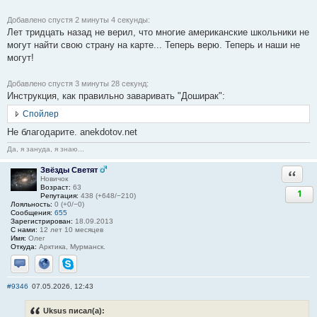
Добавлено спустя 2 минуты 4 секунды:
Лет тридцать назад не верил, что многие американские школьники не
могут найти свою страну на карте... Теперь верю. Теперь и наши не
могут!
Добавлено спустя 3 минуты 28 секунд:
Инструкция, как правильно заваривать "Доширак":
Спойлер
Не благодарите. anekdotov.net
Да, я зануда, я знаю...
Звёзды Светят
Ответи
Новичок
Возраст:
63
1
Репутация:
438 (+648/−210)
Лояльность:
0 (+0/−0)
Сообщения:
655
Зарегистрирован:
18.09.2013
С нами:
12 лет 10 месяцев
Имя:
Олег
Откуда:
Арктика, Мурманск.
Отправить личное сообщение
Сайт
Skype
#9346
07.05.2026, 12:43
Uksus писал(а):