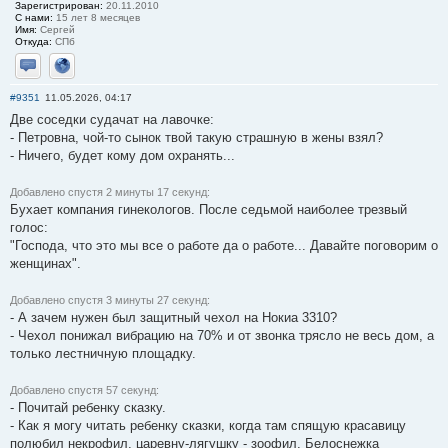
Зарегистрирован:
20.11.2010
С нами:
15 лет 8 месяцев
Имя:
Сергей
Откуда:
СПб
Отправить личное сообщение
Сайт
#9351
11.05.2026, 04:17
Две соседки судачат на лавочке:
- Петровна, чой-то сынок твой такую страшную в жены взял?
- Ничего, будет кому дом охранять...
Добавлено спустя 2 минуты 17 секунд:
Бухает компания гинекологов. После седьмой наиболее трезвый
голос:
"Господа, что это мы все о работе да о работе... Давайте поговорим о
женщинах".
Добавлено спустя 3 минуты 27 секунд:
- А зачем нужен был защитный чехол на Нокиа 3310?
- Чехол понижал вибрацию на 70% и от звонка трясло не весь дом, а
только лестничную площадку.
Добавлено спустя 57 секунд:
- Почитай ребенку сказку.
- Как я могу читать ребенку сказки, когда там спящую красавицу
полюбил некрофил, царевну-лягушку - зоофил, Белоснежка