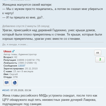
Женщина жалуется своей матери:
— Мы с мужем просто поцапались, а потом он сказал мне убираться
к черту!
— И ты пришла ко мне, да?..
Добавлено спустя 2 минуты 18 секунд:
Ураган, прнесшийся над деревней Гадюкино, унес крыши домов,
который были плохо прикреплены к стенам. Те крыши, которые были
хорошо прикреплены, ураган унес вместе со стенами.
Да, я зануда, я знаю...
Uksus
Ответи
Автор темы, Администратор
Возраст:
62
2
Репутация:
24899 (+24974/−75)
Лояльность:
1586 (+1586/−0)
Сообщения:
13337
Зарегистрирован:
20.11.2010
С нами:
15 лет 8 месяцев
Имя:
Сергей
Откуда:
СПб
Отправить личное сообщение
Сайт
#9345
07.05.2026, 03:34
Жена главы российского МИДа устроила скандал, после того как
ЦРУ обнаружило ещё пять неизвестных ранее дочерей Лаврова,
подпадающих под санкции.