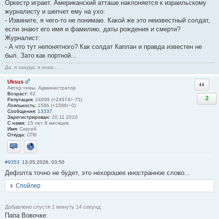
Оркестр играет. Американский атташе наклоняется к израильскому
журналисту и шепчет ему на ухо:
- Извините, я чего-то не понимаю. Какой же это неизвестный солдат,
если знают его имя и фамилию, даты рождения и смерти?
Журналист:
- А что тут непонятного? Как солдат Каплан и правда известен не
был. Зато как портной...
Да, я зануда, я знаю...
Uksus
Ответи
Автор темы, Администратор
Возраст:
62
2
Репутация:
24899 (+24974/−75)
Лояльность:
1586 (+1586/−0)
Сообщения:
13337
Зарегистрирован:
20.11.2010
С нами:
15 лет 8 месяцев
Имя:
Сергей
Откуда:
СПб
Отправить личное сообщение
Сайт
#9353
13.05.2026, 03:50
Дефолта точно не будет, это нехорошее иностранное слово...
Спойлер
Добавлено спустя 1 минуту 14 секунд:
Папа Вовочке: