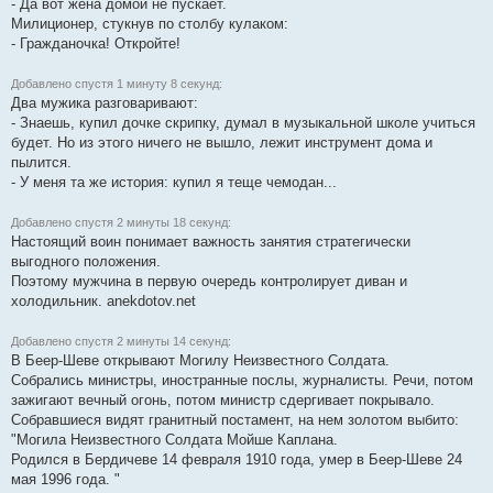
- Да вот жена домой не пускает.
Милиционер, стукнув по столбу кулаком:
- Гражданочка! Откройте!
Добавлено спустя 1 минуту 8 секунд:
Два мужика разговаривают:
- Знаешь, купил дочке скрипку, думал в музыкальной школе учиться
будет. Но из этого ничего не вышло, лежит инструмент дома и
пылится.
- У меня та же история: купил я теще чемодан...
Добавлено спустя 2 минуты 18 секунд:
Настоящий воин понимает важность занятия стратегически
выгодного положения.
Поэтому мужчина в первую очередь контролирует диван и
холодильник. anekdotov.net
Добавлено спустя 2 минуты 14 секунд:
В Беер-Шеве открывают Могилу Неизвестного Солдата.
Собрались министры, иностранные послы, журналисты. Речи, потом
зажигают вечный огонь, потом министр сдергивает покрывало.
Собравшиеся видят гранитный постамент, на нем золотом выбито:
"Могила Неизвестного Солдата Мойше Каплана.
Родился в Бердичеве 14 февраля 1910 года, умер в Беер-Шеве 24
мая 1996 года. "