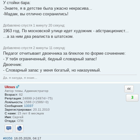
У стойки бара:
-Знаете, я в детстве была ужасно некрасива...
-Мадам, вы отлично сохранились!
Добавлено спустя 1 минуту 20 секунд:
1963 год. По московской улице идет художник - абстракционист...
...а за ним два реалиста в штатском.
Добавлено спустя 2 минуты 11 секунд:
Педагог отчитывает двоечника за блеклое по форме сочинение:
- У тебя ограниченный, бедный словарный запас!
Двоечник:
- Словарный запас у меня богатый, но наказуемый.
Да, я зануда, я знаю...
Uksus
Ответи
Автор темы, Администратор
Возраст:
62
3
Репутация:
24899 (+24974/−75)
Лояльность:
1586 (+1586/−0)
Сообщения:
13337
Зарегистрирован:
20.11.2010
С нами:
15 лет 8 месяцев
Имя:
Сергей
Откуда:
СПб
Отправить личное сообщение
Сайт
#9356
16.05.2026, 04:17