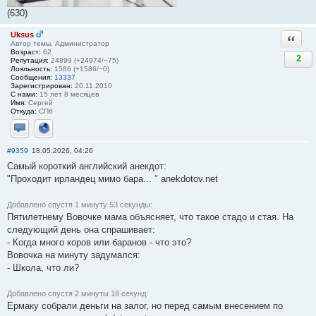
(630)
Uksus
Ответи
Автор темы, Администратор
Возраст:
62
2
Репутация:
24899 (+24974/−75)
Лояльность:
1586 (+1586/−0)
Сообщения:
13337
Зарегистрирован:
20.11.2010
С нами:
15 лет 8 месяцев
Имя:
Сергей
Откуда:
СПб
Отправить личное сообщение
Сайт
#9359
18.05.2026, 04:26
Самый короткий английский анекдот:
"Проходит ирландец мимо бара... " anekdotov.net
Добавлено спустя 1 минуту 53 секунды:
Пятилетнему Вовочке мама объясняет, что такое стадо и стая. На
следующий день она спрашивает:
- Когда много коров или баранов - что это?
Вовочка на минуту задумался:
- Школа, что ли?
Добавлено спустя 2 минуты 18 секунд:
Ермаку собрали деньги на залог, но перед самым внесением по