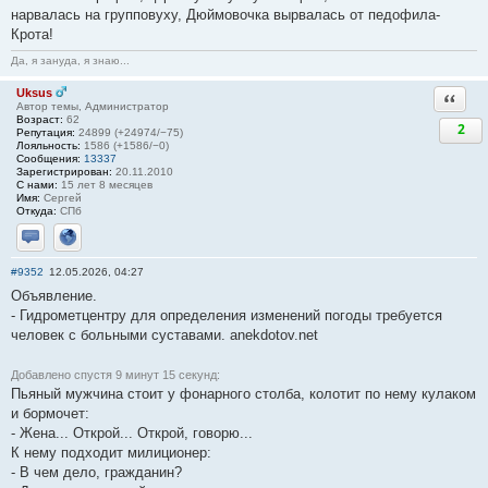
нарвалась на групповуху, Дюймовочка вырвалась от педофила-
Крота!
Да, я зануда, я знаю...
Uksus
Ответи
Автор темы, Администратор
Возраст:
62
2
Репутация:
24899 (+24974/−75)
Лояльность:
1586 (+1586/−0)
Сообщения:
13337
Зарегистрирован:
20.11.2010
С нами:
15 лет 8 месяцев
Имя:
Сергей
Откуда:
СПб
Отправить личное сообщение
Сайт
#9352
12.05.2026, 04:27
Объявление.
- Гидрометцентру для определения изменений погоды требуется
человек с больными суставами. anekdotov.net
Добавлено спустя 9 минут 15 секунд:
Пьяный мужчина стоит у фонарного столба, колотит по нему кулаком
и бормочет:
- Жена... Открой... Открой, говорю...
К нему подходит милиционер:
- В чем дело, гражданин?