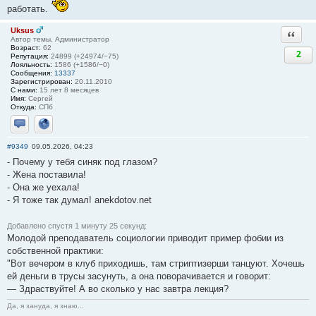
работать.
Uksus
Ответи
Автор темы, Администратор
Возраст:
62
2
Репутация:
24899 (+24974/−75)
Лояльность:
1586 (+1586/−0)
Сообщения:
13337
Зарегистрирован:
20.11.2010
С нами:
15 лет 8 месяцев
Имя:
Сергей
Откуда:
СПб
Отправить личное сообщение
Сайт
#9349
09.05.2026, 04:23
- Почему у тебя синяк под глазом?
- Жена поставила!
- Она же уехала!
- Я тоже так думал! anekdotov.net
Добавлено спустя 1 минуту 25 секунд:
Молодой преподаватель социологии приводит пример фобии из
собственной практики:
"Вот вечером в клуб приходишь, там стриптизерши танцуют. Хочешь
ей деньги в трусы засунуть, а она поворачивается и говорит:
— Здраствуйте! А во сколько у нас завтра лекция?
Да, я зануда, я знаю...