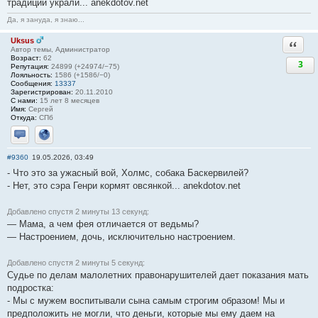
традиции украли... anekdotov.net
Да, я зануда, я знаю...
Uksus
Ответи
Автор темы, Администратор
Возраст:
62
3
Репутация:
24899 (+24974/−75)
Лояльность:
1586 (+1586/−0)
Сообщения:
13337
Зарегистрирован:
20.11.2010
С нами:
15 лет 8 месяцев
Имя:
Сергей
Откуда:
СПб
Отправить личное сообщение
Сайт
#9360
19.05.2026, 03:49
- Что это за ужасный вой, Холмс, собака Баскервилей?
- Нет, это сэра Генри кормят овсянкой... anekdotov.net
Добавлено спустя 2 минуты 13 секунд:
— Мама, а чем фея отличается от ведьмы?
— Настроением, дочь, исключительно настроением.
Добавлено спустя 2 минуты 5 секунд:
Судье по делам малолетних правонарушителей дает показания мать
подростка:
- Мы с мужем воспитывали сына самым строгим образом! Мы и
предположить не могли, что деньги, которые мы ему даем на