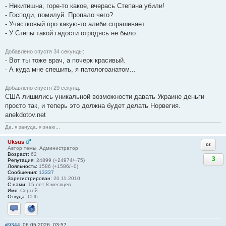
- Никитишна, горе-то какое, вчерась Степана убили!
- Господи, помилуй. Пропало чего?
- Участковый про какую-то алиби спрашивает.
- У Степы такой гадости отродясь не было.
Добавлено спустя 34 секунды:
- Вот ты тоже врач, а почерк красивый.
- А куда мне спешить, я патологоанатом...
Добавлено спустя 29 секунд:
США лишились уникальной возможности давать Украине деньги
просто так, и теперь это должна будет делать Норвегия.
anekdotov.net
Да, я зануда, я знаю...
Uksus
Ответи
Автор темы, Администратор
Возраст:
62
3
Репутация:
24899 (+24974/−75)
Лояльность:
1586 (+1586/−0)
Сообщения:
13337
Зарегистрирован:
20.11.2010
С нами:
15 лет 8 месяцев
Имя:
Сергей
Откуда:
СПб
Отправить личное сообщение
Сайт
#9344
06.05.2026, 03:57