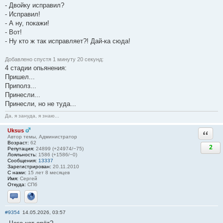
- Двойку исправил?
- Исправил!
- А ну, покажи!
- Вот!
- Ну кто ж так исправляет?! Дай-ка сюда!
Добавлено спустя 1 минуту 20 секунд:
4 стадии опьянения:
Пришел...
Приполз...
Принесли...
Принесли, но не туда...
Да, я зануда, я знаю...
Uksus
Ответи
Автор темы, Администратор
Возраст:
62
2
Репутация:
24899 (+24974/−75)
Лояльность:
1586 (+1586/−0)
Сообщения:
13337
Зарегистрирован:
20.11.2010
С нами:
15 лет 8 месяцев
Имя:
Сергей
Откуда:
СПб
Отправить личное сообщение
Сайт
#9354
14.05.2026, 03:57