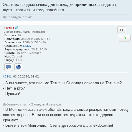
Эта тема предназначена для выкладки
приличных
анекдотов,
шуток, картинок и тому подобного.
Да, я зануда, я знаю...
Uksus
Ответи
Автор темы, Администратор
Возраст:
62
3
Репутация:
24899 (+24974/−75)
Лояльность:
1586 (+1586/−0)
Сообщения:
13337
Зарегистрирован:
20.11.2010
С нами:
15 лет 8 месяцев
Имя:
Сергей
Откуда:
СПб
Отправить личное сообщение
Сайт
#9341
03.05.2026, 03:02
- А вы знаете, что письмо Татьяны Онегину написала не Татьяна?
- Нет, а кто?
- Пушкин!
Добавлено спустя 2 минуты 4 секунды:
- В Монголии есть такой обычай: когда в семье рождается сын - отец
сажает дерево. Если сын вырастает дураком - то это дерево
срубают. ..
- Был я в той Монголии... Степь до горизонта... anekdotov.net