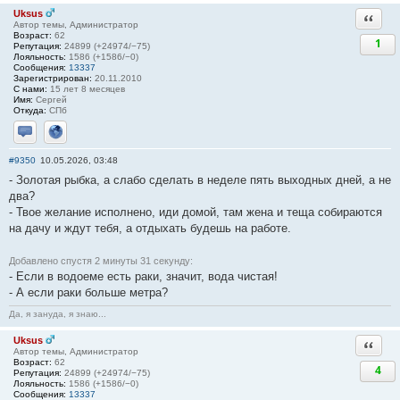
Uksus
Ответи
Автор темы, Администратор
Возраст:
62
1
Репутация:
24899 (+24974/−75)
Лояльность:
1586 (+1586/−0)
Сообщения:
13337
Зарегистрирован:
20.11.2010
С нами:
15 лет 8 месяцев
Имя:
Сергей
Откуда:
СПб
Отправить личное сообщение
Сайт
#9350
10.05.2026, 03:48
- Золотая рыбка, а слабо сделать в неделе пять выходных дней, а не
два?
- Твое желание исполнено, иди домой, там жена и теща собираются
на дачу и ждут тебя, а отдыхать будешь на работе.
Добавлено спустя 2 минуты 31 секунду:
- Если в водоеме есть раки, значит, вода чистая!
- А если раки больше метра?
Да, я зануда, я знаю...
Uksus
Ответи
Автор темы, Администратор
Возраст:
62
4
Репутация:
24899 (+24974/−75)
Лояльность:
1586 (+1586/−0)
Сообщения:
13337