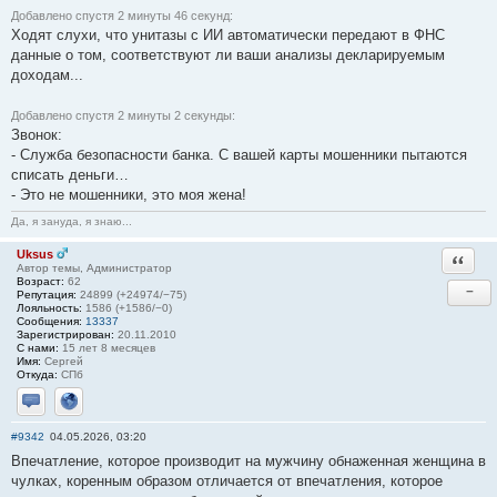
Добавлено спустя 2 минуты 46 секунд:
Ходят слухи, что унитазы с ИИ автоматически передают в ФНС
данные о том, соответствуют ли ваши анализы декларируемым
доходам...
Добавлено спустя 2 минуты 2 секунды:
Звонок:
- Служба безопасности банка. С вашей карты мошенники пытаются
списать деньги…
- Это не мошенники, это моя жена!
Да, я зануда, я знаю...
Uksus
Ответи
Автор темы, Администратор
Возраст:
62
−
Репутация:
24899 (+24974/−75)
Лояльность:
1586 (+1586/−0)
Сообщения:
13337
Зарегистрирован:
20.11.2010
С нами:
15 лет 8 месяцев
Имя:
Сергей
Откуда:
СПб
Отправить личное сообщение
Сайт
#9342
04.05.2026, 03:20
Впечатление, которое производит на мужчину обнаженная женщина в
чулках, коренным образом отличается от впечатления, которое