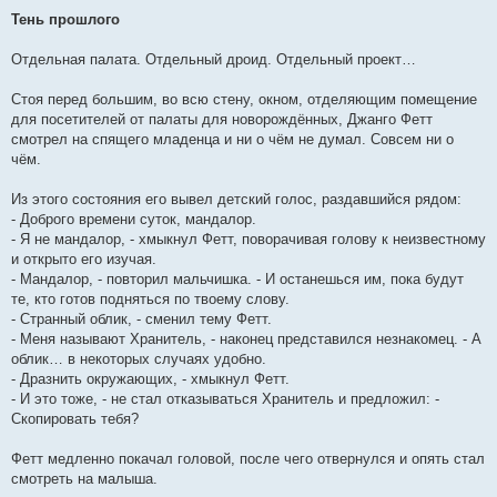
Тень прошлого
Отдельная палата. Отдельный дроид. Отдельный проект…
Стоя перед большим, во всю стену, окном, отделяющим помещение
для посетителей от палаты для новорождённых, Джанго Фетт
смотрел на спящего младенца и ни о чём не думал. Совсем ни о
чём.
Из этого состояния его вывел детский голос, раздавшийся рядом:
- Доброго времени суток, мандалор.
- Я не мандалор, - хмыкнул Фетт, поворачивая голову к неизвестному
и открыто его изучая.
- Мандалор, - повторил мальчишка. - И останешься им, пока будут
те, кто готов подняться по твоему слову.
- Странный облик, - сменил тему Фетт.
- Меня называют Хранитель, - наконец представился незнакомец. - А
облик… в некоторых случаях удобно.
- Дразнить окружающих, - хмыкнул Фетт.
- И это тоже, - не стал отказываться Хранитель и предложил: -
Скопировать тебя?
Фетт медленно покачал головой, после чего отвернулся и опять стал
смотреть на малыша.