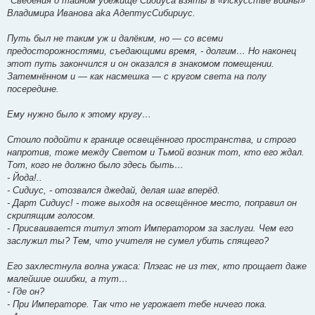
*Сведения о тайном убежище Сидиуса взяты в «Искусстве войны»
Владимира Иванова aka АдептусСибириус.
Путь был не таким уж и далёким, но — со всеми
предосторожностями, съедающими время, - долгим… Но наконец
этот путь закончился и он оказался в знакомом помещении.
Затемнённом и — как насмешка — с кругом света на полу
посередине.
Ему нужно было к этому кругу…
Стоило подойти к границе освещённого пространства, и строго
напротив, тоже между Светом и Тьмой возник тот, кто его ждал.
Тот, кого не должно было здесь быть…
- Йода!..
- Сидиус, - отозвался джедай, делая шаг вперёд.
- Дарт Сидиус! - тоже выходя на освещённое место, поправил он
скрипящим голосом.
- Присваивается титул этот Императором за заслуги. Чем его
заслужил ты? Тем, что учителя не сумел убить спящего?
Его захлестнула волна ужаса: Плэгас не из тех, кто прощает даже
малейшие ошибки, а тут…
- Где он?
- При Императоре. Так что не угрожает тебе ничего пока.