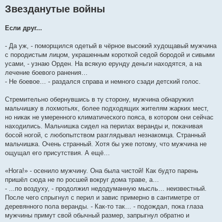
Звезданутые войны
Если друг...
- Да уж, - поморщился одетый в чёрное высокий худощавый мужчина
с породистым лицом, украшенным короткой седой бородой и сивыми
усами, - узнаю Орден. На всякую ерунду деньги находятся, а на
лечение боевого ранения…
- Не боевое… - раздался справа и немного сзади детский голос.
Стремительно обернувшись в ту сторону, мужчина обнаружил
мальчишку в лохмотьях, более подходящих жителям жарких мест,
но никак не умеренного климатического пояса, в котором они сейчас
находились. Мальчишка сидел на перилах веранды и, покачивая
босой ногой, с любопытством разглядывал незнакомца. Странный
мальчишка. Очень странный. Хотя бы уже потому, что мужчина не
ощущал его присутствия. А ещё…
«Нога!» - осенило мужчину. Она была чистой! Как будто парень
пришёл сюда не по росшей вокруг дома траве, а…
- ...по воздуху, - продолжил недодуманную мысль… неизвестный.
После чего спрыгнул с перил и завис примерно в сантиметре от
деревянного пола веранды. - Как-то так… - подождал, пока глаза
мужчины примут свой обычный размер, запрыгнул обратно и