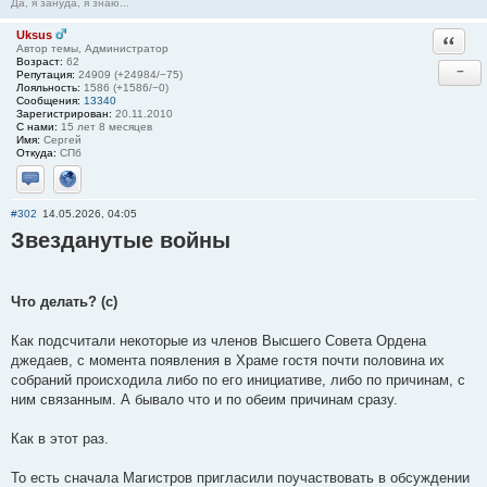
Да, я зануда, я знаю...
Uksus
Ответи
Автор темы, Администратор
Возраст:
62
−
Репутация:
24909 (+24984/−75)
Лояльность:
1586 (+1586/−0)
Сообщения:
13340
Зарегистрирован:
20.11.2010
С нами:
15 лет 8 месяцев
Имя:
Сергей
Откуда:
СПб
Отправить личное сообщение
Сайт
#302
14.05.2026, 04:05
Звезданутые войны
Что делать? (с)
Как подсчитали некоторые из членов Высшего Совета Ордена
джедаев, с момента появления в Храме гостя почти половина их
собраний происходила либо по его инициативе, либо по причинам, с
ним связанным. А бывало что и по обеим причинам сразу.
Как в этот раз.
То есть сначала Магистров пригласили поучаствовать в обсуждении