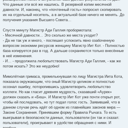
Что данные эти всё же нашлись. В резервной копии месячной
давности. И, наконец, что «почтенный гость» попросил скопировать
их на отдельный носитель, а в актуальной базе ничего не менять. До
получения указания Высшего Совета…
Спустя минуту Магистр Ади Галлия пробормотала:
- Месячной давности… Это сколько же места уходит?
- Да не так уж и много, - поспешил успокоить явно озабоченную
вопросом экономии ресурсов женщину Магистр Иит Кот. - Полностью
база копируется раз в год. А дальше сохраняются только внесённые
в неё изменения.
- И… - продолжила любопытствовать Магистр Ади Галлия, - как же
потом искать? Это же неудобно!
Мимолётная гримаса, промелькнувшая по лицу Магистра Иита Кота,
показала окружающим, что оный Магистр целиком и полностью
осознал ошибку, поторопившись удовлетворить любопытство
коллеги. Но как гласит древняя мудрость, сказавший «Аурек»
должен сказать и «Беш». И Магистр Иит Кот уже почти открыл рот,
чтобы ей последовать, но тут подал голос гость. Заявивший, что в
данном случае речь идёт об одном из главнейших законов мира —
Законе Сохранения. Принявшем форму Правила Рычага. То есть
выигрывая в безопасности данных, пользователи (он так и сказал:
пользователи), проигрывают в удобстве обращения с ними. И
вообще…