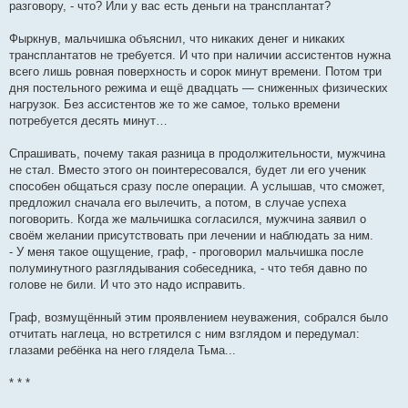
разговору, - что? Или у вас есть деньги на трансплантат?
Фыркнув, мальчишка объяснил, что никаких денег и никаких
трансплантатов не требуется. И что при наличии ассистентов нужна
всего лишь ровная поверхность и сорок минут времени. Потом три
дня постельного режима и ещё двадцать — сниженных физических
нагрузок. Без ассистентов же то же самое, только времени
потребуется десять минут…
Спрашивать, почему такая разница в продолжительности, мужчина
не стал. Вместо этого он поинтересовался, будет ли его ученик
способен общаться сразу после операции. А услышав, что сможет,
предложил сначала его вылечить, а потом, в случае успеха
поговорить. Когда же мальчишка согласился, мужчина заявил о
своём желании присутствовать при лечении и наблюдать за ним.
- У меня такое ощущение, граф, - проговорил мальчишка после
полуминутного разглядывания собеседника, - что тебя давно по
голове не били. И что это надо исправить.
Граф, возмущённый этим проявлением неуважения, собрался было
отчитать наглеца, но встретился с ним взглядом и передумал:
глазами ребёнка на него глядела Тьма...
* * *