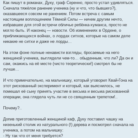
Как пишут в романах, Дуку, граф Серенно, просто устал удивляться.
Сначала тяжёлое ранение ученика (ну и что, что бывшего?),
оказавшееся совсем не ранением. Потом встреча с самым
настоящим воплощением Тёмной Силы — ничем другим нечто,
избравшее для этой встречи обличье ребёнка-хуманса, просто не
могло быть. И наконец — новости. Об изменениях в Ордене, о
приближающихся войнах, о лордах ситхов, которые на самом деле
никакие не ситхи и даже не лорды…
На этом фоне полные ненависти взгляды, бросаемые на него
женщиной ученика, выглядели чем-то… обыденным, что ли? Да он и
сам, окажись на её месте (чисто теоретически!) смотрел бы не
лучше…
И что примечательно, на мальчишку, который уговорил Квай-Гона на
этот рискованный эксперимент и который, как выяснилось, не
помешал её сыну принять участие в весьма и весьма рискованной
операции, она глядела чуть ли не со священным трепетом!..
Почему?..
Допив приготовленный женщиной каф, Дуку поставил чашку на
низенький столик из натурального (!) дерева и посмотрел сначала на
ученика, а потом на мальчишку:
- Ну так что от меня требуется?