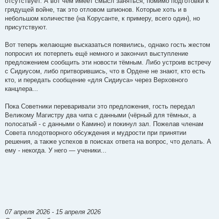
отсутствует. А вот чем имеет смысл заняться, помимо подготовки к
грядущей войне, так это отловом шпионов. Которые хоть и в
небольшом количестве (на Корусанте, к примеру, всего один), но
присутствуют.
Вот теперь желающие высказаться появились, однако гость жестом
попросил их потерпеть ещё немного и закончил выступление
предложением сообщить эти новости тёмным. Либо устроив встречу
с Сидиусом, либо притворившись, что в Ордене не знают, кто есть
кто, и передать сообщение «для Сидиуса» через Верховного
канцлера...
Пока Советники переваривали это предложения, гость передал
Великому Магистру два чипа с данными (чёрный для тёмных, а
полосатый - с данными о Камино) и покинул зал. Пожелав членам
Совета плодотворного обсуждения и мудрости при принятии
решения, а также успехов в поисках ответа на вопрос, что делать. А
ему - некогда. У него — ученики...
07 апреля 2026 - 15 апреля 2026