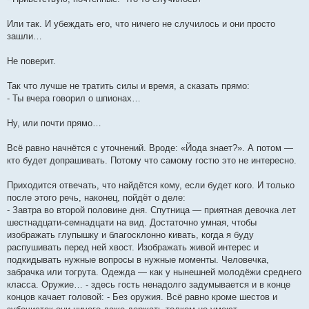
Или так. И убеждать его, что ничего не случилось и они просто
зашли…
Не поверит.
Так что лучше не тратить силы и время, а сказать прямо:
- Ты вчера говорил о шпионах…
Ну, или почти прямо…
Всё равно начнётся с уточнений. Вроде: «Йода знает?». А потом —
кто будет допрашивать. Потому что самому гостю это не интересно.
Приходится отвечать, что найдётся кому, если будет кого. И только
после этого речь, наконец, пойдёт о деле:
- Завтра во второй половине дня. Спутница — приятная девочка лет
шестнадцати-семнадцати на вид. Достаточно умная, чтобы
изображать глупышку и благосклонно кивать, когда я буду
распушивать перед ней хвост. Изображать живой интерес и
подкидывать нужные вопросы в нужные моменты. Человечка,
забрачка или тогрута. Одежда — как у нынешней молодёжи среднего
класса. Оружие… - здесь гость ненадолго задумывается и в конце
концов качает головой: - Без оружия. Всё равно кроме шестов и