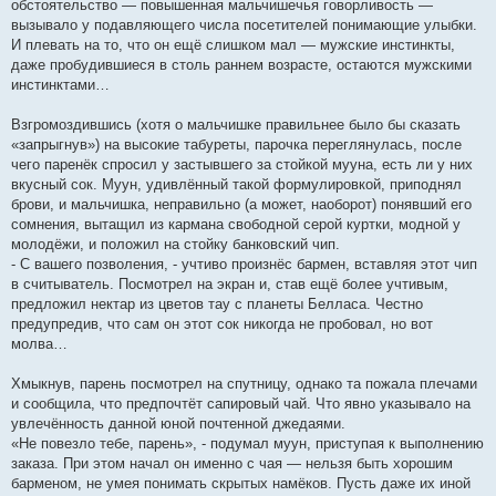
обстоятельство — повышенная мальчишечья говорливость —
вызывало у подавляющего числа посетителей понимающие улыбки.
И плевать на то, что он ещё слишком мал — мужские инстинкты,
даже пробудившиеся в столь раннем возрасте, остаются мужскими
инстинктами…
Взгромоздившись (хотя о мальчишке правильнее было бы сказать
«запрыгнув») на высокие табуреты, парочка переглянулась, после
чего паренёк спросил у застывшего за стойкой мууна, есть ли у них
вкусный сок. Муун, удивлённый такой формулировкой, приподнял
брови, и мальчишка, неправильно (а может, наоборот) понявший его
сомнения, вытащил из кармана свободной серой куртки, модной у
молодёжи, и положил на стойку банковский чип.
- С вашего позволения, - учтиво произнёс бармен, вставляя этот чип
в считыватель. Посмотрел на экран и, став ещё более учтивым,
предложил нектар из цветов тау с планеты Белласа. Честно
предупредив, что сам он этот сок никогда не пробовал, но вот
молва…
Хмыкнув, парень посмотрел на спутницу, однако та пожала плечами
и сообщила, что предпочтёт сапировый чай. Что явно указывало на
увлечённость данной юной почтенной джедаями.
«Не повезло тебе, парень», - подумал муун, приступая к выполнению
заказа. При этом начал он именно с чая — нельзя быть хорошим
барменом, не умея понимать скрытых намёков. Пусть даже их иной