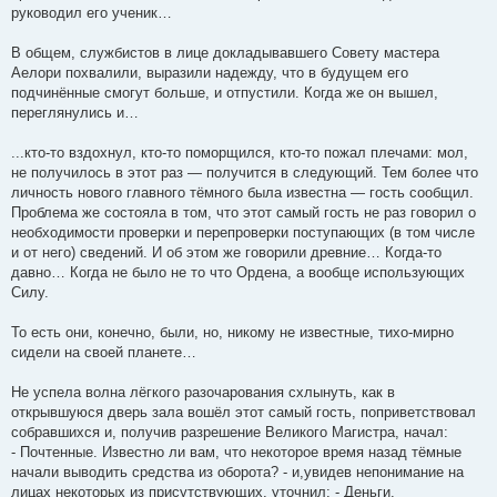
руководил его ученик…
В общем, службистов в лице докладывавшего Совету мастера
Аелори похвалили, выразили надежду, что в будущем его
подчинённые смогут больше, и отпустили. Когда же он вышел,
переглянулись и…
...кто-то вздохнул, кто-то поморщился, кто-то пожал плечами: мол,
не получилось в этот раз — получится в следующий. Тем более что
личность нового главного тёмного была известна — гость сообщил.
Проблема же состояла в том, что этот самый гость не раз говорил о
необходимости проверки и перепроверки поступающих (в том числе
и от него) сведений. И об этом же говорили древние… Когда-то
давно… Когда не было не то что Ордена, а вообще использующих
Силу.
То есть они, конечно, были, но, никому не известные, тихо-мирно
сидели на своей планете…
Не успела волна лёгкого разочарования схлынуть, как в
открывшуюся дверь зала вошёл этот самый гость, поприветствовал
собравшихся и, получив разрешение Великого Магистра, начал:
- Почтенные. Известно ли вам, что некоторое время назад тёмные
начали выводить средства из оборота? - и,увидев непонимание на
лицах некоторых из присутствующих, уточнил: - Деньги.