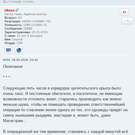
Да, я зануда, я знаю...
Uksus
Ответи
Автор темы, Администратор
Возраст:
62
−
Репутация:
24909 (+24984/−75)
Лояльность:
1586 (+1586/−0)
Сообщения:
13340
Зарегистрирован:
20.11.2010
С нами:
15 лет 8 месяцев
Имя:
Сергей
Откуда:
СПб
Отправить личное сообщение
Сайт
#306
28.05.2026, 03:43
Окончание
* * *
Следующие пять часов в коридорах целительского крыла было
очень тихо. И постоянные обитатели, и посетители, не имеющие
возможности отложить визит, старались производить как можно
меньше шума, чтобы не помешать проведению ответственнейшей
операции по спасению жизни одного из тех, кто однажды придёт на
смену нынешним рыцарям, мастерам и, может быть, даже
Магистрам...
В операционной же тем временем, становясь с каждой минутой всё