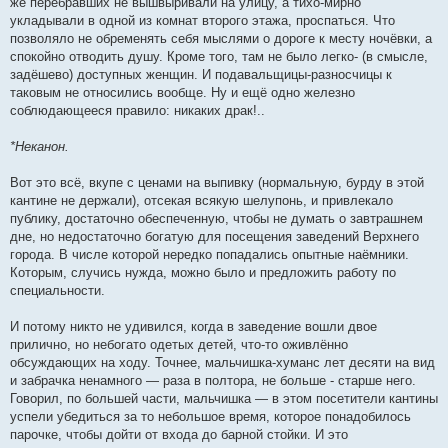
же перебравших не вышвыривали на улицу, а тихо-мирно
укладывали в одной из комнат второго этажа, проспаться. Что
позволяло не обременять себя мыслями о дороге к месту ночёвки, а
спокойно отводить душу. Кроме того, там не было легко- (в смысле,
задёшево) доступных женщин. И подавальщицы-разносчицы к
таковым не относились вообще. Ну и ещё одно железно
соблюдающееся правило: никаких драк!..
*Неканон.
Вот это всё, вкупе с ценами на выпивку (нормальную, бурду в этой
кантине не держали), отсекая всякую шелупонь, и привлекало
публику, достаточно обеспеченную, чтобы не думать о завтрашнем
дне, но недостаточно богатую для посещения заведений Верхнего
города. В числе которой нередко попадались опытные наёмники.
Которым, случись нужда, можно было и предложить работу по
специальности.
И потому никто не удивился, когда в заведение вошли двое
прилично, но небогато одетых детей, что-то оживлённо
обсуждающих на ходу. Точнее, мальчишка-хуманс лет десяти на вид
и забрачка ненамного — раза в полтора, не больше - старше него.
Говорил, по большей части, мальчишка — в этом посетители кантины
успели убедиться за то небольшое время, которое понадобилось
парочке, чтобы дойти от входа до барной стойки. И это