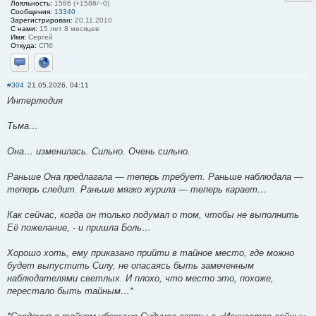
Лояльность:
1586 (+1586/−0)
Сообщения:
13340
Зарегистрирован:
20.11.2010
С нами:
15 лет 8 месяцев
Имя:
Сергей
Откуда:
СПб
Отправить личное сообщение
Сайт
#304
21.05.2026, 04:11
Интерлюдия
Тьма…
Она… изменилась. Сильно. Очень сильно.
Раньше Она предлагала — теперь требует. Раньше наблюдала —
теперь следит. Раньше мягко журила — теперь карает…
Как сейчас, когда он только подумал о том, чтобы не выполнить
Её пожелание, - и пришла Боль…
Хорошо хоть, ему приказано прийти в тайное место, где можно
будет выпустить Силу, не опасаясь быть замеченным
наблюдателями светлых. И плохо, что место это, похоже,
перестало быть тайным…*