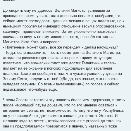
Договорить ему не удалось. Великий Магистр, успевший за
прошедшее время узнать гостя довольно неплохо, сообразив, что
сейчас может последовать длинная лекция о вещах полезных, но к
нынешним проблемам имеющих отношение весьма опосредованное,
кашлянул, привлекая внимание. Затем укоризненно посмотрел
сначала на ничуть не смутившегося гостя, перевёл взгляд на
Магистра Иита Кота и вопросил:
- Почтенные, может быть, всё же перейдём к делам насущным?
- Тогда, если позволите, - гость посмотрел на Великого Магистра,
дождался разрешающего кивка и огорошил присутствующих
известием, что вражеский флот уже достиг Галактики и теперь
ползает на её окраине в поисках подходящей для заселения
планеты. Также он сообщил о том, что чужаки успели сунуться на
Зонаму-Секот, получить от неё («Да-да, почтенные, эта планета
обладает разумом. Со всеми вытекающими») по голове и сейчас
подыскивают что-нибудь ещё…
Члены Совета встретили эту новость более чем сдержанно, и гость
после небольшой паузы добавил, что по его мнению соваться к
интервентам сейчас нет возможности. Потому что ни у Республики,
ни у её соседей нет даже самого завалящего флота. Это раз. И
желание куда-то лететь, чтобы разобраться с угрозой до того, как
она из предполагаемой превратится в явную, у названных тоже