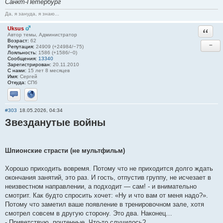
Санкт-Петербург
Да, я зануда, я знаю...
Uksus
Ответи
Автор темы, Администратор
Возраст:
62
−
Репутация:
24909 (+24984/−75)
Лояльность:
1586 (+1586/−0)
Сообщения:
13340
Зарегистрирован:
20.11.2010
С нами:
15 лет 8 месяцев
Имя:
Сергей
Откуда:
СПб
Отправить личное сообщение
Сайт
#303
18.05.2026, 04:34
Звезданутые войны
Шпионские страсти (не мультфильм)
Хорошо приходить вовремя. Потому что не приходится долго ждать
окончания занятий, это раз. И гость, отпустив группу, не исчезает в
неизвестном направлении, а подходит — сам! - и внимательно
смотрит. Как будто спросить хочет: «Ну и что вам от меня надо?».
Потому что заметил ваше появление в тренировочном зале, хотя
смотрел совсем в другую сторону. Это два. Наконец…
- Приветствую, почтенные. Что-то случилось?