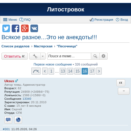
Литостровок
Меню
FAQ
Регистрация
Вход
Всякое разное...Это не анекдоты!!!
Список разделов
Мастерская
"Песочница"
Ответить
Первое новое сообщение
• 326 сообщений
1
…
13
14
15
16
17
Uksus
Ответи
Автор темы, Администратор
Возраст:
62
−
Репутация:
24909 (+24984/−75)
Лояльность:
1586 (+1586/−0)
Сообщения:
13340
Зарегистрирован:
20.11.2010
С нами:
15 лет 8 месяцев
Имя:
Сергей
Откуда:
СПб
Отправить личное сообщение
Сайт
#301
11.05.2026, 04:26