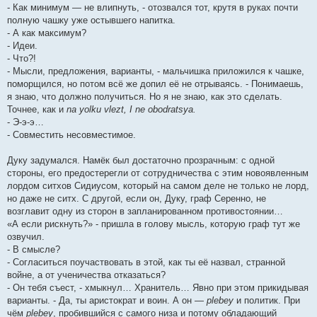
- Как минимум — не влипнуть, - отозвался тот, крутя в руках почти
полную чашку уже остывшего напитка.
- А как максимум?
- Идеи.
- Что?!
- Мысли, предложения, варианты, - мальчишка приложился к чашке,
поморщился, но потом всё же допил её не отрываясь. - Понимаешь,
я знаю, что должно получиться. Но я не знаю, как это сделать.
Точнее, как и
na yolku vlezt, I ne obodratsya.
- Э-э-э…
- Совместить несовместимое.
Дуку задумался. Намёк был достаточно прозрачным: с одной
стороны, его предостерегли от сотрудничества с этим новоявленным
лордом ситхов Сидиусом, который на самом деле не только не лорд,
но даже не ситх. С другой, если он, Дуку, граф Серенно, не
возглавит одну из сторон в запланированном противостоянии…
«А если рискнуть?» - пришла в голову мысль, которую граф тут же
озвучил.
- В смысле?
- Согласиться поучаствовать в этой, как ты её назвал, странной
войне, а от ученичества отказаться?
- Он тебя съест, - хмыкнул… Хранитель… Явно при этом прикидывая
варианты. - Да, ты аристократ и воин. А он —
plebey
и политик. При
чём
plebey
, пробившийся с самого низа и потому обладающий