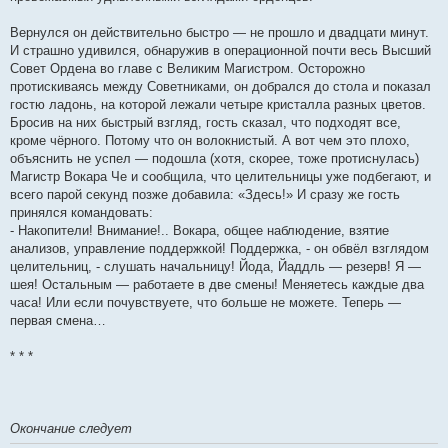
Вернулся он действительно быстро — не прошло и двадцати минут.
И страшно удивился, обнаружив в операционной почти весь Высший
Совет Ордена во главе с Великим Магистром. Осторожно
протискиваясь между Советниками, он добрался до стола и показал
гостю ладонь, на которой лежали четыре кристалла разных цветов.
Бросив на них быстрый взгляд, гость сказал, что подходят все,
кроме чёрного. Потому что он волокнистый. А вот чем это плохо,
объяснить не успел — подошла (хотя, скорее, тоже протиснулась)
Магистр Вокара Че и сообщила, что целительницы уже подбегают, и
всего парой секунд позже добавила: «Здесь!» И сразу же гость
принялся командовать:
- Накопители! Внимание!.. Вокара, общее наблюдение, взятие
анализов, управление поддержкой! Поддержка, - он обвёл взглядом
целительниц, - слушать начальницу! Йода, Йаддль — резерв! Я —
шея! Остальным — работаете в две смены! Меняетесь каждые два
часа! Или если почувствуете, что больше не можете. Теперь —
первая смена…
* * *
Окончание следует