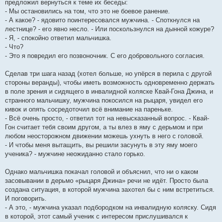
предложил вернуться к теме их беседы:
- Мы остановились на том, что это не боевое ранение.
- А какое? - ядовито поинтересовался мужчина. - Споткнулся на
лестнице? - его явно несло. - Или поскользнулся на дынной кожуре?
- Я, - спокойно ответил мальчишка.
- Что?
- Это я повредил его позвоночник. С его добровольного согласия.
Сделав три шага назад (хотел больше, но упёрся в перила с другой
стороны веранды), чтобы иметь возможность одновременно держать
в поле зрения и сидящего в инвалидной коляске Квай-Гона Джина, и
странного мальчишку, мужчина покосился на рыцаря, увидел его
кивок и опять сосредоточил всё внимание на пареньке.
- Всё очень просто, - ответил тот на невысказанный вопрос. - Квай-
Гон считает тебя своим другом, а ты влез в яму с дерьмом и при
любом неосторожном движении можешь ухнуть в него с головой.
- И чтобы меня вытащить, вы решили засунуть в эту яму моего
ученика? - мужчине неожиданно стало горько.
Однако мальчишка покачал головой и объяснил, что ни о каком
засовывании в дерьмо «рыцаря Джина» речи не идёт. Просто была
создана ситуация, в которой мужчина захотел бы с ним встретиться.
И поговорить.
- А это, - мужчина указал подбородком на инвалидную коляску. Сидя
в которой, этот самый ученик с интересом прислушивался к