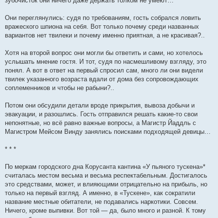
зубочисток они ничего даже держать толком не умеют…
Они переглянулись: судя по требованиям, гость собрался ловить
вражеского шпиона на себя. Вот только почему среди названных
вариантов нет твилеки и почему именно приятная, а не красивая?..
Хотя на второй вопрос они могли бы ответить и сами, но хотелось
услышать мнение гостя. И тот, судя по насмешливому взгляду, это
понял. А вот в ответ на первый спросил сам, много ли они видели
твилек указанного возраста вдали от дома без сопровождающих
соплеменников и чтобы не рабыни?..
Потом они обсудили детали вроде прикрытия, вывоза добычи и
эвакуации, и разошлись. Гость отправился решать какие-то свои
непонятные, но всё равно важные вопросы, а Магистр Йаддль с
Магистром Мейсом Винду занялись поисками подходящей девицы…
* * *
По меркам городского дна Корусанта кантина «У пьяного тускена»*
считалась местом весьма и весьма респектабельным. Достигалось
это средствами, может, и влияющими отрицательно на прибыль, но
только на первый взгляд. А именно, в «Тускене», как сократили
название местные обитатели, не подавались наркотики. Совсем.
Ничего, кроме выпивки. Вот той — да, было много и разной. К тому