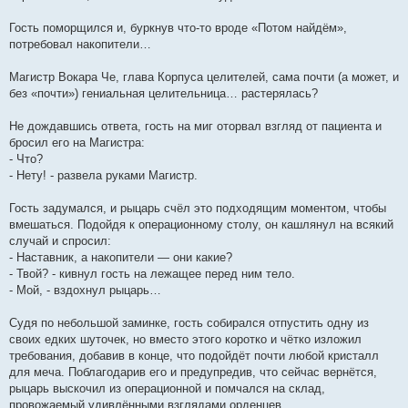
Гость поморщился и, буркнув что-то вроде «Потом найдём»,
потребовал накопители…
Магистр Вокара Че, глава Корпуса целителей, сама почти (а может, и
без «почти») гениальная целительница… растерялась?
Не дождавшись ответа, гость на миг оторвал взгляд от пациента и
бросил его на Магистра:
- Что?
- Нету! - развела руками Магистр.
Гость задумался, и рыцарь счёл это подходящим моментом, чтобы
вмешаться. Подойдя к операционному столу, он кашлянул на всякий
случай и спросил:
- Наставник, а накопители — они какие?
- Твой? - кивнул гость на лежащее перед ним тело.
- Мой, - вздохнул рыцарь…
Судя по небольшой заминке, гость собирался отпустить одну из
своих едких шуточек, но вместо этого коротко и чётко изложил
требования, добавив в конце, что подойдёт почти любой кристалл
для меча. Поблагодарив его и предупредив, что сейчас вернётся,
рыцарь выскочил из операционной и помчался на склад,
провожаемый удивлёнными взглядами орденцев.