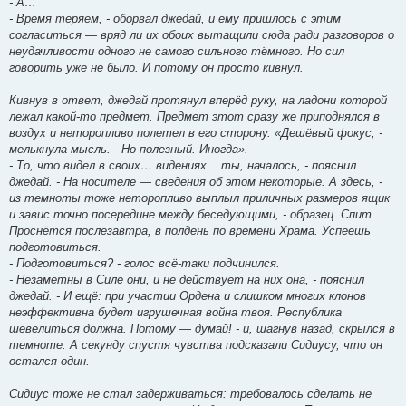
- А…
- Время теряем, - оборвал джедай, и ему пришлось с этим
согласиться — вряд ли их обоих вытащили сюда ради разговоров о
неудачливости одного не самого сильного тёмного. Но сил
говорить уже не было. И потому он просто кивнул.
Кивнув в ответ, джедай протянул вперёд руку, на ладони которой
лежал какой-то предмет. Предмет этот сразу же приподнялся в
воздух и неторопливо полетел в его сторону. «Дешёвый фокус, -
мелькнула мысль. - Но полезный. Иногда».
- То, что видел в своих… видениях... ты, началось, - пояснил
джедай. - На носителе — сведения об этом некоторые. А здесь, -
из темноты тоже неторопливо выплыл приличных размеров ящик
и завис точно посередине между беседующими, - образец. Спит.
Проснётся послезавтра, в полдень по времени Храма. Успеешь
подготовиться.
- Подготовиться? - голос всё-таки подчинился.
- Незаметны в Силе они, и не действует на них она, - пояснил
джедай. - И ещё: при участии Ордена и слишком многих клонов
неэффективна будет игрушечная война твоя. Республика
шевелиться должна. Потому — думай! - и, шагнув назад, скрылся в
темноте. А секунду спустя чувства подсказали Сидиусу, что он
остался один.
Сидиус тоже не стал задерживаться: требовалось сделать не