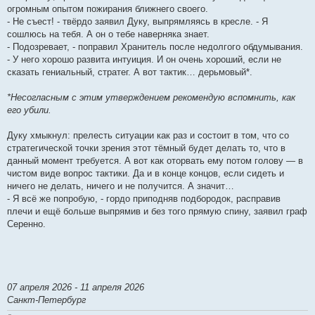
огромным опытом пожирания ближнего своего.
- Не съест! - твёрдо заявил Дуку, выпрямляясь в кресле. - Я
сошлюсь на тебя. А он о тебе наверняка знает.
- Подозревает, - поправил Хранитель после недолгого обдумывания.
- У него хорошо развита интуиция. И он очень хороший, если не
сказать гениальный, стратег. А вот тактик… дерьмовый*.
*Несогласным с этим утверждением рекомендую вспомнить, как
его убили.
Дуку хмыкнул: прелесть ситуации как раз и состоит в том, что со
стратегической точки зрения этот тёмный будет делать то, что в
данный момент требуется. А вот как оторвать ему потом голову — в
чистом виде вопрос тактики. Да и в конце концов, если сидеть и
ничего не делать, ничего и не получится. А значит…
- Я всё же попробую, - гордо приподняв подбородок, расправив
плечи и ещё больше выпрямив и без того прямую спину, заявил граф
Серенно.
07 апреля 2026 - 11 апреля 2026
Санкт-Петербург