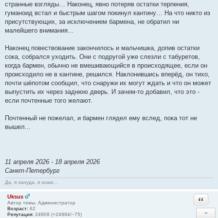
странные взгляды… Наконец, явно потеряв остатки терпения,
гуманоид встал и быстрым шагом покинул кантину… На что никто из
присутствующих, за исключением бармена, не обратил ни
малейшего внимания...
Наконец повествование закончилось и мальчишка, допив остатки
сока, собрался уходить. Они с подругой уже слезли с табуретов,
когда бармен, обычно не вмешивающийся в происходящее, если он
происходило не в кантине, решился. Наклонившись вперёд, он тихо,
почти шёпотом сообщил, что снаружи их могут ждать и что он может
выпустить их через заднюю дверь. И зачем-то добавил, что это -
если почтенные того желают.
Почтенный не пожелал, и бармен глядел ему вслед, пока тот не
вышел...
11 апреля 2026 - 18 апреля 2026
Санкт-Петербург
Да, я зануда, я знаю...
Uksus
Ответи
Автор темы, Администратор
Возраст:
62
−
Репутация:
24909 (+24984/−75)