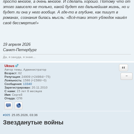
просто многое, а очень многое. И сделать хорошо. Потому что от
этого зависело не только, какой будет его дальнейшая жизнь, но и
будет ли она у него вообще. А где-то в глубине, как пишут в
романах, сознания билась мысль: «Всё-таки этот ублюдок нашёл
своё бессмертие!»
19 апреля 2026
Санкт-Петербург
Да, я зануда, я знаю...
Uksus
Ответи
Автор темы, Администратор
Возраст:
62
−
Репутация:
24909 (+24984/−75)
Лояльность:
1586 (+1586/−0)
Сообщения:
13340
Зарегистрирован:
20.11.2010
С нами:
15 лет 8 месяцев
Имя:
Сергей
Откуда:
СПб
Отправить личное сообщение
Сайт
#305
25.05.2026, 03:36
Звезданутые войны