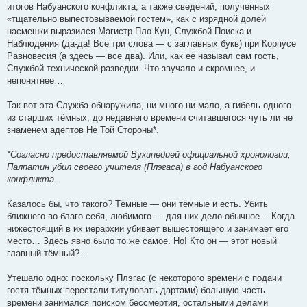
итогов Набуанского конфликта, а также сведений, полученных
«тщательно выпестовываемой гостем», как с изрядной долей
насмешки выразился Магистр Пло Кун, Службой Поиска и
Наблюдения (да-да! Все три слова — с заглавных букв) при Корпусе
Равновесия (а здесь — все два). Или, как её называл сам гость,
Службой технической разведки. Что звучало и скромнее, и
непонятнее…
Так вот эта Служба обнаружила, ни много ни мало, а гибель одного
из старших тёмных, до недавнего времени считавшегося чуть ли не
знаменем адептов Не Той Стороны*.
*Согласно предоставляемой Вукипедией официальной хронологии,
Палпатин убил своего учителя (Плэгаса) в год Набуанского
конфликта.
Казалось бы, что такого? Тёмные — они тёмные и есть. Убить
ближнего во благо себя, любимого — для них дело обычное… Когда
нижестоящий в их иерархии убивает вышестоящего и занимает его
место… Здесь явно было то же самое. Но! Кто он — этот новый
главный тёмный?..
Утешало одно: поскольку Плэгас (с некоторого времени с подачи
гостя тёмных перестали титуловать дартами) большую часть
времени занимался поиском бессмертия, остальными делами