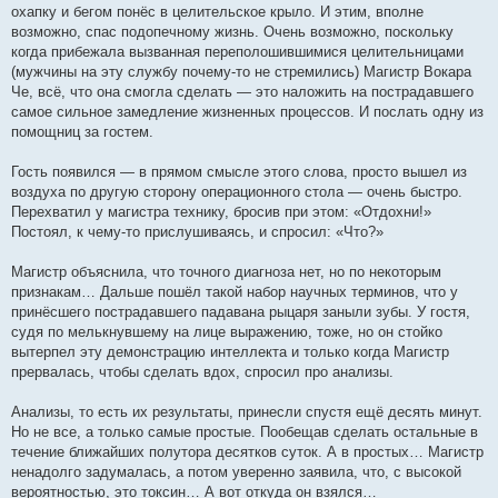
охапку и бегом понёс в целительское крыло. И этим, вполне
возможно, спас подопечному жизнь. Очень возможно, поскольку
когда прибежала вызванная переполошившимися целительницами
(мужчины на эту службу почему-то не стремились) Магистр Вокара
Че, всё, что она смогла сделать — это наложить на пострадавшего
самое сильное замедление жизненных процессов. И послать одну из
помощниц за гостем.
Гость появился — в прямом смысле этого слова, просто вышел из
воздуха по другую сторону операционного стола — очень быстро.
Перехватил у магистра технику, бросив при этом: «Отдохни!»
Постоял, к чему-то прислушиваясь, и спросил: «Что?»
Магистр объяснила, что точного диагноза нет, но по некоторым
признакам… Дальше пошёл такой набор научных терминов, что у
принёсшего пострадавшего падавана рыцаря заныли зубы. У гостя,
судя по мелькнувшему на лице выражению, тоже, но он стойко
вытерпел эту демонстрацию интеллекта и только когда Магистр
прервалась, чтобы сделать вдох, спросил про анализы.
Анализы, то есть их результаты, принесли спустя ещё десять минут.
Но не все, а только самые простые. Пообещав сделать остальные в
течение ближайших полутора десятков суток. А в простых… Магистр
ненадолго задумалась, а потом уверенно заявила, что, с высокой
вероятностью, это токсин… А вот откуда он взялся…