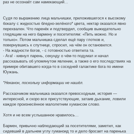
раз не осознаёт сам намекающий…
Судя по выражению лица мальчишки, приложившегося к высокому
бокалу с жидкостью бледно-зелёного* цвета, нектар оказался явно
перехвален. Что паренёк и подтвердил, сообщив выжидательно
глядящим на него бармену и посетителям: «Пить можно. Но и
только». Потом мальчишка сделал ещё пару глотков и,
повернувшись к спутнице, спросил, на чём он остановился.
- На жадности богов, - с готовностью ответила та.
- Ага! - кивнул парень, секунду о чём-то подумал и начал
рассказывать об упомянутом явлении, а также о его последствиях на
примере обитавшего когда-то в соседней галактике бога по имени
Юужань.
*Неканон, поскольку информации не нашёл.
Рассказчиком мальчишка оказался превосходным, история —
интересной, и скоро все присутствующие, затаив дыхание, ловили
каждое произнесённое малолетним хумансом слово.
Хотя и не всем услышанное нравилось…
Бармен, привычно наблюдающий за посетителями, заметил, как
сидевший в дальнем углу гуманоид то и дело бросает на паренька