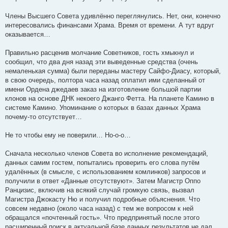
Члены Высшего Совета удивлённо переглянулись. Нет, они, конечно
интересовались финансами Храма. Время от времени. А тут вдруг
оказывается…
Правильно расценив молчание Советников, гость хмыкнул и
сообщил, что два дня назад эти выведенные средства (очень
немаленькая сумма) были переданы мастеру Сайфо-Диасу, который,
в свою очередь, полтора часа назад оплатил ими сделанный от
имени Ордена джедаев заказ на изготовление большой партии
клонов на основе ДНК некоего Джанго Фетта. На планете Камино в
системе Камино. Упоминание о которых в базах данных Храма
почему-то отсутствует…
Не то чтобы ему не поверили… Но-о-о…
Сначала несколько членов Совета во исполнение рекомендаций,
данных самим гостем, попытались проверить его слова путём
удалённых (в смысле, с использованием комлинков) запросов и
получили в ответ «Данные отсутствуют». Затем Магистр Оппо
Ранцизис, включив на всякий случай громкую связь, вызвал
Магистра Джокасту Ню и получил подробные объяснения. Что
совсем недавно (около часа назад) с тем же вопросом к ней
обращался «почтенный гость». Что предпринятый после этого
расширенный поиск в актуальной базе данных результатов не дал.