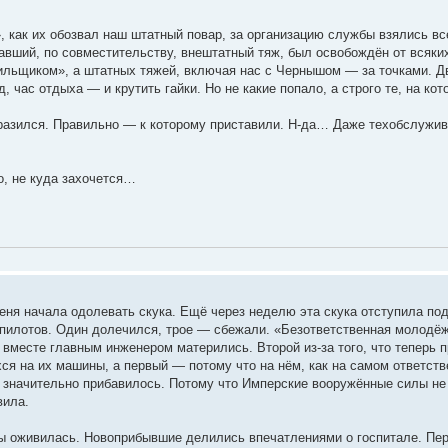
, как их обозвал наш штатный повар, за организацию службы взялись в
авший, по совместительству, внештатный тяж, был освобождён от всяких
ильщиком», а штатных тяжей, включая нас с Чернышом — за точками. Д
, час отдыха — и крутить гайки. Но не какие попало, а строго те, на к
разился. Правильно — к которому приставили. Н-да… Даже техобслужив
о, не куда захочется…
еня начала одолевать скука. Ещё через неделю эта скука отступила по
пилотов. Один долечился, трое — сбежали. «Безответственная молодёж
 вместе главным инженером матерились. Второй из-за того, что теперь 
ся на их машины, а первый — потому что на нём, как на самом ответств
 значительно прибавилось. Потому что Имперские вооружённые силы н
вила.
зы оживилась. Новоприбывшие делились впечатлениями о госпитале. Пе