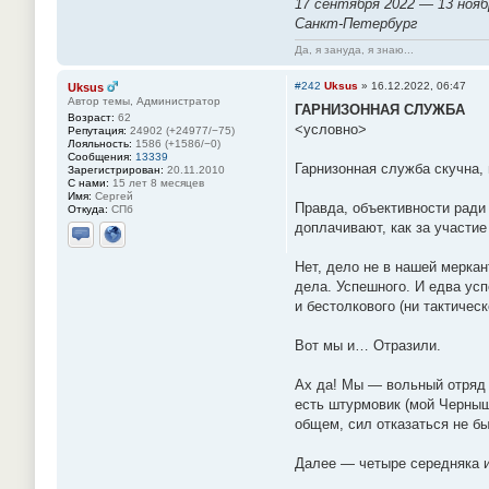
17 сентября 2022 — 13 нояб
Санкт-Петербург
Да, я зануда, я знаю...
#242
Uksus
»
16.12.2022, 06:47
Uksus
Автор темы, Администратор
ГАРНИЗОННАЯ СЛУЖБА
Возраст:
62
<условно>
Репутация:
24902 (+24977/−75)
Лояльность:
1586 (+1586/−0)
Сообщения:
13339
Гарнизонная служба скучна,
Зарегистрирован:
20.11.2010
С нами:
15 лет 8 месяцев
Имя:
Сергей
Правда, объективности ради
Откуда:
СПб
доплачивают, как за участи
Отправить личное сообщение
Сайт
Нет, дело не в нашей мерка
дела. Успешного. И едва усп
и бестолкового (ни тактичес
Вот мы и… Отразили.
Ах да! Мы — вольный отряд 
есть штурмовик (мой Черныш
общем, сил отказаться не бы
Далее — четыре середняка и