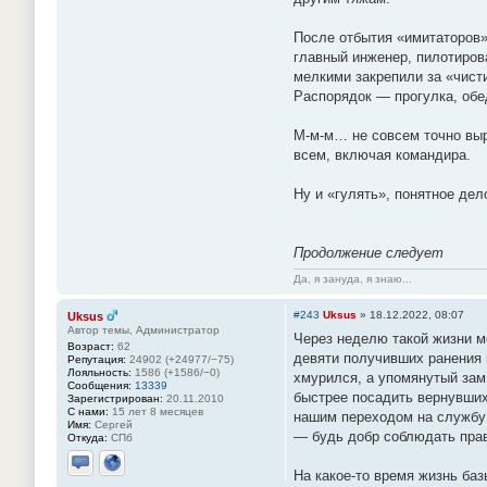
После отбытия «имитаторов»
главный инженер, пилотиров
мелкими закрепили за «чист
Распорядок — прогулка, обед
М-м-м… не совсем точно вы
всем, включая командира.
Ну и «гулять», понятное дел
Продолжение следует
Да, я зануда, я знаю...
#243
Uksus
»
18.12.2022, 08:07
Uksus
Автор темы, Администратор
Через неделю такой жизни м
Возраст:
62
девяти получивших ранения 
Репутация:
24902 (+24977/−75)
Лояльность:
1586 (+1586/−0)
хмурился, а упомянутый зам
Сообщения:
13339
быстрее посадить вернувших
Зарегистрирован:
20.11.2010
С нами:
15 лет 8 месяцев
нашим переходом на службу
Имя:
Сергей
— будь добр соблюдать пра
Откуда:
СПб
На какое-то время жизнь ба
Отправить личное сообщение
Сайт