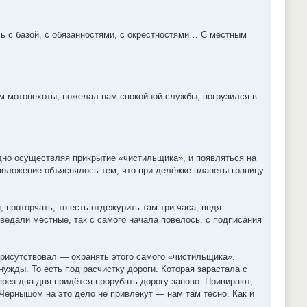
ь с базой, с обязанностями, с окрестностями… С местным
ом мотопехоты, пожелал нам спокойной службы, погрузился в
одно осуществляя прикрытие «чистильщика», и появляться на
асположение объяснялось тем, что при делёжке планеты границу
 проторчать, то есть отдежурить там три часа, ведя
оведали местные, так с самого начала повелось, с подписания
 присутствовал — охранять этого самого «чистильщика».
жды. То есть под расчистку дороги. Которая зарастала с
ерез два дня придётся прорубать дорогу заново. Привирают,
 Чернышом на это дело не привлекут — нам там тесно. Как и