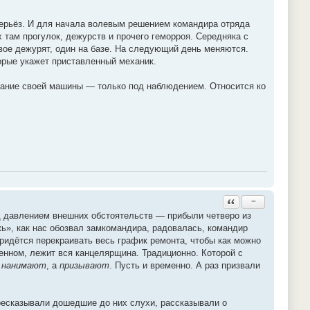
серьёз. И для начала волевым решением командира отряда
 там прогулок, дежурств и прочего геморроя. Середняка с
вое дежурят, один на базе. На следующий день меняются.
оторые укажет приставленный механик.
ание своей машины — только под наблюдением. Относится ко
Ответить с цитатой
−
д давлением внешних обстоятельств — прибыли четверо из
ь», как нас обозвал замкомандира, радовалась, командир
придётся перекраивать весь график ремонта, чтобы как можно
енном, лежит вся канцелярщина. Традиционно. Которой с
е
нанимают
, а
призывают
. Пусть и временно. А раз призвали
ресказывали дошедшие до них слухи, рассказывали о