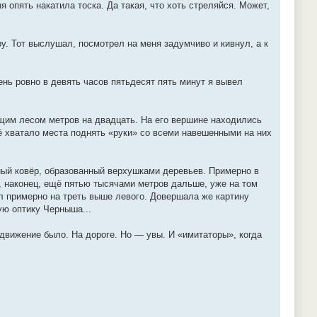
 опять накатила тоска. Да такая, что хоть стреляйся. Может,
иру. Тот выслушал, посмотрел на меня задумчиво и кивнул, а к
ень ровно в девять часов пятьдесят пять минут я вывел
им лесом метров на двадцать. На его вершине находились
 хватало места поднять «руки» со всеми навешенными на них
ный ковёр, образованный верхушками деревьев. Примерно в
, наконец, ещё пятью тысячами метров дальше, уже на том
л примерно на треть выше левого. Довершала же картину
ую оптику Черныша...
 движение было. На дороге. Но — увы. И «имитаторы», когда