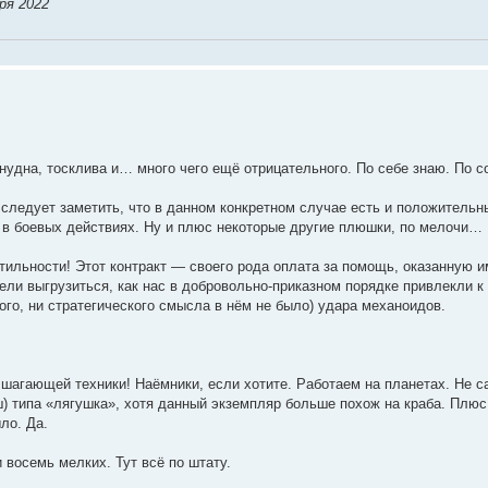
ря 2022
 нудна, тосклива и… много чего ещё отрицательного. По себе знаю. По 
 следует заметить, что в данном конкретном случае есть и положитель
е в боевых действиях. Ну и плюс некоторые другие плюшки, по мелочи…
нтильности! Этот контракт — своего рода оплата за помощь, оказанную
ели выгрузиться, как нас в добровольно-приказном порядке привлекли к
кого, ни стратегического смысла в нём не было) удара механоидов.
шагающей техники! Наёмники, если хотите. Работаем на планетах. Не с
) типа «лягушка», хотя данный экземпляр больше похож на краба. Плю
ло. Да.
 восемь мелких. Тут всё по штату.