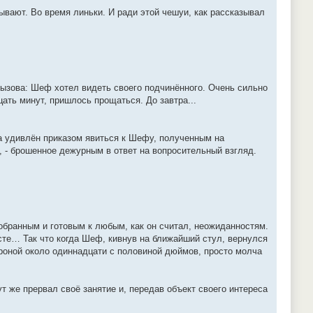
ают. Во время линьки. И ради этой чешуи, как рассказывал
вызова: Шеф хотел видеть своего подчинённого. Очень сильно
цать минут, пришлось прощаться. До завтра...
а удивлён приказом явиться к Шефу, полученным на
, - брошенное дежурным в ответ на вопросительный взгляд.
собранным и готовым к любым, как он считал, неожиданностям.
сте… Так что когда Шеф, кивнув на ближайший стул, вернулся
ороной около одиннадцати с половиной дюймов, просто молча
т же прервал своё занятие и, передав объект своего интереса