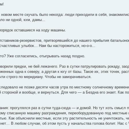
м!
новом месте скучать было некогда: люди приходили в себя, знакомилис
ло ни одной, кхм, дамы...
порядок оставшиеся на ходу машины.
отставников-резервистов, притворявшийся до нашего прибытия батальон
счастливых улыбок… Нам бы насторожиться, но-о-о...
то? Уже согласились, отыгрывать назад поздно.
ворили предки, не бей лежачего. Раз в сутки патрулировать рокаду, за
женных одна к северу, а другая к югу от базы. Такое их, этих точек, р
чти строго по меридиану. Чтобы не заморачиваться.
 следовало не позже десяти часов утра по местному солнечному времени,
стороной и вообще, и вернуться. Для чего — а Бездна его знает. Как п
ания: прогулялся раз в сутки туда-сюда — и домой. Но тут хоть смысл
му списанную машину разграждения, переоборудованную под местные ну
тью. Как объяснили местные, если эту растительность не уничтожать, ч
и нет… В любом случае, об этом пусть у начальства голова болит. Нас с