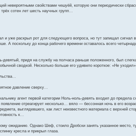
й невероятными свойствами чешуёй, которую они периодически сбрасыв
и трёх сотен лет шесть научных групп…
ал и уже раскрыл рот для следующего вопроса, но тут запищал сигнал 
чше. А поскольку до конца рабочего времени оставалось всего четырнад
ь-девятый, придя на службу на полчаса раньше положенного, был слегк
 обычной сводкой. Несколько больше его удивило короткое: «Не уходил»
ельства…
роятное давление сверху…
ачальнику агент первой категории Ноль-ноль-девять входил до предела 
о появление отреагирует несколько… вяло — бессонная ночь в его возра
предмета, выглядевшего, как лист неизвестного материала с верхней ст
отовность к…
ному ожиданию. Однако Шеф, стоило Дробски занять указанное место, ту
спинку кресла и прикрыл глаза.