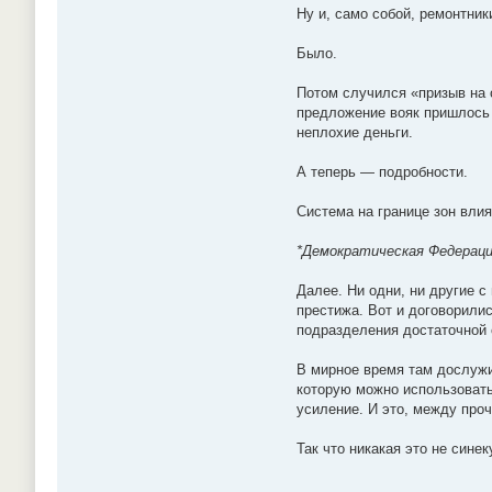
Ну и, само собой, ремонтник
Было.
Потом случился «призыв на с
предложение вояк пришлось к
неплохие деньги.
А теперь — подробности.
Система на границе зон вли
*Демократическая Федерация
Далее. Ни одни, ни другие с
престижа. Вот и договорили
подразделения достаточной 
В мирное время там дослужи
которую можно использовать
усиление. И это, между проч
Так что никакая это не син