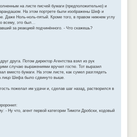
олненным на листе писчей бумаги (предположительно) и
карандашом. На этом портрете были изображены Шеф и
зе. Даже Ноль-ноль-пятый. Кроме того, в правом нижнем углу
по всему, это был…
вший за реакцией подчинённого. - Что скажешь?
уг друга. Потом директор Агентства взял из рук
ющими случаю выражениями вручил гостю. Тот выразил
ал вместо бумаги. На этом листе, как сумел разглядеть
 а лицо Шефа было сдвинуто выше.
гость пожелал им удачи и, сделав шаг назад, растворился в
проронил:
: - Ну что, агент первой категории Тимоти Дробски, кодовый