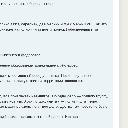
в случае чего, оборона лагеря.
только тяжи, середняк, два мелких и мы с Чернышом. Так что
арнизоне на полном (или почти полном) обеспечении и за
 имперцев и федератов.
енное образование, граничащее с Империей.
ходить, оставив её соседу — тоже. Поскольку вопрос
ых стало присутствие на территории «воинского
дится привлекать наёмников. Но одно дело — полную группу,
евратились мы. Хотя по документам — полный штат плюс
ые машины. Свои, понятное дело. Других там просто не было.
рждёнными ставками, а голый расчёт. Вот так…