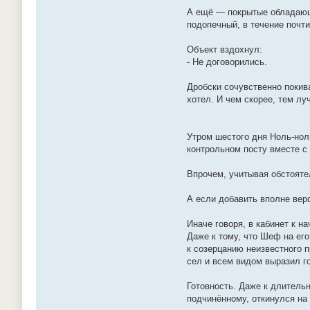
А ещё — покрытые обладающе
подопечный, в течение почт
Объект вздохнул:
- Не договорились.
Дробски сочувственно покив
хотел. И чем скорее, тем лу
Утром шестого дня Ноль-нол
контрольном посту вместе с
Впрочем, учитывая обстоят
А если добавить вполне ве
Иначе говоря, в кабинет к н
Даже к тому, что Шеф на ег
к созерцанию неизвестного 
сел и всем видом выразил г
Готовность. Даже к длитель
подчинённому, откинулся на 