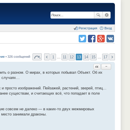
Регистрация
Вход
Поделиться в twitter.com
Поделиться в facebook.com
Поделиться в Google Plus
Поделиться в vk.com
1
…
11
12
13
14
15
…
17
ние
• 326 сообщений
Ответить с цитатой
−
ить о разном. О мирах, в которых побывал Объект. Об их
ых случаях…
 и просто изображений. Пейзажей, растений, зверей, птиц…
анее существам, и считающих всё, что попадает в поле
ие совсем не далеко — в каких-то двух межмировых
е место занимали драконы.