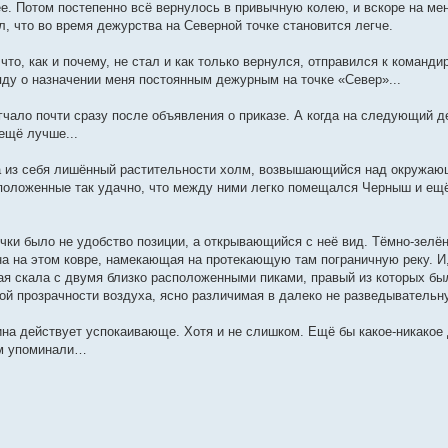
е. Потом постепенно всё вернулось в привычную колею, и вскоре на меня
л, что во время дежурства на Северной точке становится легче.
 что, как и почему, не стал и как только вернулся, отправился к команд
яду о назначении меня постоянным дежурным на точке «Север»...
гчало почти сразу после объявления о приказе. А когда на следующий д
ещё лучше...
а из себя лишённый растительности холм, возвышающийся над окружающ
положенные так удачно, что между ними легко помещался Черныш и ещё
чки было не удобство позиции, а открывающийся с неё вид. Тёмно-зелё
а на этом ковре, намекающая на протекающую там пограничную реку. И
вая скала с двумя близко расположенными пиками, правый из которых бы
ной прозрачности воздуха, ясно различимая в далеко не разведывательн
тина действует успокаивающе. Хотя и не слишком. Ещё бы какое-никакое
ом упоминали…