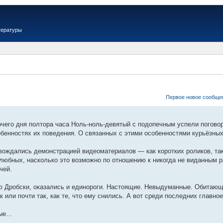
тературы
Первое новое сообще
очего дня полтора часа Ноль-ноль-девятый с подопечным успели поговор
обенностях их поведения. О связанных с этими особенностями курьёзн
вождались демонстрацией видеоматериалов — как коротких роликов, так
любных, насколько это возможно по отношению к никогда не виданным р
чей.
ю Дробски, оказались и единороги. Настоящие. Невыдуманные. Обитающ
 или почти так, как те, что ему снились. А вот среди последних главно
ные…