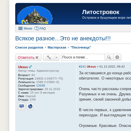
Литостровок
Островок в бушующем море ли
Меню
FAQ
Всякое разное...Это не анекдоты!!!
Список разделов
Мастерская
"Песочница"
Ответить
#241
Uksus
»
01.12.2022, 06:42
Uksus
Автор темы, Администратор
За оставшиеся до конца раб
Возраст:
62
обитателях. О некоторых ос
Репутация:
24902 (+24977/−75)
Лояльность:
1586 (+1586/−0)
Сообщения:
13339
Очень часто рассказы сопро
Зарегистрирован:
20.11.2010
С нами:
15 лет 8 месяцев
Разумных и не очень. Друже
Имя:
Сергей
зрения, своей законной добы
Откуда:
СПб
В числе первых, к удивлени
Отправить личное сообщение
Сайт
переходах. И выглядящие так
Огромные. Красивые. Опас