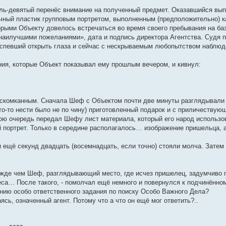
ь-девятый перенёс внимание на полученный предмет. Оказавшийся вып
чный пластик групповым портретом, выполненным (предположительно) 
орыми Объекту довелось встречаться во время своего пребывания на ба
наилучшими пожеланиями», дата и подпись директора Агентства. Судя 
успевший открыть глаза и сейчас с нескрываемым любопытством наблюда
ия, которые Объект показывал ему прошлым вечером, и кивнул:
комканным. Сначала Шеф с Объектом почти две минуты разглядывали др
то-то нести было не по чину) приготовленный подарок и с приличеству
вою очередь передал Шефу лист материала, который его народ использов
й портрет. Только в середине располагалось… изображение пришельца,
 ещё секунд двадцать (восемнадцать, если точно) стояли молча. Затем 
жде чем Шеф, разглядывающий место, где исчез пришелец, задумчиво 
еса… После такого, - помолчал ещё немного и повернулся к подчинённому
ению особо ответственного задания по поиску Особо Важного Дела?
ваясь, означенный агент. Потому что а что он ещё мог ответить?..