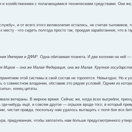
и и хозяйственники с полагающимися техническими средствами. Они же, 
лужбу», и от всего этого великолепия остались, не считая тыловиков, 
 месту - что сидеть полгода просто так, проедая заработанное, что в г
яния Империи и ДФМ*. Одна обитаемая планета. И две колонии на ней —
 Миров -- она же Малая Федерация, она же Малая. Крупное государств
 принятием этой системы в свой состав не торопятся. Невыгодно. Но и у
сь о совместном владении, обставив это рядом условий. Одним из котор
силы», конец цитаты.
вали ветераны. В мирное время. Сейчас же, когда всех выгребли, прихо
 где-нибудь ещё, и совсем другое — огрызок вроде того, в который пр
им, чистая правда, поскольку нам удалось вытащить с поля боя все бит
екура, придуманная, чтобы заплатить нам больше предусмотренного утве