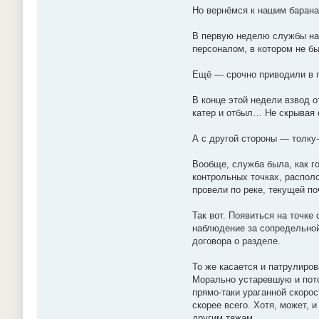
Но вернёмся к нашим барана
В первую неделю службы на 
персоналом, в котором не бы
Ещё — срочно приводили в 
В конце этой недели взвод 
катер и отбыл… Не скрывая 
А с другой стороны — толку-
Вообще, служба была, как го
контрольных точках, располо
провели по реке, текущей по
Так вот. Появиться на точке
наблюдение за сопредельной 
договора о разделе.
То же касается и патрулиров
Морально устаревшую и пото
прямо-таки ураганной скорос
скорее всего. Хотя, может, 
другим тяжам.