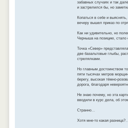
забавных случаях и так дале
и застрелился бы, но замети
Копаться в себе и выяснять,
вечеру вышел приказ по отр
Как ни удивительно, но поле
Черныша на позицию, стало 
Точка «Север» представлял
две базальтовые глыбы, рас
стрелялками.
Но главным достоинством то
пяти тысячах метров морщин
берегу, высокая тёмно-розо
дорога, благодаря невероят
Не знаю почему, но эта кар
вводили в курс дела, об эт
Странно…
Хотя мне-то какая разница?..