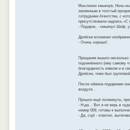
Мысленно хмыкнув, Ноль-нол
запаянным в толстый прозра
сотрудники Агентства, с кот
присутствовали надпись «С 
- Подарок, - хмыкнул Шеф, 
Дробски вспомнил изображен
- Очень хорошо!..
Прощание вышло несколько с
подчинённого (ему самому ч
благодарность кивком и в с
Дробски, тоже был группово
После обмена подарками они
воздухе…
Прошло ещё полминуты, пре
- Н-да… Вот и не верь в чуд
номер 009, готовы к выполн
- Да, сэр! - ответил, вытяги