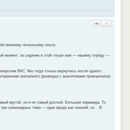
Ответить с цитатой
−
собственному печальному опыту.
ный момент: за сидение в этой глуши нам — нашему отряду —
 имперским ВКС. Мы тогда только вернулись после одного…
 отражению внезапного (разведка с аналитиками проворонили)
амый крутой, но и не самый дохлый. Большая пирамида. То
с три гуманоидных тяжа — один вроде как лишний, но… В