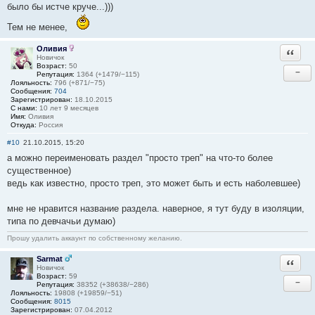
было бы истче круче...)))
Тем не менее,
Оливия
Ответи
Новичок
Возраст:
50
−
Репутация:
1364 (+1479/−115)
Лояльность:
796 (+871/−75)
Сообщения:
704
Зарегистрирован:
18.10.2015
С нами:
10 лет 9 месяцев
Имя:
Оливия
Откуда:
Россия
#10
21.10.2015, 15:20
а можно переименовать раздел "просто треп" на что-то более
существенное)
ведь как известно, просто треп, это может быть и есть наболевшее)
мне не нравится название раздела. наверное, я тут буду в изоляции,
типа по девчачьи думаю)
Прошу удалить аккаунт по собственному желанию.
Sarmat
Ответи
Новичок
Возраст:
59
−
Репутация:
38352 (+38638/−286)
Лояльность:
19808 (+19859/−51)
Сообщения:
8015
Зарегистрирован:
07.04.2012