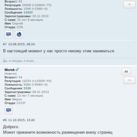
Возраст:
62
−
Репутация:
24909 (+24984/−75)
Лояльность:
1586 (+1586/−0)
Сообщения:
13340
Зарегистрирован:
20.11.2010
С нами:
15 лет 8 месяцев
Имя:
Сергей
Откуда:
СПб
Отправить личное сообщение
Сайт
#7
13.08.2015, 08:24
В настоящий момент у нас просто некому этим заниматься.
Да, я зануда, я знаю...
Morok
Ответи
Новичок
Возраст:
54
−
Репутация:
14254 (+14309/−55)
Лояльность:
5084 (+5090/−6)
Сообщения:
3338
Зарегистрирован:
06.01.2013
С нами:
13 лет 7 месяцев
Имя:
Мирон
Откуда:
СССР
Отправить личное сообщение
#8
11.10.2015, 13:42
Доброго.
Может прикините возможность размещения внизу страниц