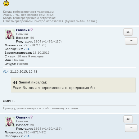
Когда тебя встречают уваженьем,
Уважь и ты, без всякого сомненья.
Когда тебя презрением встречают,
Ответь презреньем, быстро отрезвляет. (Хушхаль-Хан Хатак.)
Оливия
Ответи
Новичок
Возраст:
50
−
Репутация:
1364 (+1479/−115)
Лояльность:
796 (+871/−75)
Сообщения:
704
Зарегистрирован:
18.10.2015
С нами:
10 лет 9 месяцев
Имя:
Оливия
Откуда:
Россия
#14
21.10.2015, 15:43
Sarmat писал(а):
Если-бы желал переименовать предложил-бы.
аминь.
Прошу удалить аккаунт по собственному желанию.
Оливия
Ответи
Новичок
Возраст:
50
−
Репутация:
1364 (+1479/−115)
Лояльность:
796 (+871/−75)
Сообщения:
704