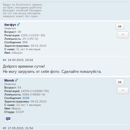
Вдруг из болотного тумана,
на брег, походкою шайтана.
Выходит злобный Паладин.
За что так негра обозвали,
наверно знает, бог один.
бигфут
Ответи
Новичок
Возраст:
36
−
Репутация:
1193 (+1223/−30)
Лояльность:
25 (+25/−0)
Сообщения:
254
Зарегистрирован:
29.01.2015
С нами:
11 лет 6 месяцев
Имя:
Xiǎoyún
#4
16.05.2015, 23:04
Доброго времени суток!
Не могу загрузить от себя фото. Сделайте пожалуйста.
Morok
Ответи
Новичок
Возраст:
54
−
Репутация:
14254 (+14309/−55)
Лояльность:
5084 (+5090/−6)
Сообщения:
3338
Зарегистрирован:
06.01.2013
С нами:
13 лет 7 месяцев
Имя:
Мирон
Откуда:
СССР
Отправить личное сообщение
#5
17.05.2015, 21:54