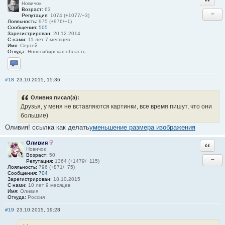
Новичок
Возраст:
63
−
Репутация:
1074 (+1077/−3)
Лояльность:
975 (+976/−1)
Сообщения:
505
Зарегистрирован:
20.12.2014
С нами:
11 лет 7 месяцев
Имя:
Сергей
Откуда:
Новосибирская область
Отправить личное сообщение
#18
23.10.2015, 15:36
Оливия писал(а):
Друзья, у меня не вставляются картинки, все время пишут, что они
большие)
Оливия! ссылка как делать
уменьшение размера изображения
Оливия
Ответи
Новичок
Возраст:
50
−
Репутация:
1364 (+1479/−115)
Лояльность:
796 (+871/−75)
Сообщения:
704
Зарегистрирован:
18.10.2015
С нами:
10 лет 9 месяцев
Имя:
Оливия
Откуда:
Россия
#19
23.10.2015, 19:28