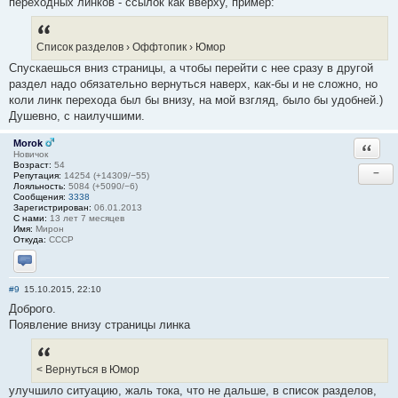
переходных линков - ссылок как вверху, пример:
Список разделов › Оффтопик › Юмор
Спускаешься вниз страницы, а чтобы перейти с нее сразу в другой
раздел надо обязательно вернуться наверх, как-бы и не сложно, но
коли линк перехода был бы внизу, на мой взгляд, было бы удобней.)
Душевно, с наилучшими.
Morok
Ответи
Новичок
Возраст:
54
−
Репутация:
14254 (+14309/−55)
Лояльность:
5084 (+5090/−6)
Сообщения:
3338
Зарегистрирован:
06.01.2013
С нами:
13 лет 7 месяцев
Имя:
Мирон
Откуда:
СССР
Отправить личное сообщение
#9
15.10.2015, 22:10
Доброго.
Появление внизу страницы линка
< Вернуться в Юмор
улучшило ситуацию, жаль тока, что не дальше, в список разделов,