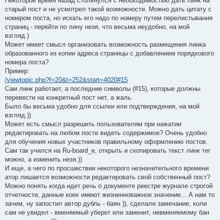
Некоторое время назад столкнулся с необходимостью дать линк на
старый пост и не усмотрел такой возможности. Можно дать цитату с
номером поста, но искать его надо по номеру путем перелистывания
страниц - перейти по лину незя, что весьма неудобно, на мой
взгляд.)
Может имеет смысл организовать возможность размещения линка
образованного из копии адреса страницы с добавлением порядкового
номера поста?
Пример:
/viewtopic.php?f=20&t=252&start=4020#15
Сам линк работает, а последние символы (#15), которые должны
перевести на конкретный пост нет, а жаль.
Было бы весьма удобно для ссылки или подтверждения, на мой
взгляд.))
Может есть смысл разрешить пользователям при нажатии
редактировать на любом посте видеть содержимое? Очень удобно
для обучения новых участников правильному оформлению постов.
Сам так учился на Ru-board_е, открыть и скопировать текст линк тег
можно, а изменить незя.))
И еще, а чего по просшествии некоторого незначительного времени
атор лишается возможности редактировать свой собственный пост?
Можно понять когда идет речь о документе реестре журнале строгой
отчетности, данные коих имеют жизненноважное значение... А нам то
зачем, ну запостил автор дубль - баян )), сделали замечание, коли
сам не увидел - вменяемый уберет или заменит, невменяемому бан