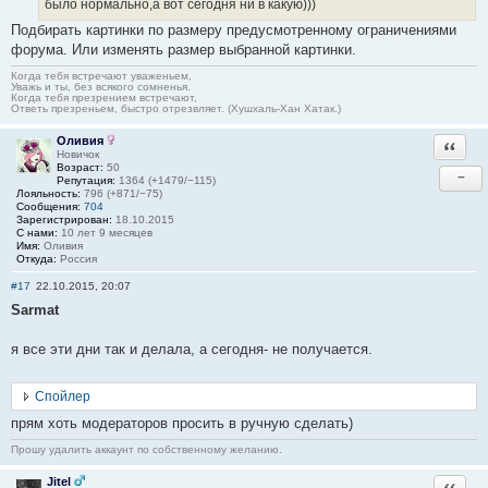
было нормально,а вот сегодня ни в какую)))
Подбирать картинки по размеру предусмотренному ограничениями
форума. Или изменять размер выбранной картинки.
Когда тебя встречают уваженьем,
Уважь и ты, без всякого сомненья.
Когда тебя презрением встречают,
Ответь презреньем, быстро отрезвляет. (Хушхаль-Хан Хатак.)
Оливия
Ответи
Новичок
Возраст:
50
−
Репутация:
1364 (+1479/−115)
Лояльность:
796 (+871/−75)
Сообщения:
704
Зарегистрирован:
18.10.2015
С нами:
10 лет 9 месяцев
Имя:
Оливия
Откуда:
Россия
#17
22.10.2015, 20:07
Sarmat
я все эти дни так и делала, а сегодня- не получается.
Спойлер
прям хоть модераторов просить в ручную сделать)
Прошу удалить аккаунт по собственному желанию.
Jitel
Ответи