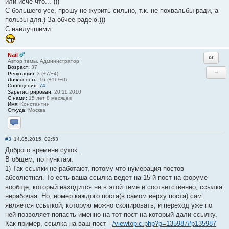
или исче что... )))
С большего усе, прошу не журить сильно, т.к. не похвальбы ради, а
пользы для.) За обчее радею.)))
С наилучшими.
Nail
Ответи
Автор темы, Администратор
Возраст:
37
−
Репутация:
3 (+7/−4)
Лояльность:
16 (+16/−0)
Сообщения:
74
Зарегистрирован:
20.11.2010
С нами:
15 лет 8 месяцев
Имя:
Константин
Откуда:
Москва
Отправить личное сообщение
#3
14.05.2015, 02:53
Доброго времени суток.
В общем, по пунктам.
1) Так ссылки не работают, потому что нумерация постов
абсолютная. То есть ваша ссылка ведет на 15-й пост на форуме
вообще, который находится не в этой теме и соответственно, ссылка
нерабочая. Но, номер каждого поста(в самом верху поста) сам
является ссылкой, которую можно скопировать, и переход уже по
ней позволяет попасть именно на тот пост на который дали ссылку.
Как пример, ссылка на ваш пост -
/viewtopic.php?p=135987#p135987