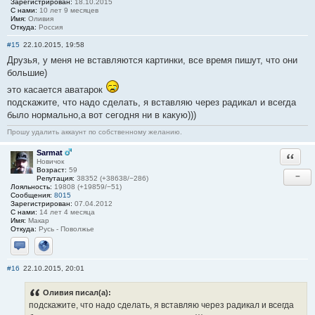
Зарегистрирован:
18.10.2015
С нами:
10 лет 9 месяцев
Имя:
Оливия
Откуда:
Россия
#15
22.10.2015, 19:58
Друзья, у меня не вставляются картинки, все время пишут, что они
большие)
это касается аватарок
подскажите, что надо сделать, я вставляю через радикал и всегда
было нормально,а вот сегодня ни в какую)))
Прошу удалить аккаунт по собственному желанию.
Sarmat
Ответи
Новичок
Возраст:
59
−
Репутация:
38352 (+38638/−286)
Лояльность:
19808 (+19859/−51)
Сообщения:
8015
Зарегистрирован:
07.04.2012
С нами:
14 лет 4 месяца
Имя:
Макар
Откуда:
Русь - Поволжье
Отправить личное сообщение
Сайт
#16
22.10.2015, 20:01
Оливия писал(а):
подскажите, что надо сделать, я вставляю через радикал и всегда