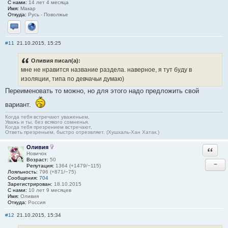
С нами:
14 лет 4 месяца
Имя:
Макар
Откуда:
Русь - Поволжье
Отправить личное сообщение
Сайт
#11
21.10.2015, 15:25
Оливия писал(а):
мне не нравится название раздела. наверное, я тут буду в
изоляции, типа по девчачьи думаю)
Переименовать то можно, но для этого надо предложить свой
вариант.
Когда тебя встречают уваженьем,
Уважь и ты, без всякого сомненья.
Когда тебя презрением встречают,
Ответь презреньем, быстро отрезвляет. (Хушхаль-Хан Хатак.)
Оливия
Ответи
Новичок
Возраст:
50
−
Репутация:
1364 (+1479/−115)
Лояльность:
796 (+871/−75)
Сообщения:
704
Зарегистрирован:
18.10.2015
С нами:
10 лет 9 месяцев
Имя:
Оливия
Откуда:
Россия
#12
21.10.2015, 15:34