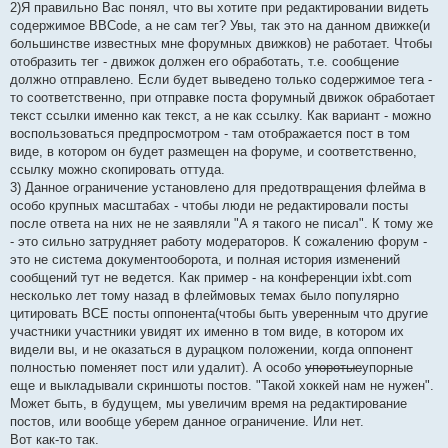
2)Я правильно Вас понял, что вы хотите при редактировании видеть
содержимое BBCode, а не сам тег? Увы, так это на данном движке(и
большинстве известных мне форумных движков) не работает. Чтобы
отобразить тег - движок должен его обработать, т.е. сообщение
должно отправлено. Если будет выведено только содержимое тега -
то соответственно, при отправке поста форумный движок обработает
текст ссылки именно как текст, а не как ссылку. Как вариант - можно
воспользоваться предпросмотром - там отображается пост в том
виде, в котором он будет размещен на форуме, и соответственно,
ссылку можно скопировать оттуда.
3) Данное ограничение установлено для предотвращения флейма в
особо крупных масштабах - чтобы люди не редактировали посты
после ответа на них не не заявляли "А я такого не писал". К тому же
- это сильно затрудняет работу модераторов. К сожалению форум -
это не система документооборота, и полная история изменений
сообщений тут не ведется. Как пример - на конференции ixbt.com
несколько лет тому назад в флеймовых темах было популярно
цитировать ВСЕ посты оппонента(чтобы быть уверенным что другие
участники участники увидят их именно в том виде, в котором их
видели вы, и не оказаться в дурацком положении, когда оппонент
полностью поменяет пост или удалит). А особо
упоротые
упорные
еще и выкладывали скриншоты постов. "Такой хоккей нам не нужен".
Может быть, в будущем, мы увеличим время на редактирование
постов, или вообще уберем данное ограничение. Или нет.
Вот как-то так.