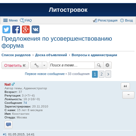
Литостровок
Меню
FAQ
Регистрация
Вход
Предложения по усовершенствованию
форума
Список разделов
Доска объявлений
Вопросы к администрации
Ответить
1
2
Первое новое сообщение
• 33 сообщения
Nail
Ответи
Автор темы, Администратор
Возраст:
37
−
Репутация:
3 (+7/−4)
Лояльность:
16 (+16/−0)
Сообщения:
74
Зарегистрирован:
20.11.2010
С нами:
15 лет 8 месяцев
Имя:
Константин
Откуда:
Москва
Отправить личное сообщение
#1
01.05.2015, 14:41