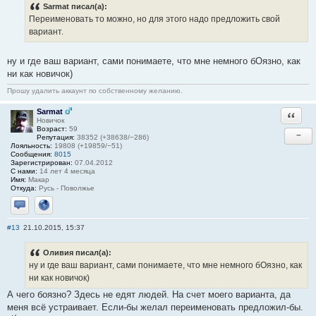
Sarmat писал(а):
Переименовать то можно, но для этого надо предложить свой
вариант.
ну и где ваш вариант, сами понимаете, что мне немного бОязно, как
ни как новичок)
Прошу удалить аккаунт по собственному желанию.
Sarmat
Ответи
Новичок
Возраст:
59
−
Репутация:
38352 (+38638/−286)
Лояльность:
19808 (+19859/−51)
Сообщения:
8015
Зарегистрирован:
07.04.2012
С нами:
14 лет 4 месяца
Имя:
Макар
Откуда:
Русь - Поволжье
Отправить личное сообщение
Сайт
#13
21.10.2015, 15:37
Оливия писал(а):
ну и где ваш вариант, сами понимаете, что мне немного бОязно, как
ни как новичок)
А чего боязно? Здесь не едят людей. На счет моего варианта, да
меня всё устраивает. Если-бы желал переименовать предложил-бы.