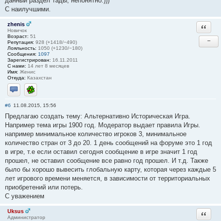
данный раздел тады, непонятно.)))
С наилучшими.
zhenis
Ответи
Новичок
Возраст:
51
−
Репутация:
928 (+1418/−490)
Лояльность:
1050 (+1230/−180)
Сообщения:
1097
Зарегистрирован:
16.11.2011
С нами:
14 лет 8 месяцев
Имя:
Женис
Откуда:
Казахстан
Отправить личное сообщение
ICQ
#6
11.08.2015, 15:56
Предлагаю создать тему: Альтернативно Историческая Игра.
Например тема игры 1900 год. Модератор выдает правила Игры.
например минимальное количество игроков 3, минимальное
количество стран от 3 до 20. 1 день сообщений на форуме это 1 год
в игре, т.е если оставил сегодня сообщение в игре значит 1 год
прошел, не оставил сообщение все равно год прошел. И т.д. Также
было бы хорошо вывесить глобальную карту, которая через каждые 5
лет игрового времени меняется, в зависимости от территориальных
приобретений или потерь.
С уважением
Uksus
Ответи
Администратор