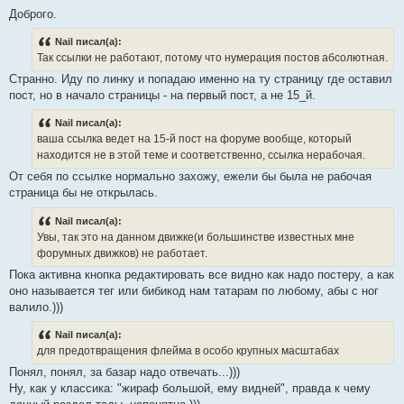
Доброго.
Nail писал(а):
Так ссылки не работают, потому что нумерация постов абсолютная.
Странно. Иду по линку и попадаю именно на ту страницу где оставил
пост, но в начало страницы - на первый пост, а не 15_й.
Nail писал(а):
ваша ссылка ведет на 15-й пост на форуме вообще, который
находится не в этой теме и соответственно, ссылка нерабочая.
От себя по ссылке нормально захожу, ежели бы была не рабочая
страница бы не открылась.
Nail писал(а):
Увы, так это на данном движке(и большинстве известных мне
форумных движков) не работает.
Пока активна кнопка редактировать все видно как надо постеру, а как
оно называется тег или бибикод нам татарам по любому, абы с ног
валило.)))
Nail писал(а):
для предотвращения флейма в особо крупных масштабах
Понял, понял, за базар надо отвечать...)))
Ну, как у классика: "жираф большой, ему видней", правда к чему