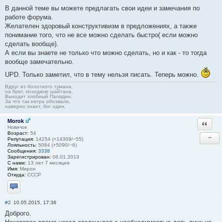
В данной теме вы можете предлагать свои идеи и замечания по
работе форума.
Желателен здоровый конструктивизм в предложениях, а также
понимание того, что не все можно сделать быстро( если можно
сделать вообще).
А если вы знаете не только что можно сделать, но и как - то тогда
вообще замечательно.
UPD. Только заметил, что в тему нельзя писать. Теперь можно.
Вдруг из болотного тумана,
на брег, походкою шайтана.
Выходит злобный Паладин.
За что так негра обозвали,
наверно знает, бог один.
Morok
Ответи
Новичок
Возраст:
54
−
Репутация:
14254 (+14309/−55)
Лояльность:
5084 (+5090/−6)
Сообщения:
3338
Зарегистрирован:
06.01.2013
С нами:
13 лет 7 месяцев
Имя:
Мирон
Откуда:
СССР
Отправить личное сообщение
#2
10.05.2015, 17:36
Доброго.