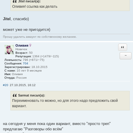
Jitel писал(а):
Оливия! ссылка как делать
Jitel
, спасибо)
может уже не пригодится)
Прошу удалить аккаунт по собственному желанию.
Оливия
Ответи
Новичок
Возраст:
50
−
Репутация:
1364 (+1479/−115)
Лояльность:
796 (+871/−75)
Сообщения:
704
Зарегистрирован:
18.10.2015
С нами:
10 лет 9 месяцев
Имя:
Оливия
Откуда:
Россия
#20
27.10.2015, 16:12
Sarmat писал(а):
Переименовать то можно, но для этого надо предложить свой
вариант.
на сегодня у меня пока один вариант, вместо "просто треп"
предлагаю "Разговоры обо всём"