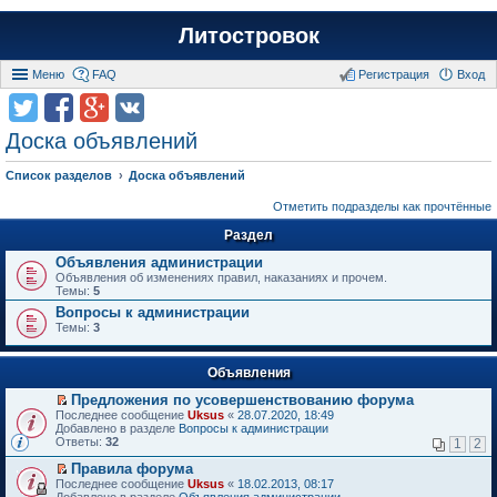
Литостровок
Меню
FAQ
Регистрация
Вход
Доска объявлений
Список разделов
Доска объявлений
Отметить подразделы как прочтённые
Раздел
Объявления администрации
Объявления об изменениях правил, наказаниях и прочем.
Темы:
5
Вопросы к администрации
Темы:
3
Объявления
Предложения по усовершенствованию форума
П
Последнее сообщение
Uksus
«
28.07.2020, 18:49
е
Добавлено в разделе
Вопросы к администрации
р
Ответы:
32
1
2
е
й
Правила форума
т
П
Последнее сообщение
Uksus
«
18.02.2013, 08:17
и
е