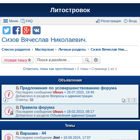
Литостровок
Меню
FAQ
Регистрация
Вход
Сизов Вячеслав Николаевич.
Список разделов
Мастерская
Личные разделы
Сизов Вячеслав Николаевич.
Новая тема
Отметить темы как прочтённые
• 2 темы • Страница 1 из 1
Объявления
Предложения по усовершенствованию форума
П
Последнее сообщение
Uksus
«
28.07.2020, 18:49
е
Добавлено в разделе
Вопросы к администрации
р
Ответы:
32
1
2
е
й
Правила форума
т
П
Последнее сообщение
Uksus
«
18.02.2013, 08:17
и
е
Добавлено в разделе
Объявления администрации
к
р
п
е
е
Темы
й
р
т
в
Варшава - 44
и
о
П
к
Последнее сообщение
Jitel
«
18.09.2024, 17:07