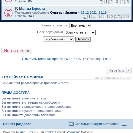
м
е
п
Ответы:
85
1
2
3
4
5
у
р
е
н
е
р
Мы из Бреста
е
й
в
П
Последнее сообщение
Ольгерт Иванов
«
12.12.2021, 21:19
п
т
о
е
Ответы:
3438
1
…
169
170
171
172
р
и
м
р
о
к
у
е
ч
Показать темы за:
п
н
й
и
е
е
т
Поле сортировки
т
р
п
и
а
в
р
к
н
о
о
п
н
м
ч
е
о
у
и
р
Новая тема
м
н
т
в
у
е
а
о
с
п
н
м
Отметить темы как прочтённые
• 2 темы • Страница 1 из 1
о
р
н
у
о
о
о
н
б
ч
м
е
Перейти
щ
и
у
п
е
т
с
р
КТО СЕЙЧАС НА ФОРУМЕ
(по активности за 5 минут)
н
а
о
о
и
н
о
Сейчас этот раздел просматривают: 3 гостя
ч
ю
н
б
и
о
щ
т
ПРАВА ДОСТУПА
м
е
а
у
н
н
Вы
не можете
начинать темы
с
и
н
Вы
не можете
отвечать на сообщения
о
ю
о
Вы
не можете
редактировать свои сообщения
о
м
Вы
не можете
б
удалять свои сообщения
у
щ
Вы
не можете
с
добавлять вложения
е
о
н
о
Список разделов
Связаться с администрацией
и
б
ю
щ
Powered by
phpBBex
© 2016
phpBB
Limited,
Vegalogic
Software
е