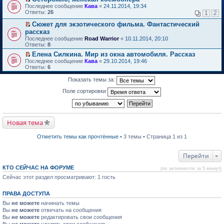
о
П
к
Последнее сообщение
Кава
«
24.11.2014, 19:34
м
е
п
Ответы:
26
1
2
у
р
е
н
е
р
Сюжет для экзотического фильма. Фантастический
е
й
в
П
рассказ
п
т
о
е
Последнее сообщение
Road Warrior
«
10.11.2014, 20:10
р
и
м
р
Ответы:
8
о
к
у
е
ч
п
н
й
Елена Силкина. Мир из окна автомобиля. Рассказ
и
е
е
т
П
Последнее сообщение
Кава
«
29.10.2014, 19:46
т
р
п
и
е
Ответы:
6
а
в
р
к
р
н
о
о
п
е
Показать темы за:
н
м
ч
е
й
о
у
и
р
т
Поле сортировки
м
н
т
в
и
у
е
а
о
к
с
п
н
м
п
о
р
н
у
е
о
о
о
н
р
Новая тема
б
ч
м
е
в
щ
и
у
п
о
е
т
Отметить темы как прочтённые
• 3 темы • Страница 1 из 1
с
р
м
н
а
о
о
у
и
н
о
ч
н
ю
н
Перейти
б
и
е
о
щ
т
п
м
е
КТО СЕЙЧАС НА ФОРУМЕ
а
р
(по активности за 5 минут)
у
н
н
о
Сейчас этот раздел просматривают: 1 гость
с
и
н
ч
о
ю
о
и
о
м
т
ПРАВА ДОСТУПА
б
у
а
щ
Вы
не можете
начинать темы
с
н
е
о
н
Вы
не можете
отвечать на сообщения
н
о
о
Вы
не можете
редактировать свои сообщения
и
б
м
Вы
не можете
удалять свои сообщения