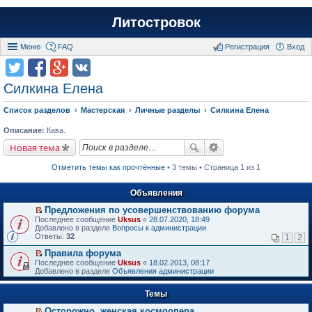
Литостровок
Меню
FAQ
Регистрация
Вход
Силкина Елена
Список разделов
Мастерская
Личные разделы
Силкина Елена
Описание:
Кава.
Новая тема
Отметить темы как прочтённые
• 3 темы • Страница 1 из 1
Объявления
Предложения по усовершенствованию форума
П
Последнее сообщение
Uksus
«
28.07.2020, 18:49
е
Добавлено в разделе
Вопросы к администрации
р
Ответы:
32
1
2
е
й
Правила форума
т
П
Последнее сообщение
Uksus
«
18.02.2013, 08:17
и
е
Добавлено в разделе
Объявления администрации
к
р
п
е
е
Темы
й
р
т
в
Осторожно, женская космоопера
и