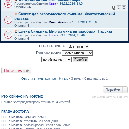
о
П
к
Последнее сообщение
Кава
«
24.11.2014, 19:34
м
е
п
Ответы:
26
1
2
у
р
е
н
е
р
Сюжет для экзотического фильма. Фантастический
е
й
в
П
рассказ
п
т
о
е
Последнее сообщение
Road Warrior
«
10.11.2014, 20:10
р
и
м
р
Ответы:
8
о
к
у
е
ч
п
н
й
Елена Силкина. Мир из окна автомобиля. Рассказ
и
е
е
т
П
Последнее сообщение
Кава
«
29.10.2014, 19:46
т
р
п
и
е
Ответы:
6
а
в
р
к
р
н
о
о
п
е
Показать темы за:
н
м
ч
е
й
о
у
и
р
т
Поле сортировки
м
н
т
в
и
у
е
а
о
к
с
п
н
м
п
о
р
н
у
е
о
о
о
н
р
Новая тема
б
ч
м
е
в
щ
и
у
п
о
е
т
Отметить темы как прочтённые
• 3 темы • Страница 1 из 1
с
р
м
н
а
о
о
у
и
н
о
ч
н
ю
н
Перейти
б
и
е
о
щ
т
п
м
е
КТО СЕЙЧАС НА ФОРУМЕ
а
р
(по активности за 5 минут)
у
н
н
о
Сейчас этот раздел просматривают: 46 гостей
с
и
н
ч
о
ю
о
и
о
м
т
ПРАВА ДОСТУПА
б
у
а
щ
Вы
не можете
начинать темы
с
н
е
о
н
Вы
не можете
отвечать на сообщения
н
о
о
Вы
не можете
редактировать свои сообщения
и
б
м
Вы
не можете
удалять свои сообщения