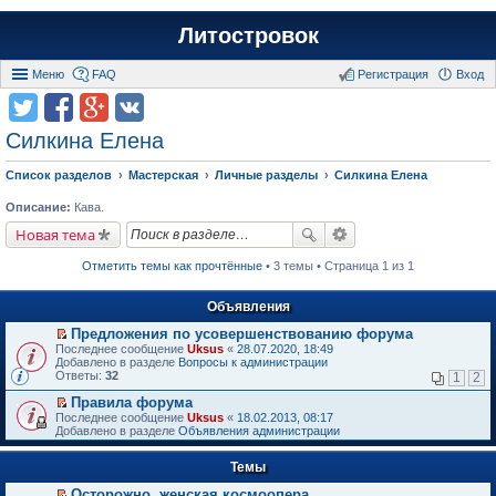
Литостровок
Меню
FAQ
Регистрация
Вход
Силкина Елена
Список разделов
Мастерская
Личные разделы
Силкина Елена
Описание:
Кава.
Новая тема
Отметить темы как прочтённые
• 3 темы • Страница 1 из 1
Объявления
Предложения по усовершенствованию форума
П
Последнее сообщение
Uksus
«
28.07.2020, 18:49
е
Добавлено в разделе
Вопросы к администрации
р
Ответы:
32
1
2
е
й
Правила форума
т
П
Последнее сообщение
Uksus
«
18.02.2013, 08:17
и
е
Добавлено в разделе
Объявления администрации
к
р
п
е
е
Темы
й
р
т
в
Осторожно, женская космоопера
и