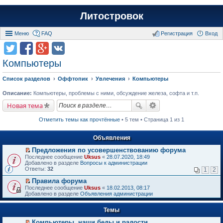
Литостровок
Меню
FAQ
Регистрация
Вход
Компьютеры
Список разделов
Оффтопик
Увлечения
Компьютеры
Описание:
Компьютеры, проблемы с ними, обсуждение железа, софта и т.п.
Новая тема
Отметить темы как прочтённые
• 5 тем • Страница 1 из 1
Объявления
Предложения по усовершенствованию форума
П
Последнее сообщение
Uksus
«
28.07.2020, 18:49
е
Добавлено в разделе
Вопросы к администрации
р
Ответы:
32
1
2
е
й
Правила форума
т
П
Последнее сообщение
Uksus
«
18.02.2013, 08:17
и
е
Добавлено в разделе
Объявления администрации
к
р
п
е
е
Темы
й
р
т
в
Компьютеры, наши беды и радости.
и