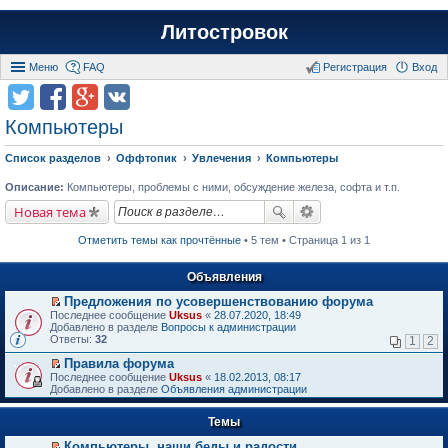
Литостровок
Меню
FAQ
Регистрация
Вход
Компьютеры
Список разделов
Оффтопик
Увлечения
Компьютеры
Описание:
Компьютеры, проблемы с ними, обсуждение железа, софта и т.п.
Новая тема
Отметить темы как прочтённые
• 5 тем • Страница 1 из 1
Объявления
Предложения по усовершенствованию форума
П
Последнее сообщение
Uksus
«
28.07.2020, 18:49
е
Добавлено в разделе
Вопросы к администрации
р
Ответы:
32
1
2
е
й
Правила форума
т
П
Последнее сообщение
Uksus
«
18.02.2013, 08:17
и
е
Добавлено в разделе
Объявления администрации
к
р
п
е
е
Темы
й
р
т
в
Компьютеры, наши беды и радости.
и