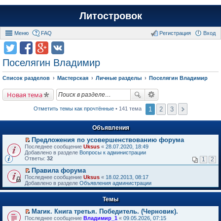
Литостровок
Меню
FAQ
Регистрация
Вход
Поселягин Владимир
Список разделов
Мастерская
Личные разделы
Поселягин Владимир
Новая тема
1
2
3
Отметить темы как прочтённые
• 141 тема
Объявления
Предложения по усовершенствованию форума
П
Последнее сообщение
Uksus
«
28.07.2020, 18:49
е
Добавлено в разделе
Вопросы к администрации
р
Ответы:
32
1
2
е
й
Правила форума
т
П
Последнее сообщение
Uksus
«
18.02.2013, 08:17
и
е
Добавлено в разделе
Объявления администрации
к
р
п
е
е
Темы
й
р
т
в
Магик. Книга третья. Победитель. (Черновик).
и
о
П
к
Последнее сообщение
Владимир_1
«
09.05.2026, 07:15