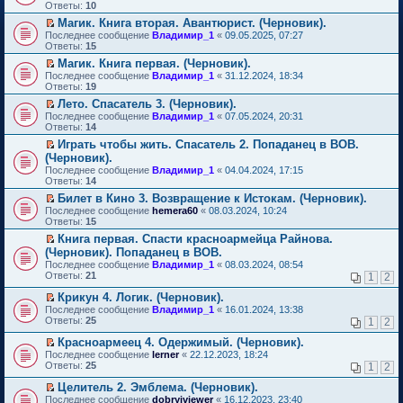
м
е
п
Ответы:
10
у
р
е
Магик. Книга вторая. Авантюрист. (Черновик).
н
е
р
П
е
Последнее сообщение
й
Владимир_1
«
09.05.2025, 07:27
в
е
п
Ответы:
т
15
о
р
р
и
м
Магик. Книга первая. (Черновик).
е
о
к
у
П
Последнее сообщение
й
Владимир_1
«
31.12.2024, 18:34
ч
п
н
е
Ответы:
т
19
и
е
е
р
и
т
р
п
Лето. Спасатель 3. (Черновик).
е
к
а
в
р
П
Последнее сообщение
й
Владимир_1
«
07.05.2024, 20:31
п
н
о
о
е
Ответы:
т
14
е
н
м
ч
р
и
р
о
у
Играть чтобы жить. Спасатель 2. Попаданец в ВОВ.
и
е
к
в
м
н
П
т
(Черновик).
й
п
о
у
е
е
а
т
Последнее сообщение
е
Владимир_1
«
04.04.2024, 17:15
м
с
п
р
н
и
Ответы:
р
14
у
о
р
е
н
к
в
н
о
о
й
Билет в Кино 3. Возвращение к Истокам. (Черновик).
о
п
о
е
б
ч
т
П
м
Последнее сообщение
е
hemera60
«
08.03.2024, 10:24
м
п
щ
и
и
е
у
Ответы:
р
15
у
р
е
т
к
р
с
в
н
о
Книга первая. Спасти красноармейца Райнова.
н
а
п
е
о
о
е
ч
П
и
(Черновик). Попаданец в ВОВ.
н
е
й
о
м
п
и
е
ю
н
р
т
б
Последнее сообщение
у
Владимир_1
«
08.03.2024, 08:54
р
т
р
о
в
и
щ
Ответы:
н
21
1
2
о
а
е
м
о
к
е
е
ч
н
й
у
м
п
н
Крикун 4. Логик. (Черновик).
п
и
н
т
с
у
е
и
П
р
Последнее сообщение
Владимир_1
«
16.01.2024, 13:38
т
о
и
о
н
р
ю
е
о
Ответы:
25
а
1
2
м
к
о
е
в
р
ч
н
у
п
б
п
о
е
и
Красноармеец 4. Одержимый. (Черновик).
н
с
е
щ
р
м
й
т
П
о
Последнее сообщение
lerner
«
22.12.2023, 18:24
о
р
е
о
у
т
а
е
м
Ответы:
25
1
2
о
в
н
ч
н
и
н
р
у
б
о
и
и
е
к
н
е
с
Целитель 2. Эмблема. (Черновик).
щ
м
ю
т
п
п
о
й
о
П
Последнее сообщение
е
у
dobryiviewer
«
16.12.2023, 23:40
а
р