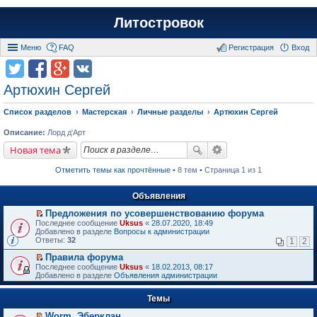
Литостровок
Меню
FAQ
Регистрация
Вход
Артюхин Сергей
Список разделов
Мастерская
Личные разделы
Артюхин Сергей
Описание:
Лорд д'Арт
Новая тема
Отметить темы как прочтённые
• 8 тем • Страница 1 из 1
Объявления
Предложения по усовершенствованию форума
П
Последнее сообщение
Uksus
«
28.07.2020, 18:49
е
Добавлено в разделе
Вопросы к администрации
р
Ответы:
32
1
2
е
й
Правила форума
т
П
Последнее сообщение
Uksus
«
18.02.2013, 08:17
и
е
Добавлено в разделе
Объявления администрации
к
р
п
е
е
Темы
й
р
т
в
Worm. Эберклан
и