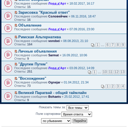
о
П
к
Последнее сообщение
Лорд д'Арт
«
18.02.2017, 16:17
м
е
п
Ответы:
15
у
р
е
Зарисовка "Красный ответ"
н
е
р
П
е
Последнее сообщение
й
Соловейчик
«
06.11.2016, 18:47
в
е
п
Ответы:
т
16
о
р
р
и
м
Объявление
е
о
к
у
П
Последнее сообщение
й
Лорд д'Арт
«
07.09.2016, 23:00
ч
п
н
е
т
и
е
е
р
и
т
Римская Альтернатива
р
п
е
к
а
П
в
р
Последнее сообщение
vorobei
«
08.08.2013, 21:10
й
п
н
е
о
о
Ответы:
164
1
…
6
7
8
9
т
е
н
р
м
ч
и
р
о
е
у
и
Личные объявления
к
в
м
й
н
т
П
Последнее сообщение
Sarmat
«
16.09.2012, 10:06
п
о
у
т
е
а
е
Ответы:
9
е
м
с
и
п
н
р
р
у
"Другим Путем"
о
к
р
н
е
в
н
П
о
п
о
Последнее сообщение
о
й
Лорд д'Арт
«
03.09.2012, 14:09
о
е
е
б
е
ч
Ответы:
м
т
251
1
…
10
11
12
13
м
п
р
щ
р
и
у
и
у
р
е
е
в
т
"Восхождение"
с
к
н
о
й
н
о
а
П
о
п
Последнее сообщение
Ognejar
«
01.04.2012, 21:34
е
ч
т
и
м
н
е
о
е
Ответы:
73
1
2
3
4
п
и
и
ю
у
н
р
б
р
р
т
к
н
о
е
щ
в
Великий Парагвай - общий таймлайн
о
а
п
е
м
й
е
о
П
Последнее сообщение
Bohaets
«
25.02.2012, 17:41
ч
н
е
п
у
т
н
м
е
Ответы:
9
и
н
р
р
с
и
и
у
р
т
о
в
о
о
к
ю
н
е
а
Показать темы за:
м
о
ч
о
п
е
й
н
у
м
и
б
е
п
т
Поле сортировки
н
с
у
т
щ
р
р
и
о
о
н
а
е
в
о
к
м
о
е
н
н
о
ч
п
у
б
п
н
и
м
и
е
с