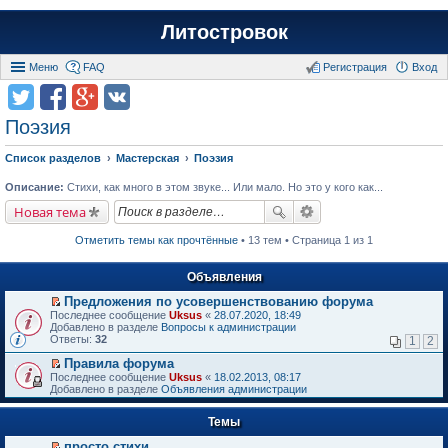
Литостровок
Меню
FAQ
Регистрация
Вход
Поэзия
Список разделов
Мастерская
Поэзия
Описание:
Стихи, как много в этом звуке... Или мало. Но это у кого как...
Новая тема
Отметить темы как прочтённые
• 13 тем • Страница 1 из 1
Объявления
Предложения по усовершенствованию форума
П
Последнее сообщение
Uksus
«
28.07.2020, 18:49
е
Добавлено в разделе
Вопросы к администрации
р
Ответы:
32
1
2
е
й
Правила форума
т
П
Последнее сообщение
Uksus
«
18.02.2013, 08:17
и
е
Добавлено в разделе
Объявления администрации
к
р
п
е
е
Темы
й
р
т
в
просто стихи
и