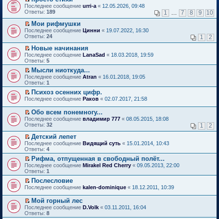
о
П
к
Последнее сообщение
urri-a
«
12.05.2026, 09:48
м
е
п
Ответы:
189
1
…
7
8
9
10
у
р
е
н
е
р
Мои рифмушки
е
й
в
П
Последнее сообщение
Цинни
«
19.07.2022, 16:30
п
т
о
е
Ответы:
24
1
2
р
и
м
р
о
к
у
е
Новые начинания
ч
п
н
й
П
Последнее сообщение
LanaSad
«
18.03.2018, 19:59
и
е
е
т
е
Ответы:
5
т
р
п
и
р
а
в
р
Мысли ниоткуда...
к
е
н
о
о
П
п
Последнее сообщение
й
Atran
«
16.01.2018, 19:05
н
м
ч
е
е
Ответы:
т
1
о
у
и
р
р
и
Психоз осенних цифр.
м
н
т
е
в
к
П
у
е
Последнее сообщение
а
й
Раков
«
02.07.2017, 21:58
о
п
е
с
п
н
т
м
е
р
о
р
н
и
у
Обо всем понемногу...
р
е
о
о
о
к
н
П
в
Последнее сообщение
владимир 777
«
08.05.2015, 18:08
й
б
ч
м
п
е
е
о
Ответы:
32
1
2
т
щ
и
у
е
п
р
м
и
е
т
с
р
р
е
у
Детский лепет
к
н
а
о
в
о
й
н
П
Последнее сообщение
Видящий суть
«
15.01.2014, 10:43
п
и
н
о
о
ч
т
е
е
Ответы:
4
е
ю
н
б
м
и
и
п
р
р
о
щ
у
т
Рифма, отпущенная в свободный полёт...
к
р
е
в
м
е
н
а
П
п
о
Последнее сообщение
й
Mirakel Red Cherry
«
09.05.2013, 22:00
о
у
н
е
н
е
е
ч
Ответы:
т
1
м
с
и
п
н
р
р
и
и
у
Послесловие
о
ю
р
о
е
в
т
к
н
П
о
о
Последнее сообщение
м
й
kalen-dominique
«
18.12.2011, 10:39
о
а
п
е
е
б
ч
у
т
м
н
е
п
р
щ
и
с
и
у
н
Мой горный лес
р
р
е
е
т
о
к
н
о
П
в
Последнее сообщение
D.Volk
«
03.11.2011, 16:04
о
й
н
а
о
п
е
м
е
о
Ответы:
8
ч
т
и
н
б
е
п
у
р
м