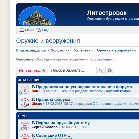
Литостровок
Островок в бушующем море ли
Меню
FAQ
Оружие и вооружения
Список разделов
Оффтопик
Увлечения
Оружие и вооружения
Описание:
Обсуждение оружия, вооружений, их сравнение и т.п.
Новая тема
ОБЪЯВЛЕНИЯ
Предложения по усовершенствованию форума
П
Nail
» 01.05.2015, 14:41 » в разделе
Вопросы к администрации
е
р
Правила форума
е
П
Uksus
» 18.02.2013, 08:17 » в разделе
Объявления администрации
й
е
т
р
и
е
ТЕМЫ
к
й
п
т
Перлы на оружейную тему
е
и
П
Сергей Белово
» 18.03.2012, 19:20
р
к
е
в
п
р
о
Советские ОТРК.
е
е
м
П