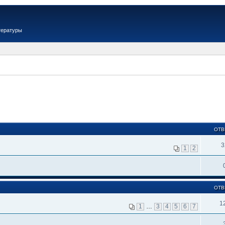
тературы
ОТВ
3
1
2
ОТВ
1
1
…
3
4
5
6
7