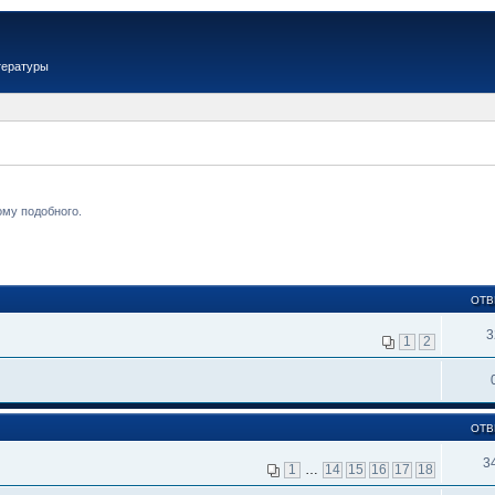
тературы
ому подобного.
ОТВ
3
1
2
ОТВ
3
1
…
14
15
16
17
18