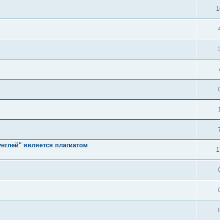
1
унглей" является плагиатом
1