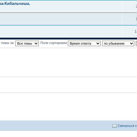
ша-Кибальчиша.
1
 темы за:
Поле сортировки
Связаться 