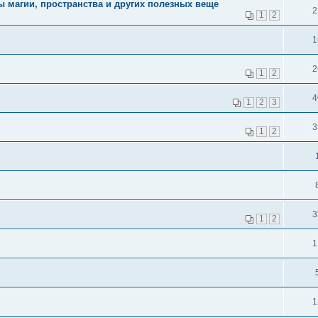
ы магии, пространства и других полезных веще
2
1
2
1
2
1
2
4
1
2
3
3
1
2
3
1
2
1
1