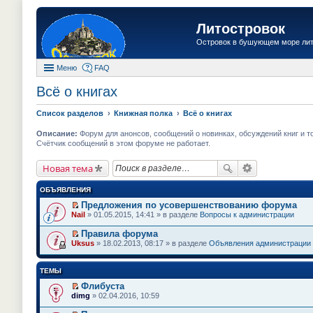
Литостровок
Островок в бушующем море ли
Меню
FAQ
Всё о книгах
Список разделов
Книжная полка
Всё о книгах
Описание:
Форум для анонсов, сообщений о новинках, обсуждений книг и т
Счётчик сообщений в этом форуме не работает.
Новая тема
ОБЪЯВЛЕНИЯ
Предложения по усовершенствованию форума
П
Nail
» 01.05.2015, 14:41 » в разделе
Вопросы к администрации
е
р
Правила форума
е
П
Uksus
» 18.02.2013, 08:17 » в разделе
Объявления администрации
й
е
т
р
и
е
ТЕМЫ
к
й
п
т
Флибуста
е
и
П
dimg
» 02.04.2016, 10:59
р
к
е
в
п
р
о