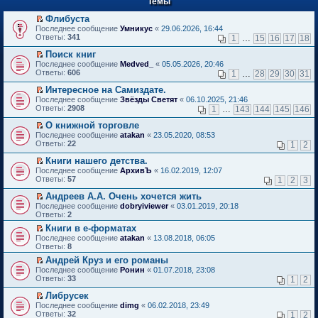
Темы
й
р
т
в
Флибуста
и
о
П
к
Последнее сообщение
Умникус
«
29.06.2026, 16:44
м
е
п
Ответы:
341
1
…
15
16
17
18
у
р
е
н
е
р
Поиск книг
е
й
в
П
Последнее сообщение
Medved_
«
05.05.2026, 20:46
п
т
о
е
Ответы:
606
1
…
28
29
30
31
р
и
м
р
о
к
у
е
Интересное на Самиздате.
ч
п
н
й
П
Последнее сообщение
Звёзды Светят
«
06.10.2025, 21:46
и
е
е
т
е
Ответы:
2908
1
…
143
144
145
146
т
р
п
и
р
а
в
р
к
е
О книжной торговле
н
о
о
п
й
П
Последнее сообщение
atakan
«
23.05.2020, 08:53
н
м
ч
е
т
е
Ответы:
22
1
2
о
у
и
р
и
р
м
н
т
в
к
е
Книги нашего детства.
у
е
а
о
п
й
П
Последнее сообщение
с
АрхивЪ
«
16.02.2019, 12:07
п
н
м
е
т
е
Ответы:
о
57
р
1
2
3
н
у
р
и
р
о
о
о
н
в
к
е
Андреев А.А. Очень хочется жить
б
ч
м
е
о
п
й
П
щ
и
Последнее сообщение
у
dobryiviewer
«
03.01.2019, 20:18
п
м
е
т
е
е
т
Ответы:
с
2
р
у
р
и
р
н
а
о
о
н
в
Книги в е-форматах
к
е
и
н
о
ч
е
о
П
п
Последнее сообщение
й
atakan
«
13.08.2018, 06:05
ю
н
б
и
п
м
е
е
Ответы:
т
8
о
щ
т
р
у
р
р
и
м
е
а
о
Андрей Круз и его романы
н
е
в
к
у
н
н
ч
П
е
Последнее сообщение
й
Ронин
«
01.07.2018, 23:08
о
п
с
и
н
и
е
п
Ответы:
т
33
м
1
2
е
о
ю
о
т
р
р
и
у
р
о
м
а
е
о
Либрусек
к
н
в
б
у
н
й
ч
П
п
е
Последнее сообщение
dimg
«
06.02.2018, 23:49
о
щ
с
н
т
и
е
е
п
Ответы:
32
м
1
2
е
о