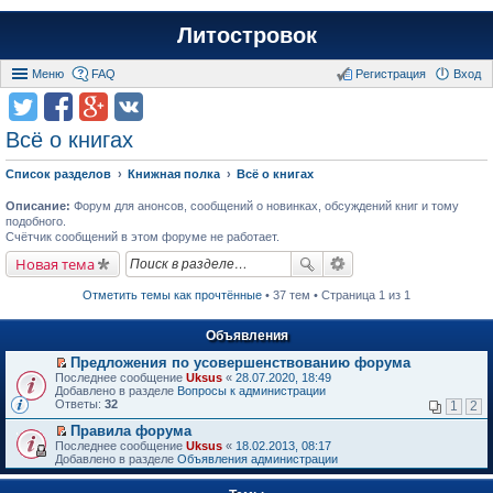
Литостровок
Меню
FAQ
Регистрация
Вход
Всё о книгах
Список разделов
Книжная полка
Всё о книгах
Описание:
Форум для анонсов, сообщений о новинках, обсуждений книг и тому
подобного.
Счётчик сообщений в этом форуме не работает.
Новая тема
Отметить темы как прочтённые
• 37 тем • Страница 1 из 1
Объявления
Предложения по усовершенствованию форума
П
Последнее сообщение
Uksus
«
28.07.2020, 18:49
е
Добавлено в разделе
Вопросы к администрации
р
Ответы:
32
1
2
е
й
Правила форума
т
П
Последнее сообщение
Uksus
«
18.02.2013, 08:17
и
е
Добавлено в разделе
Объявления администрации
к
р
п
е
е