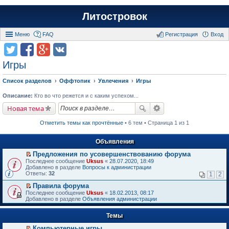
Литостровок
Меню
FAQ
Регистрация
Вход
Игры
Список разделов
Оффтопик
Увлечения
Игры
Описание:
Кто во что режется и с каким успехом...
Новая тема
Отметить темы как прочтённые
• 6 тем • Страница 1 из 1
Объявления
Предложения по усовершенствованию форума
П
Последнее сообщение
Uksus
«
28.07.2020, 18:49
е
Добавлено в разделе
Вопросы к администрации
р
Ответы:
32
1
2
е
й
Правила форума
т
П
Последнее сообщение
Uksus
«
18.02.2013, 08:17
и
е
Добавлено в разделе
Объявления администрации
к
р
п
е
е
Темы
й
р
т
в
Компьютерные игры
и