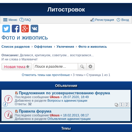
Литостровок
Меню
FAQ
Регистрация
Вход
Фото и живопись
Список разделов
Оффтопик
Увлечения
Фото и живопись
Описание:
Делимся, критикуем, советуем... восторгаемся...
И ни слова о Малевиче!
Новая тема
Отметить темы как прочтённые
• 3 темы • Страница 1 из 1
Объявления
Предложения по усовершенствованию форума
П
Последнее сообщение
Uksus
«
28.07.2020, 18:49
е
Добавлено в разделе
Вопросы к администрации
р
Ответы:
32
1
2
е
й
Правила форума
т
П
Последнее сообщение
Uksus
«
18.02.2013, 08:17
и
е
Добавлено в разделе
Объявления администрации
к
р
п
е
е
Темы
й
р
т