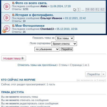
в
Фото со всего света.
и
о
П
к
Последнее сообщение
Alekc
«
11.06.2024, 17:20
м
е
п
Ответы:
1231
1
…
59
60
61
62
у
р
е
н
е
р
История в фотографиях.
е
й
в
П
Последнее сообщение
Ольгерт Иванов
«
03.12.2021, 22:42
п
т
о
е
Ответы:
10
р
и
м
р
о
Мои Фотошопинки
к
у
е
ч
П
п
н
Последнее сообщение
й
Cherdak13
«
05.12.2010, 10:56
и
е
е
е
Ответы:
т
16
т
р
р
п
и
а
е
в
р
к
Показать темы за:
н
й
о
о
п
н
т
м
ч
е
Поле сортировки
о
и
у
и
р
м
к
н
т
в
у
п
е
а
о
с
е
п
н
м
о
р
р
н
Новая тема
у
о
в
о
о
н
б
о
ч
м
е
Отметить темы как прочтённые
• 3 темы • Страница 1 из 1
щ
м
и
у
п
е
у
т
с
р
н
н
а
о
о
Перейти
и
е
н
о
ч
ю
п
н
б
и
КТО СЕЙЧАС НА ФОРУМЕ
р
о
щ
(по активности за 5 минут)
т
о
м
е
а
Сейчас этот раздел просматривают: 1 гость
ч
у
н
н
и
с
и
н
т
о
ю
о
ПРАВА ДОСТУПА
а
о
м
Вы
не можете
начинать темы
н
б
у
н
Вы
не можете
щ
отвечать на сообщения
с
о
е
Вы
не можете
о
редактировать свои сообщения
м
н
о
Вы
не можете
удалять свои сообщения