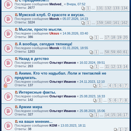
С Праздником!!!
о
П
к
Последнее сообщение
Medved_
«
Вчера, 07:52
м
е
п
Ответы:
2677
1
…
131
132
133
134
у
р
е
н
е
р
Мужской клуб. О красоте и вкусах.
е
й
в
П
Последнее сообщение
Morok
«
05.07.2026, 14:23
п
т
о
е
Ответы:
3224
1
…
159
160
161
162
р
и
м
р
о
к
у
е
Мысли, просто мысли.
ч
п
н
й
П
Последнее сообщение
Uksus
«
14.06.2026, 03:40
и
е
е
т
е
Ответы:
386
1
…
17
18
19
20
т
р
п
и
р
а
в
р
к
е
А вообще, сегодня тяпница!
н
о
о
п
й
П
Последнее сообщение
Morok
«
01.01.2026, 18:55
н
м
ч
е
т
е
Ответы:
1203
1
…
58
59
60
61
о
у
и
р
и
р
м
н
т
в
к
е
Назад в детство
у
е
а
о
п
й
П
Последнее сообщение
с
Ольгерт Иванов
«
16.02.2024, 09:51
п
н
м
е
т
е
Ответы:
о
263
р
1
…
11
12
13
14
н
у
р
и
р
о
о
о
н
в
к
е
Аниме. Кто что надыбал. Лоли и тентаклей не
б
ч
м
е
о
п
й
П
щ
и
предлагать.
у
п
м
е
т
е
е
т
с
р
Последнее сообщение
у
Ольгерт Иванов
«
24.11.2023, 12:10
р
и
р
н
а
о
о
Ответы:
н
137
1
…
4
5
6
7
в
к
е
и
н
о
ч
е
о
п
й
ю
н
б
и
Интересные факты.
п
м
е
т
о
щ
т
П
р
Последнее сообщение
у
Ольгерт Иванов
«
25.08.2023, 16:33
р
и
м
е
а
е
о
Ответы:
н
142
1
…
5
6
7
8
в
к
у
н
н
р
ч
е
о
п
с
и
н
е
и
Армии мира
п
м
е
о
ю
о
й
т
П
р
Последнее сообщение
у
Ольгерт Иванов
«
25.08.2023, 15:06
р
о
м
т
а
е
о
Ответы:
н
327
1
…
14
15
16
17
в
б
у
и
н
р
ч
е
о
щ
с
к
н
е
и
на ваше мнение...
п
м
е
о
п
о
й
т
П
р
Последнее сообщение
у
KOM
«
13.03.2023, 18:11
н
о
е
м
т
а
е
о
Ответы:
н
38
1
2
и
б
р
у
и