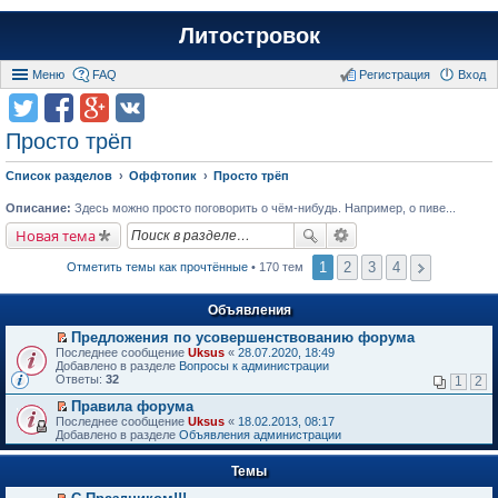
Литостровок
Меню
FAQ
Регистрация
Вход
Просто трёп
Список разделов
Оффтопик
Просто трёп
Описание:
Здесь можно просто поговорить о чём-нибудь. Например, о пиве...
Новая тема
1
2
3
4
Отметить темы как прочтённые
• 170 тем
Объявления
Предложения по усовершенствованию форума
П
Последнее сообщение
Uksus
«
28.07.2020, 18:49
е
Добавлено в разделе
Вопросы к администрации
р
Ответы:
32
1
2
е
й
Правила форума
т
П
Последнее сообщение
Uksus
«
18.02.2013, 08:17
и
е
Добавлено в разделе
Объявления администрации
к
р
п
е
е
Темы
й
р
т
в
и