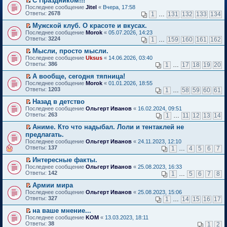
С Праздником!!!
о
П
к
Последнее сообщение
Jitel
«
Вчера, 17:58
м
е
п
Ответы:
2678
1
…
131
132
133
134
у
р
е
н
е
р
Мужской клуб. О красоте и вкусах.
е
й
в
П
Последнее сообщение
Morok
«
05.07.2026, 14:23
п
т
о
е
Ответы:
3224
1
…
159
160
161
162
р
и
м
р
о
к
у
е
Мысли, просто мысли.
ч
п
н
й
П
Последнее сообщение
Uksus
«
14.06.2026, 03:40
и
е
е
т
е
Ответы:
386
1
…
17
18
19
20
т
р
п
и
р
а
в
р
к
е
А вообще, сегодня тяпница!
н
о
о
п
й
П
Последнее сообщение
Morok
«
01.01.2026, 18:55
н
м
ч
е
т
е
Ответы:
1203
1
…
58
59
60
61
о
у
и
р
и
р
м
н
т
в
к
е
Назад в детство
у
е
а
о
п
й
П
Последнее сообщение
с
Ольгерт Иванов
«
16.02.2024, 09:51
п
н
м
е
т
е
Ответы:
о
263
р
1
…
11
12
13
14
н
у
р
и
р
о
о
о
н
в
к
е
Аниме. Кто что надыбал. Лоли и тентаклей не
б
ч
м
е
о
п
й
П
щ
и
предлагать.
у
п
м
е
т
е
е
т
с
р
Последнее сообщение
у
Ольгерт Иванов
«
24.11.2023, 12:10
р
и
р
н
а
о
о
Ответы:
н
137
1
…
4
5
6
7
в
к
е
и
н
о
ч
е
о
п
й
ю
н
б
и
Интересные факты.
п
м
е
т
о
щ
т
П
р
Последнее сообщение
у
Ольгерт Иванов
«
25.08.2023, 16:33
р
и
м
е
а
е
о
Ответы:
н
142
1
…
5
6
7
8
в
к
у
н
н
р
ч
е
о
п
с
и
н
е
и
Армии мира
п
м
е
о
ю
о
й
т
П
р
Последнее сообщение
у
Ольгерт Иванов
«
25.08.2023, 15:06
р
о
м
т
а
е
о
Ответы:
н
327
1
…
14
15
16
17
в
б
у
и
н
р
ч
е
о
щ
с
к
н
е
и
на ваше мнение...
п
м
е
о
п
о
й
т
П
р
Последнее сообщение
у
KOM
«
13.03.2023, 18:11
н
о
е
м
т
а
е
о
Ответы:
н
38
1
2
и
б
р
у
и