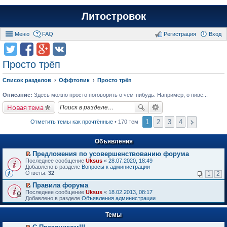
Литостровок
Меню
FAQ
Регистрация
Вход
Просто трёп
Список разделов
Оффтопик
Просто трёп
Описание:
Здесь можно просто поговорить о чём-нибудь. Например, о пиве...
Новая тема
1
2
3
4
Отметить темы как прочтённые
• 170 тем
Объявления
Предложения по усовершенствованию форума
П
Последнее сообщение
Uksus
«
28.07.2020, 18:49
е
Добавлено в разделе
Вопросы к администрации
р
Ответы:
32
1
2
е
й
Правила форума
т
П
Последнее сообщение
Uksus
«
18.02.2013, 08:17
и
е
Добавлено в разделе
Объявления администрации
к
р
п
е
е
Темы
й
р
т
в
и