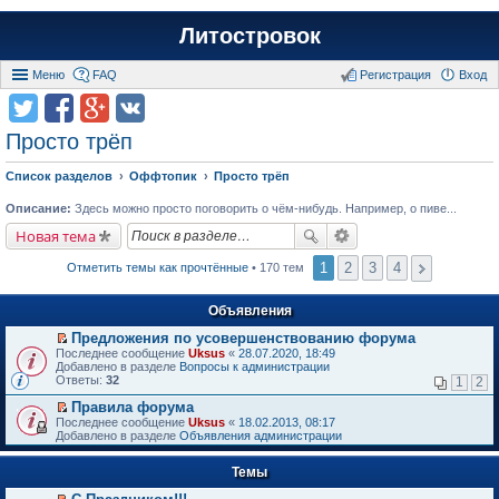
Литостровок
Меню
FAQ
Регистрация
Вход
Просто трёп
Список разделов
Оффтопик
Просто трёп
Описание:
Здесь можно просто поговорить о чём-нибудь. Например, о пиве...
Новая тема
1
2
3
4
Отметить темы как прочтённые
• 170 тем
Объявления
Предложения по усовершенствованию форума
П
Последнее сообщение
Uksus
«
28.07.2020, 18:49
е
Добавлено в разделе
Вопросы к администрации
р
Ответы:
32
1
2
е
й
Правила форума
т
П
Последнее сообщение
Uksus
«
18.02.2013, 08:17
и
е
Добавлено в разделе
Объявления администрации
к
р
п
е
е
Темы
й
р
т
в
и