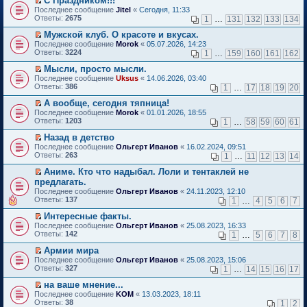
С Праздником!!!
о
П
к
Последнее сообщение
Jitel
«
Сегодня, 11:33
м
е
п
Ответы:
2675
1
…
131
132
133
134
у
р
е
н
е
р
Мужской клуб. О красоте и вкусах.
е
й
в
П
Последнее сообщение
Morok
«
05.07.2026, 14:23
п
т
о
е
Ответы:
3224
1
…
159
160
161
162
р
и
м
р
о
к
у
е
Мысли, просто мысли.
ч
п
н
й
П
Последнее сообщение
Uksus
«
14.06.2026, 03:40
и
е
е
т
е
Ответы:
386
1
…
17
18
19
20
т
р
п
и
р
а
в
р
к
е
А вообще, сегодня тяпница!
н
о
о
п
й
П
Последнее сообщение
Morok
«
01.01.2026, 18:55
н
м
ч
е
т
е
Ответы:
1203
1
…
58
59
60
61
о
у
и
р
и
р
м
н
т
в
к
е
Назад в детство
у
е
а
о
п
й
П
Последнее сообщение
с
Ольгерт Иванов
«
16.02.2024, 09:51
п
н
м
е
т
е
Ответы:
о
263
р
1
…
11
12
13
14
н
у
р
и
р
о
о
о
н
в
к
е
Аниме. Кто что надыбал. Лоли и тентаклей не
б
ч
м
е
о
п
й
П
щ
и
предлагать.
у
п
м
е
т
е
е
т
с
р
Последнее сообщение
у
Ольгерт Иванов
«
24.11.2023, 12:10
р
и
р
н
а
о
о
Ответы:
н
137
1
…
4
5
6
7
в
к
е
и
н
о
ч
е
о
п
й
ю
н
б
и
Интересные факты.
п
м
е
т
о
щ
т
П
р
Последнее сообщение
у
Ольгерт Иванов
«
25.08.2023, 16:33
р
и
м
е
а
е
о
Ответы:
н
142
1
…
5
6
7
8
в
к
у
н
н
р
ч
е
о
п
с
и
н
е
и
Армии мира
п
м
е
о
ю
о
й
т
П
р
Последнее сообщение
у
Ольгерт Иванов
«
25.08.2023, 15:06
р
о
м
т
а
е
о
Ответы:
н
327
1
…
14
15
16
17
в
б
у
и
н
р
ч
е
о
щ
с
к
н
е
и
на ваше мнение...
п
м
е
о
п
о
й
т
П
р
Последнее сообщение
у
KOM
«
13.03.2023, 18:11
н
о
е
м
т
а
е
о
Ответы:
н
38
1
2
и
б
р
у
и