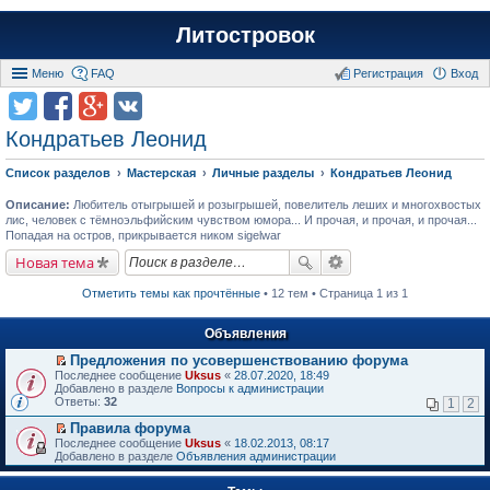
Литостровок
Меню
FAQ
Регистрация
Вход
Кондратьев Леонид
Список разделов
Мастерская
Личные разделы
Кондратьев Леонид
Описание:
Любитель отыгрышей и розыгрышей, повелитель леших и многохвостых
лис, человек с тёмноэльфийским чувством юмора... И прочая, и прочая, и прочая...
Попадая на остров, прикрывается ником sigelwar
Новая тема
Отметить темы как прочтённые
• 12 тем • Страница 1 из 1
Объявления
Предложения по усовершенствованию форума
П
Последнее сообщение
Uksus
«
28.07.2020, 18:49
е
Добавлено в разделе
Вопросы к администрации
р
Ответы:
32
1
2
е
й
Правила форума
т
П
Последнее сообщение
Uksus
«
18.02.2013, 08:17
и
е
Добавлено в разделе
Объявления администрации
к
р
п
е
е