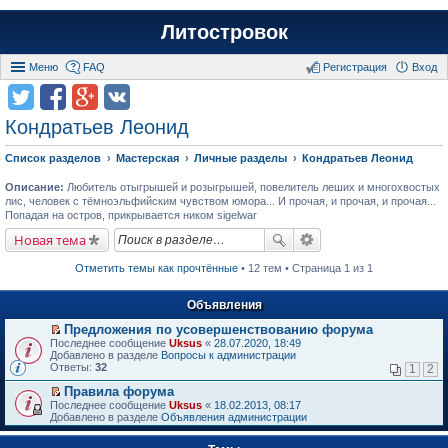
Литостровок
Меню
FAQ
Регистрация
Вход
Кондратьев Леонид
Список разделов
Мастерская
Личные разделы
Кондратьев Леонид
Описание:
Любитель отыгрышей и розыгрышей, повелитель леших и многохвостых
лис, человек с тёмноэльфийским чувством юмора... И прочая, и прочая, и прочая...
Попадая на остров, прикрывается ником sigelwar
Новая тема
Отметить темы как прочтённые
• 12 тем • Страница 1 из 1
Объявления
Предложения по усовершенствованию форума
П
Последнее сообщение
Uksus
«
28.07.2020, 18:49
е
Добавлено в разделе
Вопросы к администрации
р
Ответы:
32
1
2
е
й
Правила форума
т
П
Последнее сообщение
Uksus
«
18.02.2013, 08:17
и
е
Добавлено в разделе
Объявления администрации
к
р
п
е
е