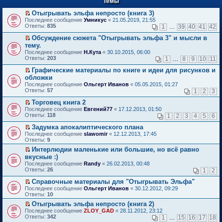
Темы
й
р
т
в
Отыгрывать эльфа непросто (книга 3)
и
о
П
к
Последнее сообщение
Умникус
«
21.05.2019, 21:55
м
е
п
Ответы:
835
1
…
39
40
41
42
у
р
е
н
е
р
Обсуждение сюжета "Отыгрывать эльфа 3" и мысли в
е
й
в
П
тему.
п
т
о
е
Последнее сообщение
Н.Кута
«
30.10.2015, 06:00
р
и
м
р
Ответы:
203
1
…
8
9
10
11
о
к
у
е
ч
п
н
й
Графические материалы по книге и идеи для рисунков и
и
е
е
т
П
обложки
т
р
п
и
е
а
в
Последнее сообщение
р
Ольгерт Иванов
«
05.05.2015, 01:27
к
р
н
о
Ответы:
о
57
п
1
2
3
е
н
м
ч
е
й
о
у
Торговец книга 2
и
р
т
м
н
П
т
в
Последнее сообщение
Евгений77
«
17.12.2013, 01:50
и
у
е
е
а
о
Ответы:
118
1
2
3
4
5
6
к
с
п
р
н
м
п
о
р
е
н
у
Задумка апокалиптического плана
е
о
о
й
о
н
П
Последнее сообщение
slawomir
«
12.12.2013, 17:45
р
б
ч
т
м
е
е
Ответы:
9
в
щ
и
и
у
п
р
о
е
Интерлюдии маленькие или большие, но всё равно
т
к
с
р
е
м
н
П
а
п
о
вкусные :)
о
й
у
и
е
н
е
о
ч
т
Последнее сообщение
Randy
«
26.02.2013, 00:48
н
ю
р
н
р
б
и
и
Ответы:
26
1
2
е
е
о
в
щ
т
к
п
й
м
о
е
а
п
Справочные материалы для "Отыгрывать Эльфа"
р
т
у
м
н
н
е
П
Последнее сообщение
о
Ольгерт Иванов
«
30.12.2012, 09:29
и
с
у
и
н
р
е
Ответы:
ч
10
к
о
н
ю
о
в
р
и
п
о
е
Отыгрывать эльфа непросто (книга 2)
м
о
е
т
е
б
п
П
у
м
Последнее сообщение
й
ZLOY_GAD
«
28.11.2012, 23:12
а
р
щ
р
е
с
у
Ответы:
т
342
1
…
15
16
17
18
н
в
е
о
р
о
н