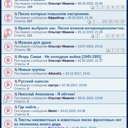
о
П
к
Последнее сообщение
Ольгерт Иванов
«
08.06.2025, 01:06
м
е
п
Ответы:
109
1
2
3
4
5
6
у
р
е
н
е
р
Песни которые повысили настроение.
е
й
в
П
Последнее сообщение
Ефрейтор
«
26.03.2024, 21:26
п
т
о
е
Ответы:
637
1
…
29
30
31
32
р
и
м
р
о
к
у
е
Время выбрало нас. Песни воинов-интернационалистов.
ч
п
н
й
П
Последнее сообщение
Ольгерт Иванов
«
25.12.2023, 21:20
и
е
е
т
е
Ответы:
121
1
…
4
5
6
7
т
р
п
и
р
а
в
р
к
е
Музыка для души
н
о
о
п
й
П
Последнее сообщение
Ольгерт Иванов
«
19.07.2023, 23:32
н
м
ч
е
т
е
Ответы:
55
1
2
3
о
у
и
р
и
р
м
н
т
в
к
е
Игорь Сивак - Не холодная война [1945-1991]
у
е
а
о
п
й
П
Последнее сообщение
с
Ольгерт Иванов
«
02.04.2020, 21:37
п
н
м
е
т
е
Ответы:
о
4
р
н
у
р
и
р
о
о
о
н
в
Новые группы
к
е
б
ч
м
е
о
П
п
Последнее сообщение
й
AllexxGL
«
24.12.2017, 14:41
щ
и
у
п
м
е
е
т
е
т
с
р
у
р
р
и
Русский шансон
н
а
о
о
н
е
в
к
П
и
н
Последнее сообщение
о
пастух
«
07.05.2017, 03:04
ч
е
й
о
п
е
ю
н
Ответы:
б
8
и
п
т
м
е
р
о
щ
т
р
и
у
Николай Анисимов - Я лётчик!
р
е
м
е
а
о
к
н
П
в
Последнее сообщение
й
Ольгерт Иванов
«
28.01.2016, 13:59
у
н
н
ч
п
е
е
о
Ответы:
т
9
с
и
н
и
е
п
р
м
и
о
ю
о
т
Где найти...
р
р
е
у
к
о
м
а
П
в
о
Последнее сообщение
й
Molot
«
24.01.2015, 03:38
н
п
б
у
н
е
о
ч
Ответы:
т
5
е
е
щ
с
н
р
м
и
и
п
р
е
Тексты неизвестных и известных песен фронтовых лет
о
о
е
у
т
к
р
в
н
П
о
из песенника моего деда.
м
й
н
а
п
о
о
и
е
б
у
т
е
н
Последнее сообщение
е
Владимир_1
«
12.05.2014, 20:59