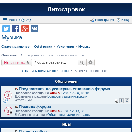
Литостровок
Меню
FAQ
Регистрация
Вход
Музыка
Список разделов
Оффтопик
Увлечения
Музыка
Описание:
Ве-е-чер-ний зво-о-он... и его исполнители...
Новая тема
Отметить темы как прочтённые
• 15 тем • Страница 1 из 1
Объявления
Предложения по усовершенствованию форума
П
Последнее сообщение
Uksus
«
28.07.2020, 18:49
е
Добавлено в разделе
Вопросы к администрации
р
Ответы:
32
1
2
е
й
Правила форума
т
П
Последнее сообщение
Uksus
«
18.02.2013, 08:17
и
е
Добавлено в разделе
Объявления администрации
к
р
п
е
е
Темы
й
р
т
в
Песни о войне
и