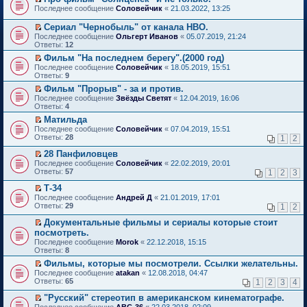
о
П
к
Последнее сообщение
Соловейчик
«
21.03.2022, 13:25
м
е
п
у
р
е
Сериал "Чернобыль" от канала HBO.
н
е
р
П
Последнее сообщение
Ольгерт Иванов
«
05.07.2019, 21:24
е
й
в
е
Ответы:
12
п
т
о
р
р
и
м
Фильм "На последнем берегу".(2000 год)
е
о
к
у
П
Последнее сообщение
й
Соловейчик
«
18.05.2019, 15:51
ч
п
н
е
Ответы:
т
9
и
е
е
р
и
т
Фильм "Прорыв" - за и против.
р
п
е
к
а
П
в
р
Последнее сообщение
й
Звёзды Светят
«
12.04.2019, 16:06
п
н
е
о
о
Ответы:
т
4
е
н
р
м
ч
и
р
Матильда
о
е
у
и
к
в
П
Последнее сообщение
м
й
Соловейчик
«
07.04.2019, 15:51
н
т
п
о
е
Ответы:
у
т
28
е
1
2
а
е
м
р
с
и
п
н
р
у
е
28 Панфиловцев
о
к
р
н
в
н
й
П
о
п
о
Последнее сообщение
о
Соловейчик
«
22.02.2019, 20:01
о
е
т
е
б
е
ч
Ответы:
м
57
м
1
2
3
п
и
р
щ
р
и
у
у
р
к
е
е
в
т
Т-34
с
н
о
п
й
н
о
а
П
о
е
Последнее сообщение
Андрей Д
«
21.01.2019, 17:01
ч
е
т
и
м
н
е
о
п
Ответы:
29
1
2
и
р
и
ю
у
н
р
б
р
т
в
к
н
о
е
щ
о
Документальные фильмы и сериалы которые стоит
а
о
п
е
м
й
е
ч
П
посмотреть.
н
м
е
п
у
т
н
и
е
н
Последнее сообщение
у
Morok
«
22.12.2018, 15:15
р
р
с
и
и
т
р
о
Ответы:
н
8
в
о
о
к
ю
а
е
м
е
о
ч
о
п
н
й
Фильмы, которые мы посмотрели. Ссылки желательны.
у
п
м
и
б
е
н
т
П
Последнее сообщение
с
atakan
«
12.08.2018, 04:47
р
у
т
щ
р
о
и
е
Ответы:
о
65
1
2
3
4
о
н
а
е
в
м
к
р
о
ч
е
н
н
о
у
п
е
"Русский" стереотип в американском кинематографе.
б
и
п
н
и
м
с
е
й
П
щ
Последнее сообщение
АВС-36
«
22.03.2018, 02:09