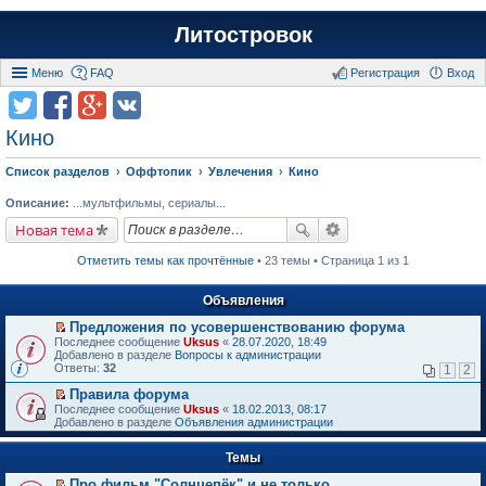
Литостровок
Меню
FAQ
Регистрация
Вход
Кино
Список разделов
Оффтопик
Увлечения
Кино
Описание:
...мультфильмы, сериалы...
Новая тема
Отметить темы как прочтённые
• 23 темы • Страница 1 из 1
Объявления
Предложения по усовершенствованию форума
П
Последнее сообщение
Uksus
«
28.07.2020, 18:49
е
Добавлено в разделе
Вопросы к администрации
р
Ответы:
32
1
2
е
й
Правила форума
т
П
Последнее сообщение
Uksus
«
18.02.2013, 08:17
и
е
Добавлено в разделе
Объявления администрации
к
р
п
е
е
Темы
й
р
т
в
Про фильм "Солнцепёк" и не только.
и