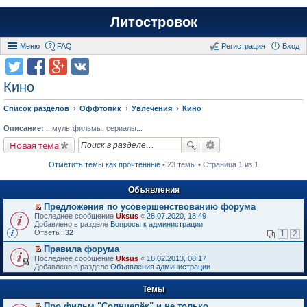
Литостровок
Меню
FAQ
Регистрация
Вход
Кино
Список разделов
Оффтопик
Увлечения
Кино
Описание:
...мультфильмы, сериалы...
Новая тема
Отметить темы как прочтённые
• 23 темы • Страница 1 из 1
Объявления
Предложения по усовершенствованию форума
П
Последнее сообщение
Uksus
«
28.07.2020, 18:49
е
Добавлено в разделе
Вопросы к администрации
р
Ответы:
32
1
2
е
й
Правила форума
т
П
Последнее сообщение
Uksus
«
18.02.2013, 08:17
и
е
Добавлено в разделе
Объявления администрации
к
р
п
е
е
Темы
й
р
т
в
Про фильм "Солнцепёк" и не только.
и