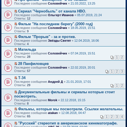
о
П
к
Последнее сообщение
Соловейчик
«
21.03.2022, 13:25
м
е
п
у
р
е
Сериал "Чернобыль" от канала HBO.
н
е
р
П
Последнее сообщение
Ольгерт Иванов
«
05.07.2019, 21:24
е
й
в
е
Ответы:
12
п
т
о
р
р
и
м
Фильм "На последнем берегу".(2000 год)
е
о
к
у
П
Последнее сообщение
й
Соловейчик
«
18.05.2019, 15:51
ч
п
н
е
Ответы:
т
9
и
е
е
р
и
т
Фильм "Прорыв" - за и против.
р
п
е
к
а
П
в
р
Последнее сообщение
й
Звёзды Светят
«
12.04.2019, 16:06
п
н
е
о
о
Ответы:
т
4
е
н
р
м
ч
и
р
Матильда
о
е
у
и
к
в
П
Последнее сообщение
м
й
Соловейчик
«
07.04.2019, 15:51
н
т
п
о
е
Ответы:
у
т
28
е
1
2
а
е
м
р
с
и
п
н
р
у
е
28 Панфиловцев
о
к
р
н
в
н
й
П
о
п
о
Последнее сообщение
о
Соловейчик
«
22.02.2019, 20:01
о
е
т
е
б
е
ч
Ответы:
м
57
м
1
2
3
п
и
р
щ
р
и
у
у
р
к
е
е
в
т
Т-34
с
н
о
п
й
н
о
а
П
о
е
Последнее сообщение
Андрей Д
«
21.01.2019, 17:01
ч
е
т
и
м
н
е
о
п
Ответы:
29
1
2
и
р
и
ю
у
н
р
б
р
т
в
к
н
о
е
щ
о
Документальные фильмы и сериалы которые стоит
а
о
п
е
м
й
е
ч
П
посмотреть.
н
м
е
п
у
т
н
и
е
н
Последнее сообщение
у
Morok
«
22.12.2018, 15:15
р
р
с
и
и
т
р
о
Ответы:
н
8
в
о
о
к
ю
а
е
м
е
о
ч
о
п
н
й
Фильмы, которые мы посмотрели. Ссылки желательны.
у
п
м
и
б
е
н
т
П
Последнее сообщение
с
atakan
«
12.08.2018, 04:47
р
у
т
щ
р
о
и
е
Ответы:
о
65
1
2
3
4
о
н
а
е
в
м
к
р
о
ч
е
н
н
о
у
п
е
"Русский" стереотип в американском кинематографе.
б
и
п
н
и
м
с
е
й
П
щ
Последнее сообщение
АВС-36
«
22.03.2018, 02:09