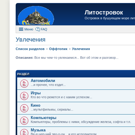
Литостровок
Островок в бушующем море ли
Меню
FAQ
Увлечения
Список разделов
Оффтопик
Увлечения
Описание:
Все мы чем-то увлекаемся... Вот об этом и разговор...
РАЗДЕЛ
Автомобили
...и прочее, что ездит...
Игры
Кто во что режется и с каким успехом...
Кино
...мультфильмы, сериалы...
Компьютеры
Компьютеры, проблемы с ними, обсуждение железа, софта и т.п.
Музыка
Ве-е-чер-ний зво-о-он... и его исполнители...