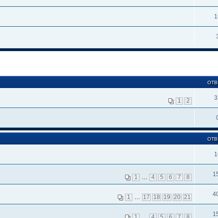
1
ОТВ
3
1
2
ОТВ
1
1
1
…
4
5
6
7
8
4
1
…
17
18
19
20
21
1
1
…
4
5
6
7
8