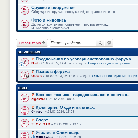
Оружие и вооружения
Обсуждение оружия, вооружений, их сравнение и т.п.
Фото и живопись
Делимся, критикуем, советуем... восторгаемся...
И ни слова о Малевиче!
Новая тема
ОБЪЯВЛЕНИЯ
Предложения по усовершенствованию форума
П
Nail
» 01.05.2015, 14:41 » в разделе
Вопросы к администрации
е
р
Правила форума
е
П
Uksus
» 18.02.2013, 08:17 » в разделе
Объявления администрации
й
е
т
р
и
е
ТЕМЫ
к
й
п
т
Военная техника - парадоксальная и не очень.
е
и
П
sigelwar
» 23.12.2010, 09:06
р
к
е
в
п
р
о
Кулинария. О еде и напитках.
е
е
м
П
бигфут
» 28.03.2016, 15:08
р
й
у
е
в
т
н
р
о
Спорт.
и
е
е
м
П
к
ZLOY_GAD
» 29.12.2015, 13:15
п
й
у
е
п
р
т
н
р
е
Участие в Олимпиаде
о
и
е
е
р
П
ч
к
AllexxGL
» 17.12.2017, 07:29
п
й