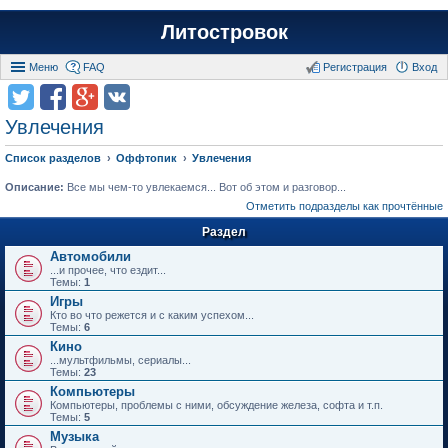
Литостровок
Меню
FAQ
Регистрация
Вход
Увлечения
Список разделов
Оффтопик
Увлечения
Описание:
Все мы чем-то увлекаемся... Вот об этом и разговор...
Отметить подразделы как прочтённые
Раздел
Автомобили
...и прочее, что ездит...
Темы:
1
Игры
Кто во что режется и с каким успехом...
Темы:
6
Кино
...мультфильмы, сериалы...
Темы:
23
Компьютеры
Компьютеры, проблемы с ними, обсуждение железа, софта и т.п.
Темы:
5
Музыка