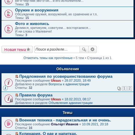
Ве-е-чер-ний зво-о-он... и его исполнители...
Темы:
15
Оружие и вооружения
Обсуждение оружия, вооружений, их сравнение и т.п.
Темы:
15
Фото и живопись
Делимся, критикуем, советуем... восторгаемся...
И ни слова о Малевиче!
Темы:
3
Новая тема
Отметить темы как прочтённые
• 5 тем • Страница 1 из 1
Объявления
Предложения по усовершенствованию форума
П
Последнее сообщение
Uksus
«
28.07.2020, 18:49
е
Добавлено в разделе
Вопросы к администрации
р
Ответы:
32
1
2
е
й
Правила форума
т
П
Последнее сообщение
Uksus
«
18.02.2013, 08:17
и
е
Добавлено в разделе
Объявления администрации
к
р
п
е
е
Темы
й
р
т
в
Военная техника - парадоксальная и не очень.
и
о
П
к
Последнее сообщение
Ольгерт Иванов
«
10.09.2021, 20:18
м
е
п
Ответы:
16
у
р
е
Кулинария. О еде и напитках.
н
е
р