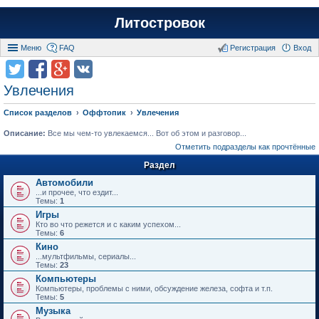
Литостровок
Меню
FAQ
Регистрация
Вход
Увлечения
Список разделов
Оффтопик
Увлечения
Описание:
Все мы чем-то увлекаемся... Вот об этом и разговор...
Отметить подразделы как прочтённые
Раздел
Автомобили
...и прочее, что ездит...
Темы:
1
Игры
Кто во что режется и с каким успехом...
Темы:
6
Кино
...мультфильмы, сериалы...
Темы:
23
Компьютеры
Компьютеры, проблемы с ними, обсуждение железа, софта и т.п.
Темы:
5
Музыка