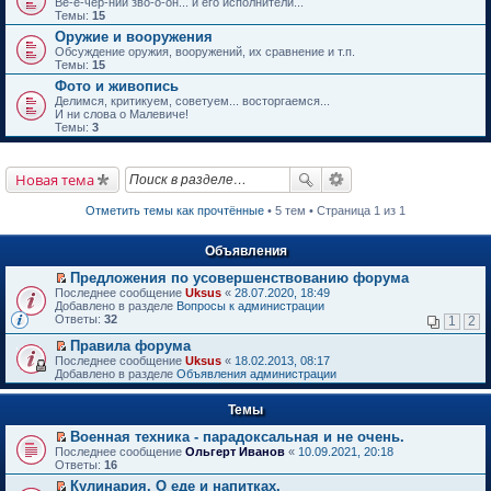
Ве-е-чер-ний зво-о-он... и его исполнители...
Темы:
15
Оружие и вооружения
Обсуждение оружия, вооружений, их сравнение и т.п.
Темы:
15
Фото и живопись
Делимся, критикуем, советуем... восторгаемся...
И ни слова о Малевиче!
Темы:
3
Новая тема
Отметить темы как прочтённые
• 5 тем • Страница 1 из 1
Объявления
Предложения по усовершенствованию форума
П
Последнее сообщение
Uksus
«
28.07.2020, 18:49
е
Добавлено в разделе
Вопросы к администрации
р
Ответы:
32
1
2
е
й
Правила форума
т
П
Последнее сообщение
Uksus
«
18.02.2013, 08:17
и
е
Добавлено в разделе
Объявления администрации
к
р
п
е
е
Темы
й
р
т
в
Военная техника - парадоксальная и не очень.
и
о
П
к
Последнее сообщение
Ольгерт Иванов
«
10.09.2021, 20:18
м
е
п
Ответы:
16
у
р
е
Кулинария. О еде и напитках.
н
е
р