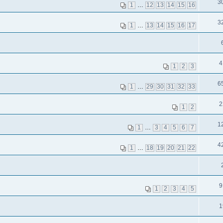
3
1
…
12
13
14
15
16
3
1
…
13
14
15
16
17
4
1
2
3
6
1
…
29
30
31
32
33
2
1
2
1
1
…
3
4
5
6
7
4
1
…
18
19
20
21
22
9
1
2
3
4
5
1