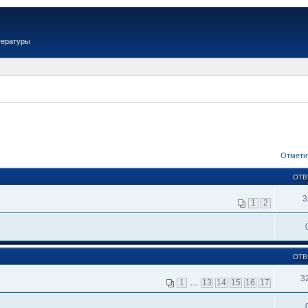
тературы
Отмети
ОТВ
3
1
2
ОТВ
3
1
…
13
14
15
16
17