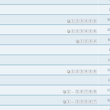
1
1
2
3
4
5
6
1
1
2
3
4
5
6
6
1
2
3
4
1
1
1
2
3
4
5
6
1
1
1
…
5
6
7
8
9
1
1
…
3
4
5
6
7