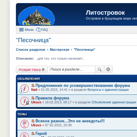
Литостровок
Островок в бушующем море ли
Меню
FAQ
"Песочница"
Список разделов
Мастерская
"Песочница"
Описание:
...для тех, кто только начинает...
Новая тема
ОБЪЯВЛЕНИЯ
Предложения по усовершенствованию форума
П
Nail
» 01.05.2015, 14:41 » в разделе
Вопросы к администрации
е
р
Правила форума
е
П
Uksus
» 18.02.2013, 08:17 » в разделе
Объявления администрации
й
е
т
р
и
е
ТЕМЫ
к
й
п
т
Всякое разное...Это не анекдоты!!!
е
и
П
Uksus
» 07.02.2015, 20:38
р
к
е
в
п
р
о
Герой
е
е
м
П