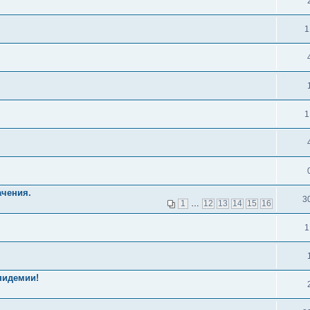
1
1
ачения.
3
1
…
12
13
14
15
16
1
пидемии!