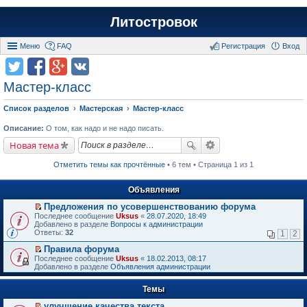
Литостровок
Меню
FAQ
Регистрация
Вход
Мастер-класс
Список разделов
Мастерская
Мастер-класс
Описание:
О том, как надо и не надо писать.
Новая тема
Отметить темы как прочтённые
• 6 тем • Страница 1 из 1
Объявления
Предложения по усовершенствованию форума
П
Последнее сообщение
Uksus
«
28.07.2020, 18:49
е
Добавлено в разделе
Вопросы к администрации
р
Ответы:
32
1
2
е
й
Правила форума
т
П
Последнее сообщение
Uksus
«
18.02.2013, 08:17
и
е
Добавлено в разделе
Объявления администрации
к
р
п
е
е
Темы
й
р
т
в
улучшение качества текста
и