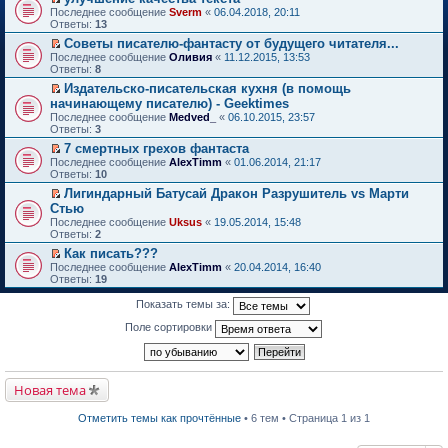
о
П
к
Последнее сообщение
Sverm
«
06.04.2018, 20:11
м
е
п
Ответы:
13
у
р
е
Советы писателю-фантасту от будущего читателя...
н
е
р
П
е
Последнее сообщение
й
Оливия
«
11.12.2015, 13:53
в
е
п
Ответы:
т
8
о
р
р
и
м
Издательско-писательская кухня (в помощь
е
о
к
у
П
начинающему писателю) - Geektimes
й
ч
п
н
е
т
и
Последнее сообщение
е
Medved_
«
06.10.2015, 23:57
е
р
и
т
Ответы:
р
3
п
е
к
а
в
р
й
7 смертных грехов фантаста
п
н
о
о
т
П
Последнее сообщение
е
AlexTimm
«
01.06.2014, 21:17
н
м
ч
и
е
Ответы:
р
10
о
у
и
к
р
в
м
н
т
Лигиндарный Батусай Дракон Разрушитель vs Марти
п
е
о
у
е
а
П
Стью
е
й
м
с
п
н
е
р
т
Последнее сообщение
у
Uksus
«
19.05.2014, 15:48
о
р
н
р
в
и
Ответы:
н
2
о
о
о
е
о
к
е
б
ч
м
й
Как писать???
м
п
п
щ
и
у
т
П
Последнее сообщение
у
е
AlexTimm
«
20.04.2014, 16:40
р
е
т
с
и
е
Ответы:
н
р
19
о
н
а
о
к
р
е
в
ч
и
н
о
п
е
п
о
Показать темы за:
и
ю
н
б
е
й
р
м
т
о
щ
р
т
о
у
Поле сортировки
а
м
е
в
и
ч
н
н
у
н
о
к
и
е
н
с
и
м
п
т
п
о
о
ю
у
е
а
р
м
о
н
р
Новая тема
н
о
у
б
е
в
н
ч
с
щ
п
о
о
и
о
е
Отметить темы как прочтённые
• 6 тем • Страница 1 из 1
р
м
м
т
о
н
о
у
у
а
б
и
ч
н
с
н