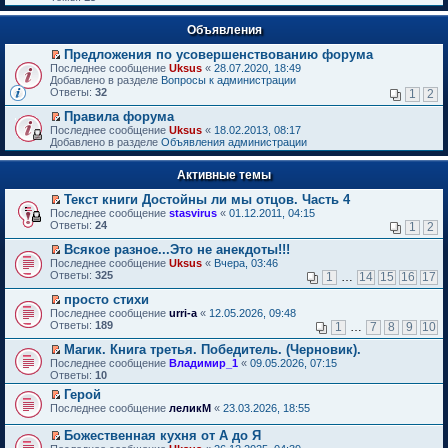
Объявления
Предложения по усовершенствованию форума
П
Последнее сообщение
Uksus
«
28.07.2020, 18:49
е
Добавлено в разделе
Вопросы к администрации
р
Ответы:
32
1
2
е
й
Правила форума
т
П
Последнее сообщение
Uksus
«
18.02.2013, 08:17
и
е
Добавлено в разделе
Объявления администрации
к
р
п
е
е
Активные темы
й
р
т
в
Текст книги Достойны ли мы отцов. Часть 4
и
о
П
к
Последнее сообщение
stasvirus
«
01.12.2011, 04:15
м
е
п
Ответы:
24
1
2
у
р
е
н
е
р
Всякое разное...Это не анекдоты!!!
е
й
в
П
Последнее сообщение
Uksus
«
Вчера, 03:46
п
т
о
е
Ответы:
325
1
…
14
15
16
17
р
и
м
р
о
к
у
е
просто стихи
ч
п
н
й
П
Последнее сообщение
urri-a
«
12.05.2026, 09:48
и
е
е
т
е
Ответы:
189
1
…
7
8
9
10
т
р
п
и
р
а
в
р
к
е
Магик. Книга третья. Победитель. (Черновик).
н
о
о
п
й
П
Последнее сообщение
Владимир_1
«
09.05.2026, 07:15
н
м
ч
е
т
е
Ответы:
10
о
у
и
р
и
р
м
н
т
в
Герой
к
е
у
е
а
о
П
п
Последнее сообщение
й
леликМ
«
23.03.2026, 18:55
с
п
н
м
е
е
т
о
р
н
у
р
р
и
Божественная кухня от А до Я
о
о
о
н
е
в
к
П