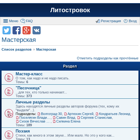
Литостровок
Меню
FAQ
Регистрация
Вход
Мастерская
Список разделов
Мастерская
Отметить подразделы как прочтённые
Раздел
Мастер-класс
О том, как надо и не надо писать.
Темы:
6
"Песочница"
...для тех, кто только начинает...
Темы:
373
Личные разделы
Здесь находятся личные разделы авторов форума (тех, кому их
"выдали"...).
Подразделы:
Волгоград-30
,
Артюхин Сергей
,
Кондратьев Леонид
,
Поселягин Владимир
,
Савин Влад
,
Сергеев Станислав
,
Сизов Вячеслав Николаевич.
,
Силкина Елена
Темы:
189
Поэзия
Стихи, как много в этом звуке... Или мало. Но это у кого как...
Темы:
13