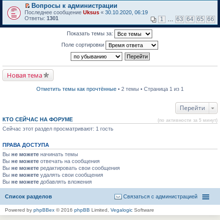
м
р
е
Вопросы к администрации
у
е
р
П
н
Последнее сообщение
й
Uksus
«
30.10.2020, 06:19
в
е
е
Ответы:
т
1301
о
1
…
63
64
65
66
р
п
и
м
е
р
к
у
Показать темы за:
й
о
п
н
т
ч
е
е
Поле сортировки
и
и
р
п
к
т
в
р
п
а
о
о
е
н
м
ч
р
н
у
и
Новая тема
в
о
н
т
о
м
е
а
м
у
п
Отметить темы как прочтённые
• 2 темы • Страница 1 из 1
н
у
с
р
н
н
о
о
о
е
о
ч
Перейти
м
п
б
и
у
р
щ
т
с
КТО СЕЙЧАС НА ФОРУМЕ
(по активности за 5 минут)
о
е
а
о
Сейчас этот раздел просматривают: 1 гость
ч
н
н
о
и
и
н
б
т
ю
о
щ
ПРАВА ДОСТУПА
а
м
е
н
у
Вы
не можете
н
начинать темы
н
с
и
Вы
не можете
отвечать на сообщения
о
о
ю
Вы
не можете
редактировать свои сообщения
м
о
Вы
не можете
удалять свои сообщения
у
б
Вы
не можете
с
добавлять вложения
щ
о
е
о
н
Список разделов
Связаться с администрацией
б
и
щ
ю
Powered by
phpBBex
© 2016
phpBB
Limited,
Vegalogic
Software
е
н