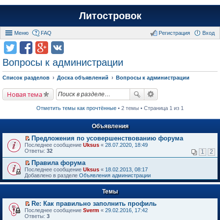
Литостровок
Меню
FAQ
Регистрация
Вход
Вопросы к администрации
Список разделов
Доска объявлений
Вопросы к администрации
Новая тема
Отметить темы как прочтённые
• 2 темы • Страница 1 из 1
Объявления
Предложения по усовершенствованию форума
П
Последнее сообщение
Uksus
«
28.07.2020, 18:49
е
Ответы:
32
1
2
р
е
Правила форума
й
П
Последнее сообщение
Uksus
«
18.02.2013, 08:17
т
е
Добавлено в разделе
Объявления администрации
и
р
к
е
п
Темы
й
е
т
р
Re: Как правильно заполнить профиль
и
в
П
к
Последнее сообщение
Sverm
«
29.02.2016, 17:42
о
е
п
Ответы:
3