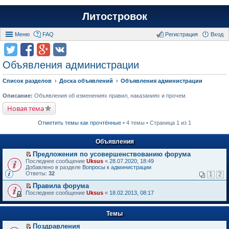
Литостровок
Меню
FAQ
Регистрация
Вход
Объявления администрации
Список разделов
Доска объявлений
Объявления администрации
Описание:
Объявления об изменениях правил, наказаниях и прочем.
Новая тема
Отметить темы как прочтённые
• 4 темы • Страница 1 из 1
Объявления
Предложения по усовершенствованию форума
П
Последнее сообщение
Uksus
«
28.07.2020, 18:49
е
Добавлено в разделе
Вопросы к администрации
р
Ответы:
32
1
2
е
й
Правила форума
т
П
Последнее сообщение
Uksus
«
18.02.2013, 08:17
и
е
к
р
п
е
Темы
е
й
р
т
Поздравления
в
и