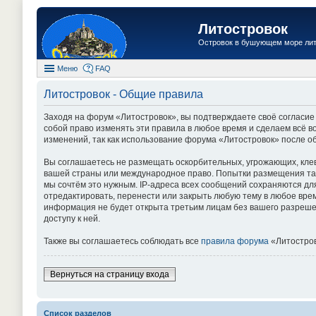
Литостровок
Островок в бушующем море ли
Меню
FAQ
Литостровок - Общие правила
Заходя на форум «Литостровок», вы подтверждаете своё согласие
собой право изменять эти правила в любое время и сделаем всё в
изменений, так как использование форума «Литостровок» после о
Вы соглашаетесь не размещать оскорбительных, угрожающих, кле
вашей страны или международное право. Попытки размещения так
мы сочтём это нужным. IP-адреса всех сообщений сохраняются дл
отредактировать, перенести или закрыть любую тему в любое врем
информация не будет открыта третьим лицам без вашего разрешен
доступу к ней.
Также вы соглашаетесь соблюдать все
правила форума
«Литостров
Вернуться на страницу входа
Список разделов