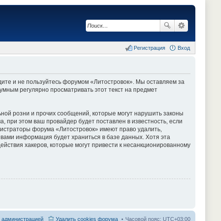
Регистрация
Вход
одите и не пользуйтесь форумом «Литостровок». Мы оставляем за
зумным регулярно просматривать этот текст на предмет
ной розни и прочих сообщений, которые могут нарушить законы
 при этом ваш провайдер будет поставлен в известность, если
инистраторы форума «Литостровок» имеют право удалить,
 вами информация будет храниться в базе данных. Хотя эта
ействия хакеров, которые могут привести к несанкционированному
с администрацией
Удалить cookies форума
Часовой пояс:
UTC+03:00