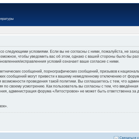
тературы
 со следующими условиями. Если вы не согласны с ними, пожалуйста, не зах
озможное, чтобы уведомить вас об этом, однако с вашей стороны было бы ра
бновленния/исправленния условий означает ваше согласие с ними.
ветнических сообщений, порнографических сообщений, призывов к националь
их сообщений могут привести к вашему немедленному отключению от форума,
я возможности проведения такой политики. Вы соглашаетесь с тем, что адм
я по своему усмотрению. Как пользователь вы согласны с тем, что введённая
ия, администрация форума «Литостровок» не может быть ответственна за д
ок».
Связаться 