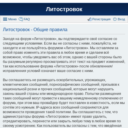
Литостровок
Меню
FAQ
Регистрация
Вход
Литостровок - Общие правила
Заходя на форум «Литостровок», вы подтверждаете своё согласие со
следующими условиями. Если вы не согласны с ними, пожалуйста, не
заходите и не пользуйтесь форумом «Литостровок». Мы оставляем за
собой право изменять эти правила в любое время и сделаем всё
возможное, чтобы уведомить вас об этом, однако с вашей стороны было
бы разумным регулярно просматривать этот текст на предмет изменений,
так как использование форума «Литостровок» после обновленния/
исправленния условий означает ваше согласие с ними.
Вы соглашаетесь не размещать оскорбительных, угрожающих,
клеветнических сообщений, порнографических сообщений, призывов к
национальной розни и прочих сообщений, которые могут нарушить
законы вашей страны или международное право. Попытки размещения
таких сообщений могут привести к вашему немедленному отключению от
форума, при этом ваш провайдер будет поставлен в известность, если мы
сочтём это нужным. IP-адреса всех сообщений сохраняются для
возможности проведения такой политики. Вы соглашаетесь с тем, что
администраторы форума «Литостровок» имеют право удалить,
отредактировать, перенести или закрыть любую тему в любое время по
своему усмотрению. Как пользователь вы согласны с тем, что введённая