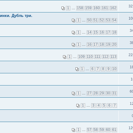
32
1
…
158
159
160
161
162
инки. Дубль три.
10
1
…
50
51
52
53
54
3
1
…
14
15
16
17
18
3
1
…
16
17
18
19
20
22
1
…
109
110
111
112
113
1
1
…
6
7
8
9
10
1
6
1
…
27
28
29
30
31
1
1
…
3
4
5
6
7
12
1
…
57
58
59
60
61