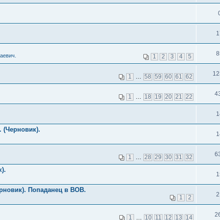
1
8
аевич.
1
2
3
4
5
12
1
…
58
59
60
61
62
4
1
…
18
19
20
21
22
1
 (Черновик).
1
6
1
…
28
29
30
31
32
).
1
рновик). Попаданец в ВОВ.
2
1
2
2
1
…
10
11
12
13
14