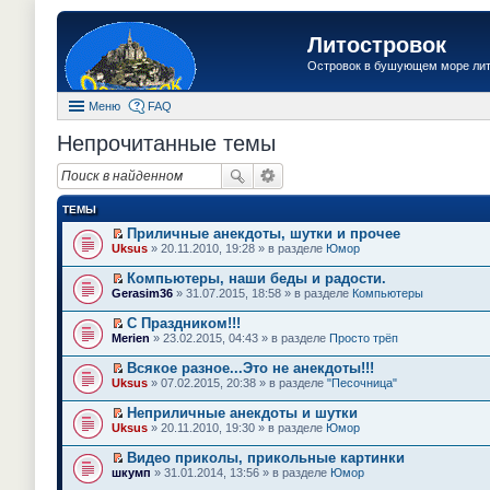
Литостровок
Островок в бушующем море ли
Меню
FAQ
Непрочитанные темы
ТЕМЫ
Приличные анекдоты, шутки и прочее
П
Uksus
» 20.11.2010, 19:28 » в разделе
Юмор
е
р
Компьютеры, наши беды и радости.
е
П
Gerasim36
» 31.07.2015, 18:58 » в разделе
Компьютеры
й
е
т
р
С Праздником!!!
и
е
П
к
Merien
» 23.02.2015, 04:43 » в разделе
Просто трёп
й
е
п
т
р
е
Всякое разное...Это не анекдоты!!!
и
е
р
П
к
Uksus
» 07.02.2015, 20:38 » в разделе
"Песочница"
й
в
е
п
т
о
р
е
Неприличные анекдоты и шутки
и
м
е
р
П
к
Uksus
» 20.11.2010, 19:30 » в разделе
Юмор
у
й
в
е
п
н
т
о
р
е
е
Видео приколы, прикольные картинки
и
м
е
р
п
П
к
шкумп
» 31.01.2014, 13:56 » в разделе
Юмор
у
й
в
р
е
п
н