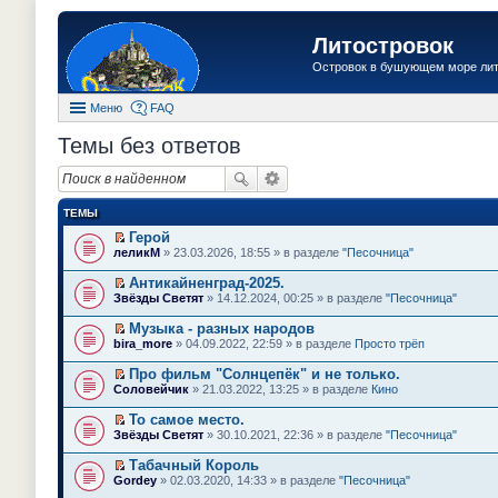
Литостровок
Островок в бушующем море ли
Меню
FAQ
Темы без ответов
ТЕМЫ
Герой
П
леликМ
» 23.03.2026, 18:55 » в разделе
"Песочница"
е
р
Антикайненград-2025.
е
П
Звёзды Светят
» 14.12.2024, 00:25 » в разделе
"Песочница"
й
е
т
р
Музыка - разных народов
и
е
П
к
bira_more
» 04.09.2022, 22:59 » в разделе
Просто трёп
й
е
п
т
р
е
Про фильм "Солнцепёк" и не только.
и
е
р
П
к
Соловейчик
» 21.03.2022, 13:25 » в разделе
Кино
й
в
е
п
т
о
р
е
То самое место.
и
м
е
р
П
к
Звёзды Светят
» 30.10.2021, 22:36 » в разделе
"Песочница"
у
й
в
е
п
н
т
о
р
е
е
Табачный Король
и
м
е
р
п
П
к
Gordey
» 02.03.2020, 14:33 » в разделе
"Песочница"
у
й
в
р
е
п
н