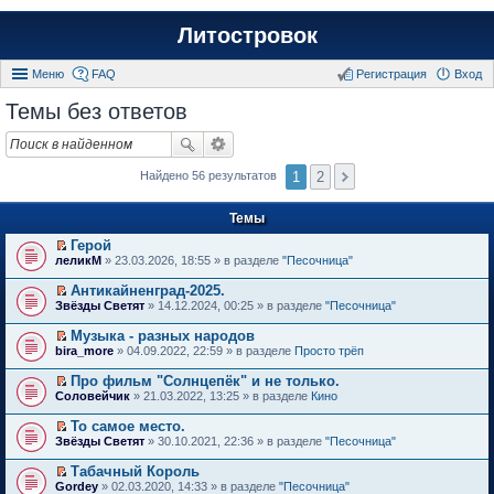
Литостровок
Меню
FAQ
Регистрация
Вход
Темы без ответов
1
2
Найдено 56 результатов
Темы
Герой
П
леликМ
» 23.03.2026, 18:55 » в разделе
"Песочница"
е
р
Антикайненград-2025.
е
П
Звёзды Светят
» 14.12.2024, 00:25 » в разделе
"Песочница"
й
е
т
р
Музыка - разных народов
и
е
П
к
bira_more
» 04.09.2022, 22:59 » в разделе
Просто трёп
й
е
п
т
р
е
Про фильм "Солнцепёк" и не только.
и
е
р
П
к
Соловейчик
» 21.03.2022, 13:25 » в разделе
Кино
й
в
е
п
т
о
р
е
То самое место.
и
м
е
р
П
к
Звёзды Светят
» 30.10.2021, 22:36 » в разделе
"Песочница"
у
й
в
е
п
н
т
о
р
е
е
Табачный Король
и
м
е
р
п
П
к
Gordey
» 02.03.2020, 14:33 » в разделе
"Песочница"
у
й
в