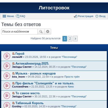
Литостровок
Меню
FAQ
Регистрация
Вход
Темы без ответов
1
2
Найдено 56 результатов
Темы
Герой
П
леликМ
» 23.03.2026, 18:55 » в разделе
"Песочница"
е
р
Антикайненград-2025.
е
П
Звёзды Светят
» 14.12.2024, 00:25 » в разделе
"Песочница"
й
е
т
р
Музыка - разных народов
и
е
П
к
bira_more
» 04.09.2022, 22:59 » в разделе
Просто трёп
й
е
п
т
р
е
Про фильм "Солнцепёк" и не только.
и
е
р
П
к
Соловейчик
» 21.03.2022, 13:25 » в разделе
Кино
й
в
е
п
т
о
р
е
То самое место.
и
м
е
р
П
к
Звёзды Светят
» 30.10.2021, 22:36 » в разделе
"Песочница"
у
й
в
е
п
н
т
о
р
е
е
Табачный Король
и
м
е
р
п
П
к
Gordey
» 02.03.2020, 14:33 » в разделе
"Песочница"
у
й
в